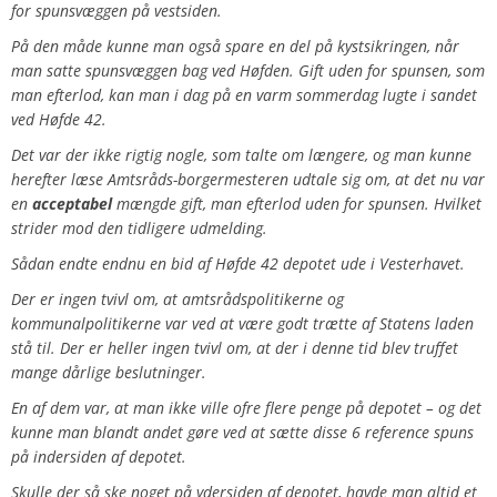
for spunsvæggen på vestsiden.
På den måde kunne man også spare en del på kystsikringen, når
man satte spunsvæggen bag ved Høfden. Gift uden for spunsen, som
man efterlod, kan man i dag på en varm sommerdag lugte i sandet
ved Høfde 42.
Det var der ikke rigtig nogle, som talte om længere, og man kunne
herefter læse Amtsråds-borgermesteren udtale sig om, at det nu var
en
acceptabel
mængde gift, man efterlod uden for spunsen. Hvilket
strider mod den tidligere udmelding.
Sådan endte endnu en bid af Høfde 42 depotet ude i Vesterhavet.
Der er ingen tvivl om, at amtsrådspolitikerne og
kommunalpolitikerne var ved at være godt trætte af Statens laden
stå til.
Der er heller ingen tvivl om, at der i denne tid blev truffet
mange dårlige beslutninger.
En af dem var, at man ikke ville ofre flere penge på depotet – og det
kunne man blandt andet gøre ved at sætte disse 6 reference spuns
på indersiden af depotet.
Skulle der så ske noget på ydersiden af depotet, havde man altid et