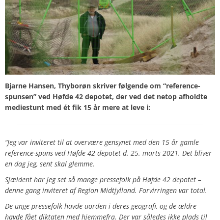
Bjarne Hansen, Thyborøn skriver følgende om “reference-
spunsen” ved Høfde 42 depotet, der ved det netop afholdte
mediestunt med ét fik 15 år mere at leve i:
“Jeg var inviteret til at overvære gensynet med den 15 år gamle
reference-spuns ved Høfde 42 depotet d. 25. marts 2021. Det bliver
en dag jeg, sent skal glemme.
Sjældent har jeg set så mange pressefolk på Høfde 42 depotet –
denne gang inviteret af Region Midtjylland. Forvirringen var total.
De unge pressefolk havde uorden i deres geografi, og de ældre
havde fået diktaten med hjemmefra. Der var således ikke plads til