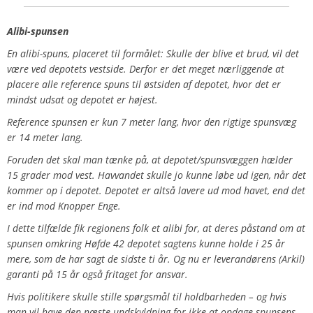
Alibi-spunsen
En alibi-spuns, placeret til formålet: Skulle der blive et brud, vil det
være ved depotets vestside. Derfor er det meget nærliggende at
placere alle reference spuns til østsiden af depotet, hvor det er
mindst udsat og depotet er højest.
Reference spunsen er kun 7 meter lang, hvor den rigtige spunsvæg
er 14 meter lang.
Foruden det skal man tænke på, at depotet/spunsvæggen hælder
15 grader mod vest. Havvandet skulle jo kunne løbe ud igen, når det
k
ommer op i depotet. Depotet er altså lavere ud mod havet, end det
er ind mod Knopper Enge.
I dette tilfælde fik regionens folk et alibi for, at deres påstand om at
spunsen omkring Høfde 42 depotet sagtens kunne holde i 25 år
mere, som de har sagt de sidste ti år. Og nu er leverandørens (Arkil)
garanti på 15 år også fritaget for ansvar.
Hvis politikere skulle stille spørgsmål til holdbarheden – og hvis
man vil have den næste undskyldning for ikke at opdage spunsens