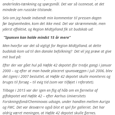
anderledes-tænkning og spørgsmål. Det var så iscenesat, at det
mindede om russiske tilstande.
Selv om jeg havde indsendt min kommentar til pressen dagen
før begivenheden, kom det ikke med. Det var skræmmende, men
yderst effektivt, og Region Midtjylland fik sit budskab ud:
”Spunsen kan holde mindst 15 år mere”
Men hvorfor var det så vigtigt for Region Midtjylland, at dette
budskab kom ud til den danske befolkning?
Det vil jeg prøve at give
mit bud på:
Efter der var gået hul på Høfde 42 depotet (for tredje gang) i januar
2000 – og efter at man havde placeret spunsvæggen i juli 2006, blev
det (igen) i 2007 besluttet, at Høfde 42 depotet skulle moniteres og
bruges til forsøg – til evig tid (som var tilføjet i referatet).
Tilbage i 2015 var der igen en flig af håb om en fjernelse af
giftdepotet ved Høfde 42 – efter Aarhus Universitets
Forskningsfond/Cheminovas udsagn, under handlen mellem Auriga
og FMC. Det var desværre også blot et spil for galleriet. Det har
aldrig været meningen, at Høfde 42 depotet skulle fjernes.