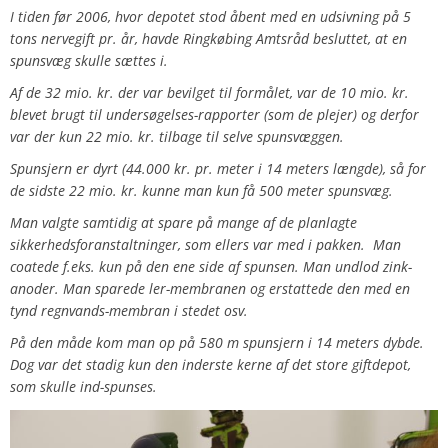
I tiden før 2006, hvor depotet stod åbent med en udsivning på 5
tons nervegift pr. år, havde Ringkøbing Amtsråd besluttet, at en
spunsvæg skulle sættes i.
Af de 32 mio. kr. der var bevilget til formålet, var de 10 mio. kr.
blevet brugt til undersøgelses-rapporter (som de plejer) og derfor
var der kun 22 mio. kr. tilbage til selve spunsvæggen.
Spunsjern er dyrt (44.000 kr. pr. meter i 14 meters længde), så for
de sidste 22 mio. kr. kunne man kun få 500 meter spunsvæg.
Man valgte samtidig at spare på mange af de planlagte
sikkerhedsforanstaltninger, som ellers var med i pakken. Man
coatede f.eks. kun på den ene side af spunsen. Man undlod zink-
anoder. Man sparede ler-membranen og erstattede den med en
tynd regnvands-membran i stedet osv.
På den måde kom man op på 580 m spunsjern i 14 meters dybde.
Dog var det stadig kun den inderste kerne af det store giftdepot,
som skulle ind-spunses.