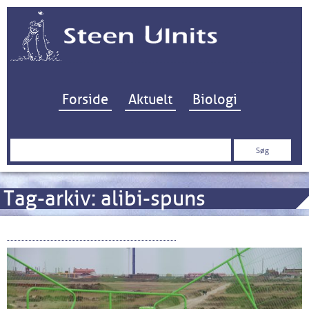
Hop til indhold
Forside
Aktuelt
Biologi
Søg
efter:
Tag-arkiv:
alibi-spuns
Alibi-spuns ved Høfde 42…