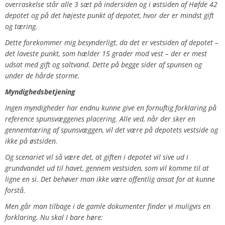
overraskelse står alle 3 sæt på indersiden og i østsiden af Høfde 42
depotet og på det højeste punkt af depotet, hvor der er mindst gift
og tæring.
Dette forekommer mig besynderligt, da det er vestsiden af depotet –
det laveste punkt, som hælder 15 grader mod vest – der er mest
udsat med gift og saltvand. Dette på begge sider af spunsen og
under de hårde storme.
Myndighedsbetjening
Ingen myndigheder har endnu kunne give en fornuftig forklaring på
reference spunsvæggenes placering. Alle ved, når der sker en
gennemtæring af spunsvæggen, vil det være på depotets vestside og
ikke på østsiden.
Og scenariet vil så være det, at giften i depotet vil sive ud i
grundvandet ud til havet, gennem vestsiden, som vil komme til at
ligne en si. Det behøver man ikke være offentlig ansat for at kunne
forstå.
Men går man tilbage i de gamle dokumenter finder vi muligvis en
forklaring. Nu skal I bare høre: