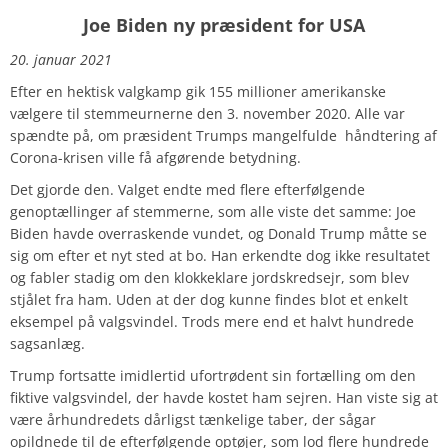
Joe Biden ny præsident for USA
20. januar 2021
Efter en hektisk valgkamp gik 155 millioner amerikanske
vælgere til stemmeurnerne den 3. november 2020. Alle var
spændte på, om præsident Trumps mangelfulde håndtering af
Corona-krisen ville få afgørende betydning.
Det gjorde den. Valget endte med flere efterfølgende
genoptællinger af stemmerne, som alle viste det samme: Joe
Biden havde overraskende vundet, og Donald Trump måtte se
sig om efter et nyt sted at bo. Han erkendte dog ikke resultatet
og fabler stadig om den klokkeklare jordskredsejr, som blev
stjålet fra ham. Uden at der dog kunne findes blot et enkelt
eksempel på valgsvindel. Trods mere end et halvt hundrede
sagsanlæg.
Trump fortsatte imidlertid ufortrødent sin fortælling om den
fiktive valgsvindel, der havde kostet ham sejren. Han viste sig at
være århundredets dårligst tænkelige taber, der sågar
opildnede til de efterfølgende optøjer, som lod flere hundrede