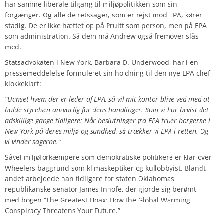
har samme liberale tilgang til miljøpolitikken som sin
forgænger. Og alle de retssager, som er rejst mod EPA, kører
stadig. De er ikke hæftet op på Pruitt som person, men på EPA
som administration. Så dem må Andrew også fremover slås
med.
Statsadvokaten i New York, Barbara D. Underwood, har i en
pressemeddelelse formuleret sin holdning til den nye EPA chef
klokkeklart:
”Uanset hvem der er leder af EPA, så vil mit kontor blive ved med at
holde styrelsen ansvarlig for dens handlinger. Som vi har bevist det
adskillige gange tidligere: Når beslutninger fra EPA truer borgerne i
New York på deres miljø og sundhed, så trækker vi EPA i retten. Og
vi vinder sagerne.”
Såvel miljøforkæmpere som demokratiske politikere er klar over
Wheelers baggrund som klimaskeptiker og kullobbyist. Blandt
andet arbejdede han tidligere for staten Oklahomas
republikanske senator James Inhofe, der gjorde sig berømt
med bogen “The Greatest Hoax: How the Global Warming
Conspiracy Threatens Your Future.”