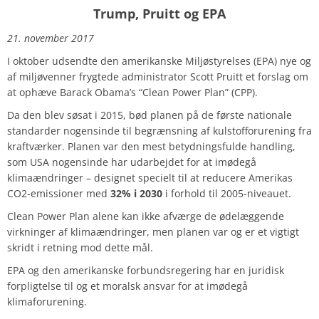
Trump, Pruitt og EPA
21. november 2017
I oktober udsendte den amerikanske Miljøstyrelses (EPA) nye og
af miljøvenner frygtede administrator Scott Pruitt et forslag om
at ophæve Barack Obama’s “Clean Power Plan” (CPP).
Da den blev søsat i 2015, bød planen på de første nationale
standarder nogensinde til begrænsning af kulstofforurening fra
kraftværker. Planen var den mest betydningsfulde handling,
som USA nogensinde har udarbejdet for at imødegå
klimaændringer – designet specielt til at reducere Amerikas
CO2-emissioner med
32% i 2030
i forhold til 2005-niveauet.
Clean Power Plan alene kan ikke afværge de ødelæggende
virkninger af klimaændringer, men planen var og er et vigtigt
skridt i retning mod dette mål.
EPA og den amerikanske forbundsregering har en juridisk
forpligtelse til og et moralsk ansvar for at imødegå
klimaforurening.