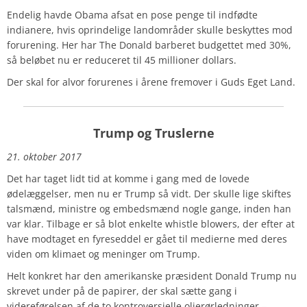
Endelig havde Obama afsat en pose penge til indfødte
indianere, hvis oprindelige landområder skulle beskyttes mod
forurening. Her har The Donald barberet budgettet med 30%,
så beløbet nu er reduceret til 45 millioner dollars.
Der skal for alvor forurenes i årene fremover i Guds Eget Land.
Trump og Truslerne
21. oktober 2017
Det har taget lidt tid at komme i gang med de lovede
ødelæggelser, men nu er Trump så vidt. Der skulle lige skiftes
talsmænd, ministre og embedsmænd nogle gange, inden han
var klar. Tilbage er så blot enkelte whistle blowers, der efter at
have modtaget en fyreseddel er gået til medierne med deres
viden om klimaet og meninger om Trump.
Helt konkret har den amerikanske præsident Donald Trump nu
skrevet under på de papirer, der skal sætte gang i
videreførelsen af de to kontroversielle olierørledninger –