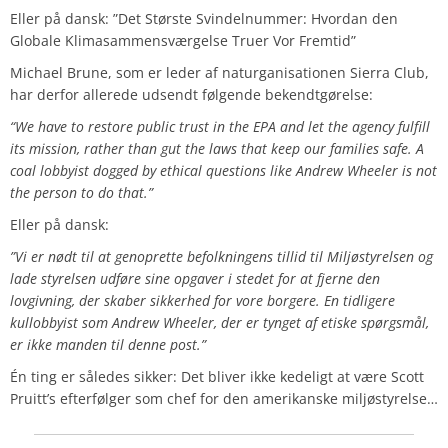
Eller på dansk: ”Det Største Svindelnummer: Hvordan den
Globale Klimasammensværgelse Truer Vor Fremtid”
Michael Brune, som er leder af naturganisationen Sierra Club,
har derfor allerede udsendt følgende bekendtgørelse:
“We have to restore public trust in the EPA and let the agency fulfill
its mission, rather than gut the laws that keep our families safe. A
coal lobbyist dogged by ethical questions like Andrew Wheeler is not
the person to do that.”
Eller på dansk:
”Vi er nødt til at genoprette befolkningens tillid til Miljøstyrelsen og
lade styrelsen udføre sine opgaver i stedet for at fjerne den
lovgivning, der skaber sikkerhed for vore borgere. En tidligere
kullobbyist som Andrew Wheeler, der er tynget af etiske spørgsmål,
er ikke manden til denne post.”
Én ting er således sikker: Det bliver ikke kedeligt at være Scott
Pruitt’s efterfølger som chef for den amerikanske miljøstyrelse…