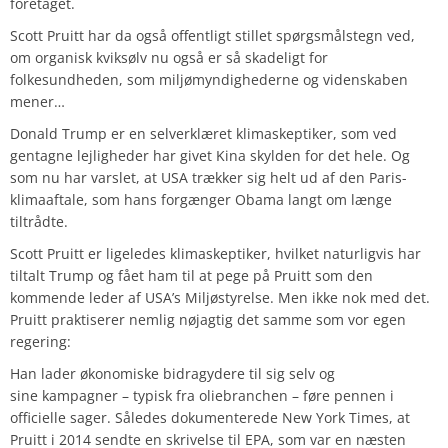
foretaget.
Scott Pruitt har da også offentligt stillet spørgsmålstegn ved,
om organisk kviksølv nu også er så skadeligt for
folkesundheden, som miljømyndighederne og videnskaben
mener…
Donald Trump er en selverklæret klimaskeptiker, som ved
gentagne lejligheder har givet Kina skylden for det hele. Og
som nu har varslet, at USA trækker sig helt ud af den Paris-
klimaaftale, som hans forgænger Obama langt om længe
tiltrådte.
Scott Pruitt er ligeledes klimaskeptiker, hvilket naturligvis har
tiltalt Trump og fået ham til at pege på Pruitt som den
kommende leder af USA’s Miljøstyrelse. Men ikke nok med det.
Pruitt praktiserer nemlig nøjagtig det samme som vor egen
regering:
Han lader økonomiske bidragydere til sig selv og
sine kampagner – typisk fra oliebranchen – føre pennen i
officielle sager. Således dokumenterede New York Times, at
Pruitt i 2014 sendte en skrivelse til EPA, som var en næsten