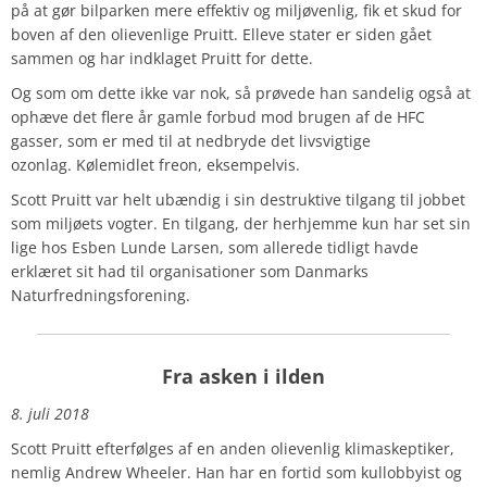
på at gør bilparken mere effektiv og miljøvenlig, fik et skud for
boven af den olievenlige Pruitt. Elleve stater er siden gået
sammen og har indklaget Pruitt for dette.
Og som om dette ikke var nok, så prøvede han sandelig også at
ophæve det flere år gamle forbud mod brugen af de HFC
gasser, som er med til at nedbryde det livsvigtige
ozonlag.
Kølemidlet freon, eksempelvis.
Scott Pruitt var helt ubændig i sin destruktive tilgang til jobbet
som miljøets vogter. En tilgang, der herhjemme kun har set sin
lige hos Esben Lunde Larsen, som allerede tidligt havde
erklæret sit had til organisationer som Danmarks
Naturfredningsforening.
Fra asken i ilden
8. juli 2018
Scott Pruitt efterfølges af en anden olievenlig klimaskeptiker,
nemlig Andrew Wheeler. Han har en fortid som kullobbyist og