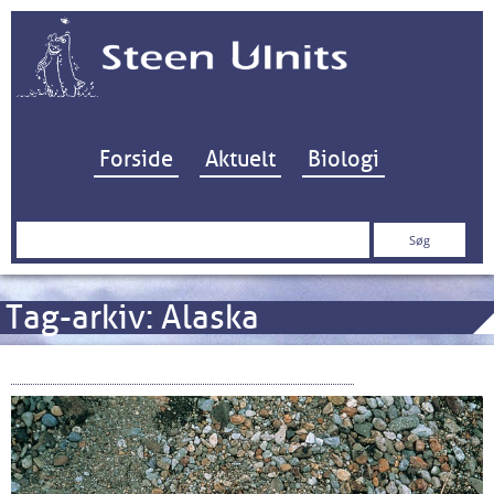
Hop til indhold
Forside
Aktuelt
Biologi
Søg
efter:
Tag-arkiv:
Alaska
66 millioner laks kan ikke tage fejl