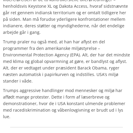
henholdsvis Keystone XL og Dakota Access, hvoraf sidstnævnte
går ret gennem indiansk territorium og er omtalt tidligere her
på siden. Man må forudse yderligere konfrontationer mellem
indianere, deres støtter og myndighederne, når det endelige
arbejde går i gang.
Trump praler nu også med, at han har aflyst en del
programmer fra den amerikanske miljøstyrelse –
Environmental Protection Agency (EPA). Alt, der har det mindste
med klima og global opvarmning at gøre, er bandlyst og aflyst.
Alt, der er vedtaget under præsident Barack Obama, ryger
næsten automatisk i papirkurven og indstilles. USA’s miljø
stander i våde.
Trumps aggressive handlinger mod mennesker og miljø har
affødt mange protester. Dette i form af læserbreve og
demonstrationer, hvor de i USA konstant ulmende problemer
med racediskrimination og våbenlovgivning er brudt ud i lys
lue.