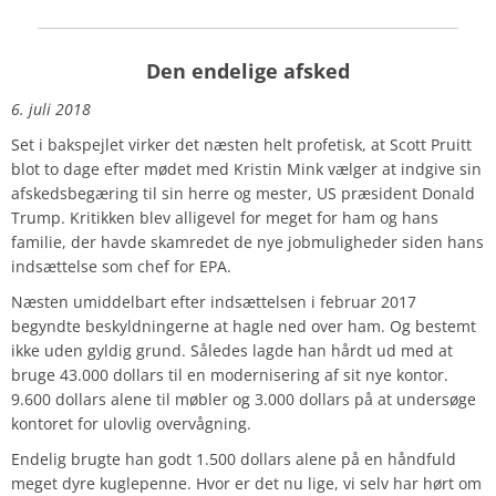
Den endelige afsked
6. juli 2018
Set i bakspejlet virker det næsten helt profetisk, at Scott Pruitt
blot to dage efter mødet med Kristin Mink vælger at indgive sin
afskedsbegæring til sin herre og mester, US præsident Donald
Trump. Kritikken blev alligevel for meget for ham og hans
familie, der havde skamredet de nye jobmuligheder siden hans
indsættelse som chef for EPA.
Næsten umiddelbart efter indsættelsen i februar 2017
begyndte beskyldningerne at hagle ned over ham. Og bestemt
ikke uden gyldig grund. Således lagde han hårdt ud med at
bruge 43.000 dollars til en modernisering af sit nye kontor.
9.600 dollars alene til møbler og 3.000 dollars på at undersøge
kontoret for ulovlig overvågning.
Endelig brugte han godt 1.500 dollars alene på en håndfuld
meget dyre kuglepenne. Hvor er det nu lige, vi selv har hørt om