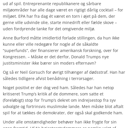
ud af spil. Entreprenante republikanere og sårbare
miljøområder har alle dage været en rigtigt dårlig cocktail – for
miljøet. EPA har fra dag ét været en torn i øjet på dem, der
gerne ville udvinde olie, starte minedrift eller fælde skove –
uden fordyrende tanke for det omgivende miljø.
Anne Burford måtte imidlertid forlade stillingen, da hun ikke
kunne eller ville redegøre for nogle af de såkaldte
“superfunds”, der finansierer amerikansk forskning, over for
Kongressen. – Måske er det derfor, Donald Trumps nye
justitsminister ikke bærer sin moders efternavn?
Og så er Neil Gorsuch for øvrigt tilhænger af dødsstraf. Han har
således tidligere afvist benådning i terrorsager.
Noget positivt er der dog ved ham. Således har han netop
kritiseret Trump’s kritik af de dommere, som satte et
(foreløbigt) stop for Trump’s dekret om indrejsestop fra syv
udvalgte og fortrinsvis muslimske lande. Men måske blot aftalt
spil for at tækkes de demokrater, der også skal godkende ham.
Under alle omstændigheder behøver han ikke frygte for sin