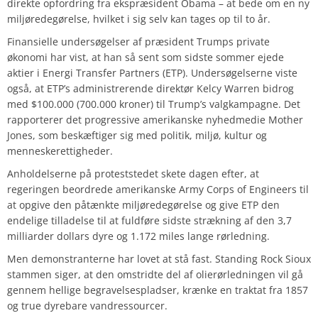
direkte opfordring fra ekspræsident Obama – at bede om en ny
miljøredegørelse, hvilket i sig selv kan tages op til to år.
Finansielle undersøgelser af præsident Trumps private
økonomi har vist, at han så sent som sidste sommer ejede
aktier i Energi Transfer Partners (ETP). Undersøgelserne viste
også, at ETP’s administrerende direktør Kelcy Warren bidrog
med $100.000 (700.000 kroner) til Trump’s valgkampagne. Det
rapporterer det progressive amerikanske nyhedmedie Mother
Jones, som beskæftiger sig med politik, miljø, kultur og
menneskerettigheder.
Anholdelserne på proteststedet skete dagen efter, at
regeringen beordrede amerikanske Army Corps of Engineers til
at opgive den påtænkte miljøredegørelse og give ETP den
endelige tilladelse til at fuldføre sidste strækning af den 3,7
milliarder dollars dyre og 1.172 miles lange rørledning.
Men demonstranterne har lovet at stå fast. Standing Rock Sioux
stammen siger, at den omstridte del af olierørledningen vil gå
gennem hellige begravelsespladser, krænke en traktat fra 1857
og true dyrebare vandressourcer.