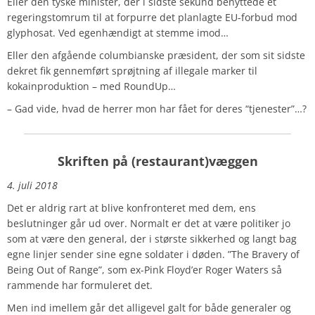
Eller den tyske minister, der i sidste sekund benyttede et
regeringstomrum til at forpurre det planlagte EU-forbud mod
glyphosat. Ved egenhændigt at stemme imod…
Eller den afgående columbianske præsident, der som sit sidste
dekret fik gennemført sprøjtning af illegale marker til
kokainproduktion – med RoundUp…
– Gad vide, hvad de herrer mon har fået for deres “tjenester”…?
Skriften på (restaurant)væggen
4. juli 2018
Det er aldrig rart at blive konfronteret med dem, ens
beslutninger går ud over. Normalt er det at være politiker jo
som at være den general, der i største sikkerhed og langt bag
egne linjer sender sine egne soldater i døden. ”The Bravery of
Being Out of Range”, som ex-Pink Floyd’er Roger Waters så
rammende har formuleret det.
Men ind imellem går det alligevel galt for både generaler og