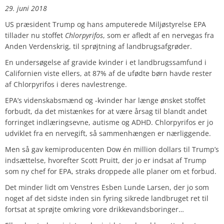
29. juni 2018
US præsident Trump og hans amputerede Miljøstyrelse EPA
tillader nu stoffet
Chlorpyrifos
, som er afledt af en nervegas fra
Anden Verdenskrig, til sprøjtning af landbrugsafgrøder.
En undersøgelse af gravide kvinder i et landbrugssamfund i
Californien viste ellers, at 87% af de ufødte børn havde rester
af Chlorpyrifos i deres navlestrenge.
EPA’s videnskabsmænd og -kvinder har længe ønsket stoffet
forbudt, da det mistænkes for at være årsag til blandt andet
forringet indlæringsevne, autisme og ADHD. Chlorpyrifos er jo
udviklet fra en nervegift, så sammenhængen er nærliggende.
Men så gav kemiproducenten Dow én million dollars til Trump’s
indsættelse, hvorefter Scott Pruitt, der jo er indsat af Trump
som ny chef for EPA, straks droppede alle planer om et forbud.
Det minder lidt om Venstres Esben Lunde Larsen, der jo som
noget af det sidste inden sin fyring sikrede landbruget ret til
fortsat at sprøjte omkring vore drikkevandsboringer…