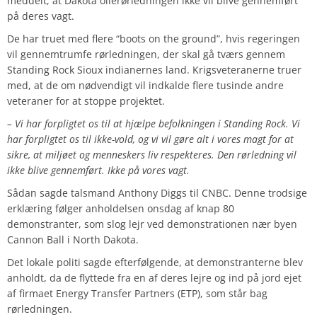
meddelt, at Dakota olierørledningen ikke vil blive gennemført
på deres vagt.
De har truet med flere “boots on the ground”, hvis regeringen
vil gennemtrumfe rørledningen, der skal gå tværs gennem
Standing Rock Sioux indianernes land. Krigsveteranerne truer
med, at de om nødvendigt vil indkalde flere tusinde andre
veteraner for at stoppe projektet.
– Vi har forpligtet os til at hjælpe befolkningen i Standing Rock. Vi
har forpligtet os til ikke-vold, og vi vil gøre alt i vores magt for at
sikre, at miljøet og menneskers liv respekteres. Den rørledning vil
ikke blive gennemført. Ikke på vores vagt.
Sådan sagde talsmand Anthony Diggs til CNBC. Denne trodsige
erklæring følger anholdelsen onsdag af knap 80
demonstranter, som slog lejr ved demonstrationen nær byen
Cannon Ball i North Dakota.
Det lokale politi sagde efterfølgende, at demonstranterne blev
anholdt, da de flyttede fra en af deres lejre og ind på jord ejet
af firmaet Energy Transfer Partners (ETP), som står bag
rørledningen.