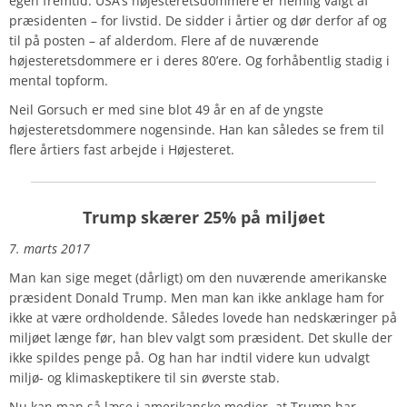
egen fremtid. USA’s højesteretsdommere er nemlig valgt af
præsidenten – for livstid. De sidder i årtier og dør derfor af og
til på posten – af alderdom. Flere af de nuværende
højesteretsdommere er i deres 80’ere. Og forhåbentlig stadig i
mental topform.
Neil Gorsuch er med sine blot 49 år en af de yngste
højesteretsdommere nogensinde. Han kan således se frem til
flere årtiers fast arbejde i Højesteret.
Trump skærer 25% på miljøet
7. marts 2017
Man kan sige meget (dårligt) om den nuværende amerikanske
præsident Donald Trump. Men man kan ikke anklage ham for
ikke at være ordholdende. Således lovede han nedskæringer på
miljøet længe før, han blev valgt som præsident. Det skulle der
ikke spildes penge på. Og han har indtil videre kun udvalgt
miljø- og klimaskeptikere til sin øverste stab.
Nu kan man så læse i amerikanske medier, at Trump har