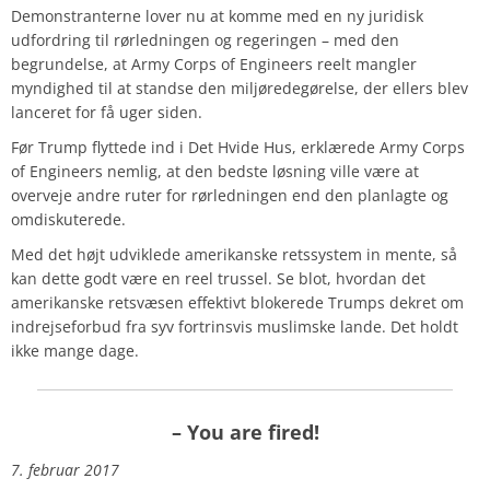
Demonstranterne lover nu at komme med en ny juridisk
udfordring til rørledningen og regeringen – med den
begrundelse, at Army Corps of Engineers reelt mangler
myndighed til at standse den miljøredegørelse, der ellers blev
lanceret for få uger siden.
Før Trump flyttede ind i Det Hvide Hus, erklærede Army Corps
of Engineers nemlig, at den bedste løsning ville være at
overveje andre ruter for rørledningen end den planlagte og
omdiskuterede.
Med det højt udviklede amerikanske retssystem in mente, så
kan dette godt være en reel trussel. Se blot, hvordan det
amerikanske retsvæsen effektivt blokerede Trumps dekret om
indrejseforbud fra syv fortrinsvis muslimske lande. Det holdt
ikke mange dage.
–
You are fired!
7. februar 2017