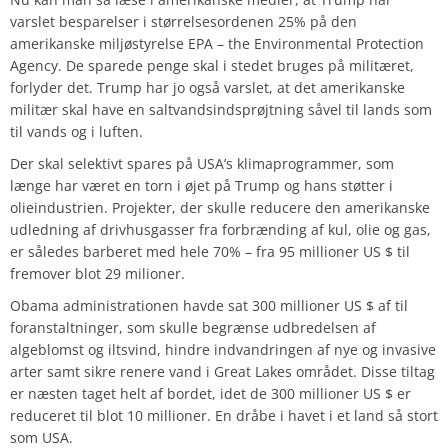
varslet besparelser i størrelsesordenen 25% på den
amerikanske miljøstyrelse EPA – the Environmental Protection
Agency. De sparede penge skal i stedet bruges på militæret,
forlyder det. Trump har jo også varslet, at det amerikanske
militær skal have en saltvandsindsprøjtning såvel til lands som
til vands og i luften.
Der skal selektivt spares på USA’s klimaprogrammer, som
længe har været en torn i øjet på Trump og hans støtter i
olieindustrien. Projekter, der skulle reducere den amerikanske
udledning af drivhusgasser fra forbrænding af kul, olie og gas,
er således barberet med hele 70% – fra 95 millioner US $ til
fremover blot 29 milioner.
Obama administrationen havde sat 300 millioner US $ af til
foranstaltninger, som skulle begrænse udbredelsen af
algeblomst og iltsvind, hindre indvandringen af nye og invasive
arter samt sikre renere vand i Great Lakes området. Disse tiltag
er næsten taget helt af bordet, idet de 300 millioner US $ er
reduceret til blot 10 millioner. En dråbe i havet i et land så stort
som USA.