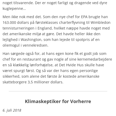
noget tilsvarende. Der er noget farligt og dragende ved dyre
kuglepenne…
Men ikke nok med det. Som den nye chef for EPA brugte han
163.000 dollars på førsteklasses charterflyvning til Wimbledon
tennisturneringen i England, hvilket næppe havde noget med
det amerikanske miljø at gøre. Det havde heller ikke den
lejlighed i Washington, som han lejede til spotpris af en
oliemogul i vennekredsen.
Han sørgede også for, at hans egen kone fik et godt job som
chef for en restaurant og gav nogle af sine kernemedarbejdere
en så klækkelig lønforhøjelse, at Det Hvide Hus skulle have
været spurgt først. Og så var der hans egen personlige
sikkerhed, som alene det første år kostede amerikanske
skatteborgere 3,5 millioner dollars.
Klimaskeptiker for Vorherre
6. juli 2018