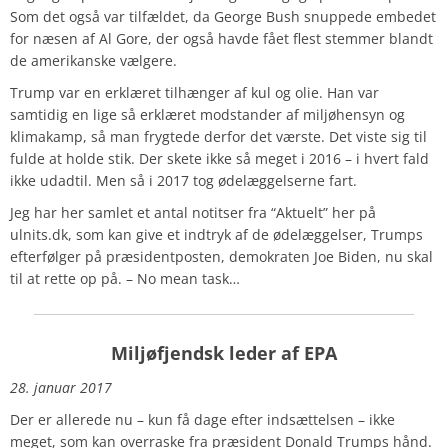
Som det også var tilfældet, da George Bush snuppede embedet
for næsen af Al Gore, der også havde fået flest stemmer blandt
de amerikanske vælgere.
Trump var en erklæret tilhænger af kul og olie. Han var
samtidig en lige så erklæret modstander af miljøhensyn og
klimakamp, så man frygtede derfor det værste. Det viste sig til
fulde at holde stik. Der skete ikke så meget i 2016 – i hvert fald
ikke udadtil. Men så i 2017 tog ødelæggelserne fart.
Jeg har her samlet et antal notitser fra “Aktuelt” her på
ulnits.dk, som kan give et indtryk af de ødelæggelser, Trumps
efterfølger på præsidentposten, demokraten Joe Biden, nu skal
til at rette op på. – No mean task…
Miljøfjendsk leder af EPA
28. januar 2017
Der er allerede nu – kun få dage efter indsættelsen – ikke
meget, som kan overraske fra præsident Donald Trumps hånd.