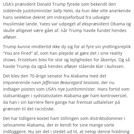
USA’s præsident Donald Trump fyrede som bekendt den
siddende justitsminister
Sally Yates
, da hun ikke ville anerkende
hans selektive dekret om indrejseforbud fra udvalgte
muslimske lande. Yates var udpeget af ekspræsident Obama og
skulle alligevel være gået af, når Trump havde fundet hendes
afløser.
Trump kunne imidlertid ikke dy sig for at fyre sin yndlingsreplik
“You are Fired” af, som han plejede at gøre det i sine reality
shows. Fristelsen blev for stor og lejligheden for åbenlys. Og så
havde Trump da også hendes afløser stående klar i kulissen.
Det blev den 70-årige senator fra Alabama med det
imponerende navn
Jefferson Beauregard Sessions
, der nu
indtager posten som USA’s nye justitsminister. Hans fortid som
statsanklager i sydstatsstaten Alabama gør ham kontroversiel,
da han i sin karriere flere gange har fremsat udtalelser på
grænsen til det racistiske.
Det har tidligere kostet ham stillingen som distriktsdommer i
selvsamme Alabama, der er kendt for sine mange sorte
indbyggere. Nu ser det i stedet ud til, at netop denne holdning