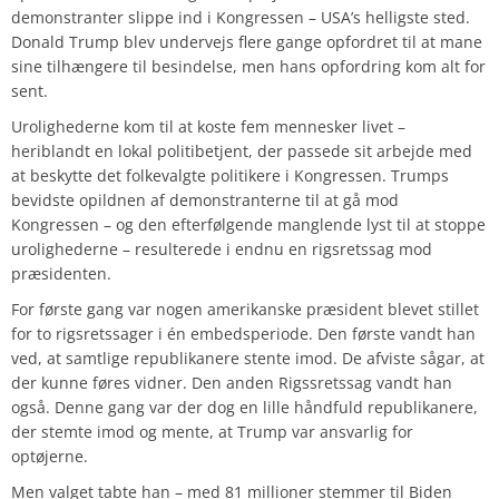
demonstranter slippe ind i Kongressen – USA’s helligste sted.
Donald Trump blev undervejs flere gange opfordret til at mane
sine tilhængere til besindelse, men hans opfordring kom alt for
sent.
Urolighederne kom til at koste fem mennesker livet –
heriblandt en lokal politibetjent, der passede sit arbejde med
at beskytte det folkevalgte politikere i Kongressen. Trumps
bevidste opildnen af demonstranterne til at gå mod
Kongressen – og den efterfølgende manglende lyst til at stoppe
urolighederne – resulterede i endnu en rigsretssag mod
præsidenten.
For første gang var nogen amerikanske præsident blevet stillet
for to rigsretssager i én embedsperiode. Den første vandt han
ved, at samtlige republikanere stente imod. De afviste sågar, at
der kunne føres vidner. Den anden Rigssretssag vandt han
også. Denne gang var der dog en lille håndfuld republikanere,
der stemte imod og mente, at Trump var ansvarlig for
optøjerne.
Men valget tabte han – med 81 millioner stemmer til Biden