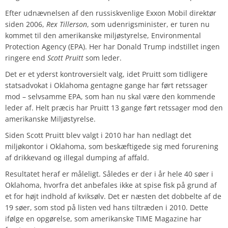
Efter udnævnelsen af den russiskvenlige Exxon Mobil direktør
siden 2006,
Rex Tillerson
, som udenrigsminister, er turen nu
kommet til den amerikanske miljøstyrelse, Environmental
Protection Agency (EPA). Her har Donald Trump indstillet ingen
ringere end
Scott Pruitt
som leder.
Det er et yderst kontroversielt valg, idet Pruitt som tidligere
statsadvokat i Oklahoma gentagne gange har ført retssager
mod – selvsamme EPA, som han nu skal være den kommende
leder af. Helt præcis har Pruitt 13 gange ført retssager mod den
amerikanske Miljøstyrelse.
Siden Scott Pruitt blev valgt i 2010 har han nedlagt det
miljøkontor i Oklahoma, som beskæftigede sig med forurening
af drikkevand og illegal dumping af affald.
Resultatet heraf er måleligt. Således er der i år hele 40 søer i
Oklahoma, hvorfra det anbefales ikke at spise fisk på grund af
et for højt indhold af kviksølv. Det er næsten det dobbelte af de
19 søer, som stod på listen ved hans tiltræden i 2010. Dette
ifølge en opgørelse, som amerikanske TIME Magazine har