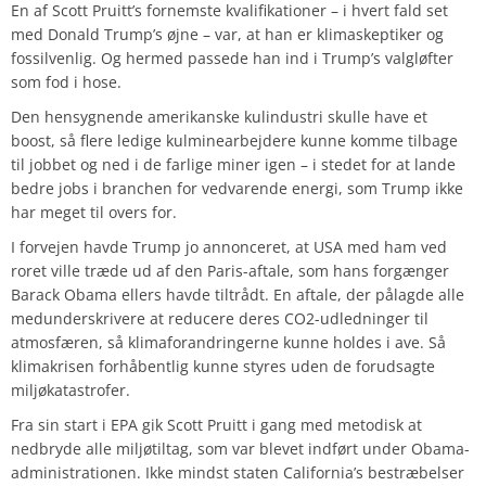
En af Scott Pruitt’s fornemste kvalifikationer – i hvert fald set
med Donald Trump’s øjne – var, at han er klimaskeptiker og
fossilvenlig. Og hermed passede han ind i Trump’s valgløfter
som fod i hose.
Den hensygnende amerikanske kulindustri skulle have et
boost, så flere ledige kulminearbejdere kunne komme tilbage
til jobbet og ned i de farlige miner igen – i stedet for at lande
bedre jobs i branchen for vedvarende energi, som Trump ikke
har meget til overs for.
I forvejen havde Trump jo annonceret, at USA med ham ved
roret ville træde ud af den Paris-aftale, som hans forgænger
Barack Obama ellers havde tiltrådt. En aftale, der pålagde alle
medunderskrivere at reducere deres CO2-udledninger til
atmosfæren, så klimaforandringerne kunne holdes i ave. Så
klimakrisen forhåbentlig kunne styres uden de forudsagte
miljøkatastrofer.
Fra sin start i EPA gik Scott Pruitt i gang med metodisk at
nedbryde alle miljøtiltag, som var blevet indført under Obama-
administrationen. Ikke mindst staten California’s bestræbelser