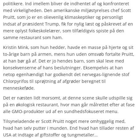
politikere. Ind imellem bliver de indhentet af og konfronteret
med virkeligheden. Den amerikanske miljøstyrelses chef Scott
Pruitt, som jo er en olievenlig klimaskeptiker og personligt
indsat af præsident Trump, fik for nylig læst og påskrevet af en
mere oplyst folkeskolelærer, som tilfældigvis spiste på den
samme restaurant som ham.
Kristin Mink, som hun hedder, havde en masse på hjerte og sit
to-årige barn på armen, mens hun uden omsvøb fortalte Pruitt,
at han bør gå af. Det er jo hendes barn, som skal leve med
konsekvenserne af hans beslutninger. Eksempelvis at han
netop egenhændigt har godkendt det nervegas-lignende stof
Chlorpyrifos til sprøjtning af afgrøder beregnet til
menneskeføde.
Det er næsten lidt morsomt, at denne scene skulle udspille sig
på en økologisk restaurant, hvor man går målrettet efter at fase
alle GMO-produkter ud af en sundhedsfokuseret menu.
Tilsyneladende er Scott Pruitt noget mere omhyggelig med,
hvad han selv putter i munden. End hvad han tillader resten af
USA at indtage af giftstoffer og tungmetaller…