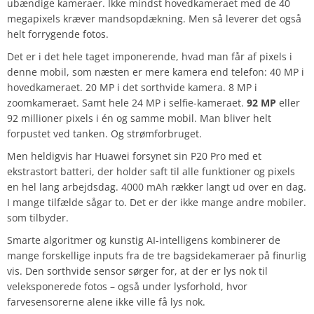
ubændige kameraer. Ikke mindst hovedkameraet med de 40
megapixels kræver mandsopdækning. Men så leverer det også
helt forrygende fotos.
Det er i det hele taget imponerende, hvad man får af pixels i
denne mobil, som næsten er mere kamera end telefon: 40 MP i
hovedkameraet. 20 MP i det sorthvide kamera. 8 MP i
zoomkameraet. Samt hele 24 MP i selfie-kameraet.
92 MP
eller
92 millioner pixels i én og samme mobil. Man bliver helt
forpustet ved tanken. Og strømforbruget.
Men heldigvis har Huawei forsynet sin P20 Pro med et
ekstrastort batteri, der holder saft til alle funktioner og pixels
en hel lang arbejdsdag. 4000 mAh rækker langt ud over en dag.
I mange tilfælde sågar to. Det er der ikke mange andre mobiler.
som tilbyder.
Smarte algoritmer og kunstig AI-intelligens kombinerer de
mange forskellige inputs fra de tre bagsidekameraer på finurlig
vis. Den sorthvide sensor sørger for, at der er lys nok til
veleksponerede fotos – også under lysforhold, hvor
farvesensorerne alene ikke ville få lys nok.