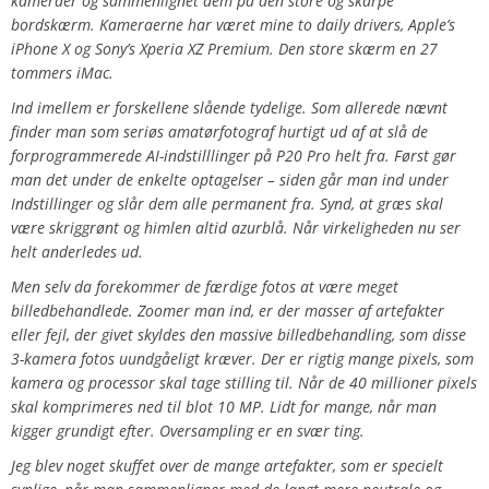
kameraer og sammenlignet dem på den store og skarpe
bordskærm. Kameraerne har været mine to daily drivers, Apple’s
iPhone X og Sony’s Xperia XZ Premium. Den store skærm en 27
tommers iMac.
Ind imellem er forskellene slående tydelige. Som allerede nævnt
finder man som seriøs amatørfotograf hurtigt ud af at slå de
forprogrammerede AI-indstilllinger på P20 Pro helt fra. Først gør
man det under de enkelte optagelser – siden går man ind under
Indstillinger og slår dem alle permanent fra. Synd, at græs skal
være skriggrønt og himlen altid azurblå. Når virkeligheden nu ser
helt anderledes ud.
Men selv da forekommer de færdige fotos at være meget
billedbehandlede. Zoomer man ind, er der masser af artefakter
eller fejl, der givet skyldes den massive billedbehandling, som disse
3-kamera fotos uundgåeligt kræver. Der er rigtig mange pixels, som
kamera og processor skal tage stilling til. Når de 40 millioner pixels
skal komprimeres ned til blot 10 MP. Lidt for mange, når man
kigger grundigt efter. Oversampling er en svær ting.
Jeg blev noget skuffet over de mange artefakter, som er specielt