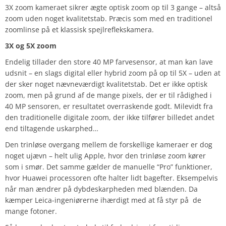
3X zoom kameraet sikrer ægte optisk zoom op til 3 gange – altså
zoom uden noget kvalitetstab. Præcis som med en traditionel
zoomlinse på et klassisk spejlreflekskamera.
3X og 5X zoom
Endelig tillader den store 40 MP farvesensor, at man kan lave
udsnit – en slags digital eller hybrid zoom på op til 5X – uden at
der sker noget nævneværdigt kvalitetstab. Det er ikke optisk
zoom, men på grund af de mange pixels, der er til rådighed i
40 MP sensoren, er resultatet overraskende godt. Milevidt fra
den traditionelle digitale zoom, der ikke tilfører billedet andet
end tiltagende uskarphed…
Den trinløse overgang mellem de forskellige kameraer er dog
noget ujævn – helt ulig Apple, hvor den trinløse zoom kører
som i smør. Det samme gælder de manuelle “Pro” funktioner,
hvor Huawei processoren ofte halter lidt bagefter. Eksempelvis
når man ændrer på dybdeskarpheden med blænden. Da
kæmper Leica-ingeniørerne ihærdigt med at få styr på de
mange fotoner.