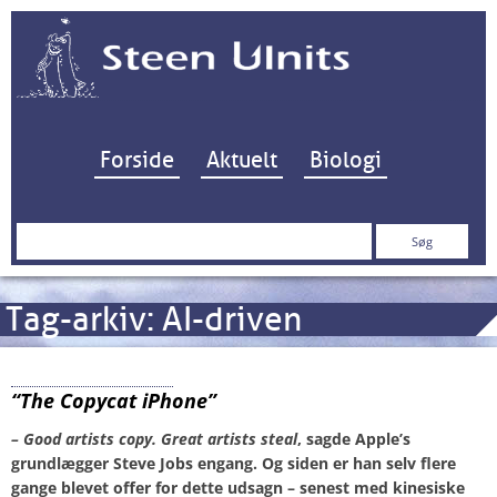
Hop til indhold
Forside
Aktuelt
Biologi
Søg
efter:
Tag-arkiv:
AI-driven
Huawei P20 Pro
“The Copycat iPhone”
– Good artists copy. Great artists steal
, sagde Apple’s
grundlægger Steve Jobs engang. Og siden er han selv flere
gange blevet offer for dette udsagn – senest med kinesiske