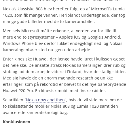
Nokia’s klassiske 808 blev herefter fulgt op af Microsoft’s Lumia
1020, som fik mange venner. Heriblandt undertegnede, der tog
mange gode billeder med de to kameramobiler.
Men selv Microsoft måtte erkende, at verden var for lille til
mere end to styresystemer – Apple’s iOS og Google’s Android.
Windows Phone blev derfor lukket endegyldigt ned, og Nokias
kameraingeniører stod nu igen uden arbejde.
Enter kinesiske Huawei, der længe havde luret i kulissen og set
det hele ske. De ansatte straks Nokias kameraingeniører rub og
stub og lod dem arbejde videre i Finland, hvor de stadig sidder.
Med sig havde de en enorm mængde research og unikke
erfaringer, som på rekordtid er blevet til det nye banebrydende
Huawei P20 Pro. En kinesisk mobil med finske rødder.
Se artiklen “
Nokia now and then
“, hvis du vil vide mere om de
to skelsættende mobiler Nokia 808 og Lumia 1020 samt den
avancerede kamerateknologi bag.
Konklusionen