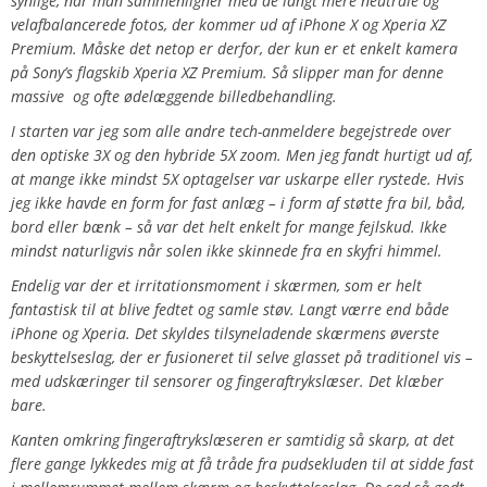
synlige, når man sammenligner med de langt mere neutrale og
velafbalancerede fotos, der kommer ud af iPhone X og Xperia XZ
Premium. Måske det netop er derfor, der kun er et enkelt kamera
på Sony’s flagskib Xperia XZ Premium. Så slipper man for denne
massive og ofte ødelæggende billedbehandling.
I starten var jeg som alle andre tech-anmeldere begejstrede over
den optiske 3X og den hybride 5X zoom. Men jeg fandt hurtigt ud af,
at mange ikke mindst 5X optagelser var uskarpe eller rystede. Hvis
jeg ikke havde en form for fast anlæg – i form af støtte fra bil, båd,
bord eller bænk – så var det helt enkelt for mange fejlskud. Ikke
mindst naturligvis når solen ikke skinnede fra en skyfri himmel.
Endelig var der et irritationsmoment i skærmen, som er helt
fantastisk til at blive fedtet og samle støv. Langt værre end både
iPhone og Xperia. Det skyldes tilsyneladende skærmens øverste
beskyttelseslag, der er fusioneret til selve glasset på traditionel vis –
med udskæringer til sensorer og fingeraftrykslæser. Det klæber
bare.
Kanten omkring fingeraftrykslæseren er samtidig så skarp, at det
flere gange lykkedes mig at få tråde fra pudsekluden til at sidde fast