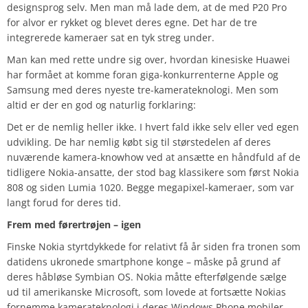
designsprog selv. Men man må lade dem, at de med P20 Pro
for alvor er rykket og blevet deres egne. Det har de tre
integrerede kameraer sat en tyk streg under.
Man kan med rette undre sig over, hvordan kinesiske Huawei
har formået at komme foran giga-konkurrenterne Apple og
Samsung med deres nyeste tre-kamerateknologi. Men som
altid er der en god og naturlig forklaring:
Det er de nemlig heller ikke. I hvert fald ikke selv eller ved egen
udvikling. De har nemlig købt sig til størstedelen af deres
nuværende kamera-knowhow ved at ansætte en håndfuld af de
tidligere Nokia-ansatte, der stod bag klassikere som først Nokia
808 og siden Lumia 1020. Begge megapixel-kameraer, som var
langt forud for deres tid.
Frem med førertrøjen – igen
Finske Nokia styrtdykkede for relativt få år siden fra tronen som
datidens ukronede smartphone konge – måske på grund af
deres håbløse Symbian OS. Nokia måtte efterfølgende sælge
ud til amerikanske Microsoft, som lovede at fortsætte Nokias
fornemme kamerateknologi i deres Windows Phone mobiler.