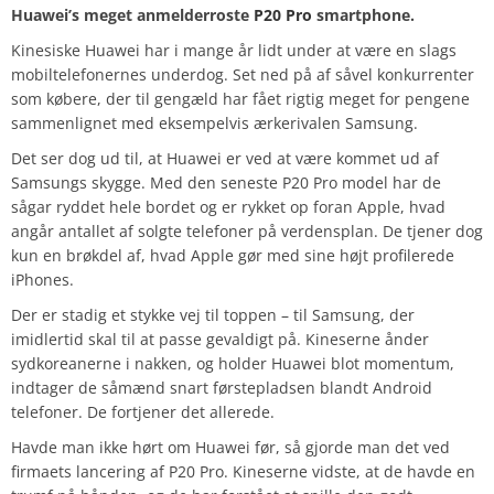
Huawei’s meget anmelderroste
P20 Pro
smartphone.
Kinesiske Huawei har i mange år lidt under at være en slags
mobiltelefonernes underdog. Set ned på af såvel konkurrenter
som købere, der til gengæld har fået rigtig meget for pengene
sammenlignet med eksempelvis ærkerivalen Samsung.
Det ser dog ud til, at Huawei er ved at være kommet ud af
Samsungs skygge. Med den seneste P20 Pro model har de
sågar ryddet hele bordet og er rykket op foran Apple, hvad
angår antallet af solgte telefoner på verdensplan. De tjener dog
kun en brøkdel af, hvad Apple gør med sine højt profilerede
iPhones.
Der er stadig et stykke vej til toppen – til Samsung, der
imidlertid skal til at passe gevaldigt på. Kineserne ånder
sydkoreanerne i nakken, og holder Huawei blot momentum,
indtager de såmænd snart førstepladsen blandt Android
telefoner. De fortjener det allerede.
Havde man ikke hørt om Huawei før, så gjorde man det ved
firmaets lancering af P20 Pro. Kineserne vidste, at de havde en