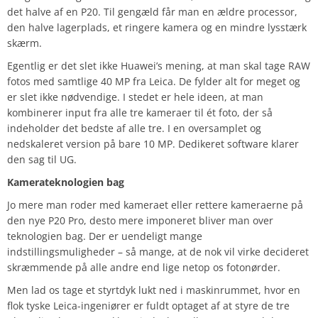
det halve af en P20. Til gengæld får man en ældre processor,
den halve lagerplads, et ringere kamera og en mindre lysstærk
skærm.
Egentlig er det slet ikke Huawei’s mening, at man skal tage RAW
fotos med samtlige 40 MP fra Leica. De fylder alt for meget og
er slet ikke nødvendige. I stedet er hele ideen, at man
kombinerer input fra alle tre kameraer til ét foto, der så
indeholder det bedste af alle tre. I en oversamplet og
nedskaleret version på bare 10 MP. Dedikeret software klarer
den sag til UG.
Kamerateknologien bag
Jo mere man roder med kameraet eller rettere kameraerne på
den nye P20 Pro, desto mere imponeret bliver man over
teknologien bag. Der er uendeligt mange
indstillingsmuligheder – så mange, at de nok vil virke decideret
skræmmende på alle andre end lige netop os fotonørder.
Men lad os tage et styrtdyk lukt ned i maskinrummet, hvor en
flok tyske Leica-ingeniører er fuldt optaget af at styre de tre