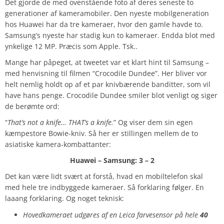
Det gjorde de med ovenstående foto af deres seneste to
generationer af kameramobiler. Den nyeste mobilgeneration
hos Huawei har da tre kameraer, hvor den gamle havde to.
Samsung’s nyeste har stadig kun to kameraer. Endda blot med
ynkelige 12 MP. Præcis som Apple. Tsk..
Mange har påpeget, at tweetet var et klart hint til Samsung –
med henvisning til filmen “Crocodile Dundee”. Her bliver vor
helt nemlig holdt op af et par knivbærende banditter, som vil
have hans penge. Crocodile Dundee smiler blot venligt og siger
de berømte ord:
“
That’s not a knife… THAT’s a knife.
” Og viser dem sin egen
kæmpestore Bowie-kniv. Så her er stillingen mellem de to
asiatiske kamera-kombattanter:
Huawei – Samsung: 3 – 2
Det kan være lidt svært at forstå, hvad en mobiltelefon skal
med hele tre indbyggede kameraer. Så forklaring følger. En
laaang forklaring. Og noget teknisk:
Hovedkameraet udgøres af en Leica farvesensor på hele
40