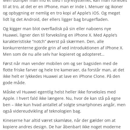
Men dumper man ind et sted i styresystemet, kan man forledes
til at tro, at det er en iPhone, man er inde i. Menuer og ikoner
og opbygning er nemlig en tro kopi af Apple’s iOS. Og meget
lidt lig det Android, der ellers ligger bag brugerfladen.
Og kigger man blot overfladisk på sin eller naboens nye
Huawei, ligner den til forveksling en iPhone X. Med Apple’s
karakteristiske “notch” øverst på skærmen. Den, alle
konkurrenterne gjorde grin af ved introduktionen af iPhone X.
Men som de nu alle selv har kopieret og adopteret…
Først når man vender mobilen om og ser bagsiden med de
flotte friske farver og hele tre kameraer, da forstår man, at det
ikke helt er lykkedes Huawei at lave en iPhone Clone. På den
gode måde.
Måske vil Huawei egentlig helst heller ikke forveksles med
Apple. I hvert fald ikke længere. Nu, hvor de kan stå på egne
ben – ikke kun hvad antallet af solgte smartphones angår, men
også videreudvikling af teknologien bag.
Kineserne har altid været skamløse, når der gælder om at
kopiere andres design. De har åbenbart ikke noget moderne