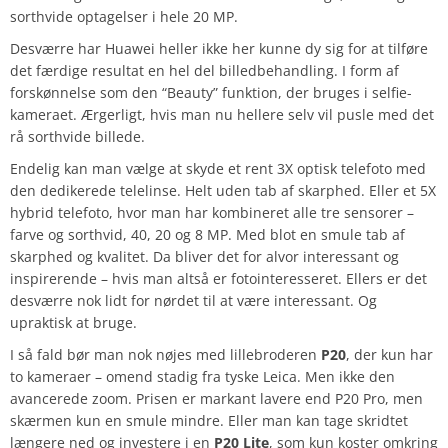
sorthvide optagelser i hele 20 MP.
Desværre har Huawei heller ikke her kunne dy sig for at tilføre
det færdige resultat en hel del billedbehandling. I form af
forskønnelse som den “Beauty” funktion, der bruges i selfie-
kameraet. Ærgerligt, hvis man nu hellere selv vil pusle med det
rå sorthvide billede.
Endelig kan man vælge at skyde et rent 3X optisk telefoto med
den dedikerede telelinse. Helt uden tab af skarphed. Eller et 5X
hybrid telefoto, hvor man har kombineret alle tre sensorer –
farve og sorthvid, 40, 20 og 8 MP. Med blot en smule tab af
skarphed og kvalitet. Da bliver det for alvor interessant og
inspirerende – hvis man altså er fotointeresseret. Ellers er det
desværre nok lidt for nørdet til at være interessant. Og
upraktisk at bruge.
I så fald bør man nok nøjes med lillebroderen
P20
, der kun har
to kameraer – omend stadig fra tyske Leica. Men ikke den
avancerede zoom. Prisen er markant lavere end P20 Pro, men
skærmen kun en smule mindre. Eller man kan tage skridtet
længere ned og investere i en
P20 Lite
, som kun koster omkring