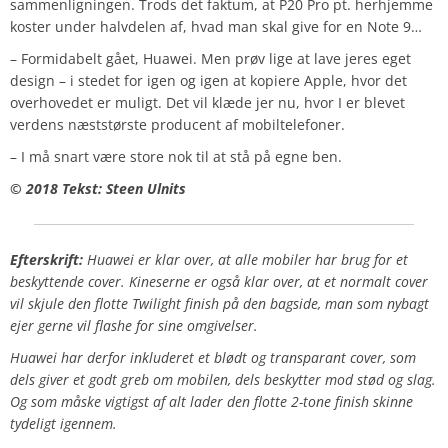
sammenligningen. Trods det faktum, at P20 Pro pt. herhjemme
koster under halvdelen af, hvad man skal give for en Note 9…
– Formidabelt gået, Huawei. Men prøv lige at lave jeres eget
design – i stedet for igen og igen at kopiere Apple, hvor det
overhovedet er muligt. Det vil klæde jer nu, hvor I er blevet
verdens næststørste producent af mobiltelefoner.
– I må snart være store nok til at stå på egne ben.
© 2018 Tekst: Steen Ulnits
Efterskrift:
Huawei er klar over, at alle mobiler har brug for et
beskyttende cover. Kineserne er også klar over, at et normalt cover
vil skjule den flotte Twilight finish på den bagside, man som nybagt
ejer gerne vil flashe for sine omgivelser.
Huawei har derfor inkluderet et blødt og transparant cover, som
dels giver et godt greb om mobilen, dels beskytter mod stød og slag.
Og som måske vigtigst af alt lader den flotte 2-tone finish skinne
tydeligt igennem.