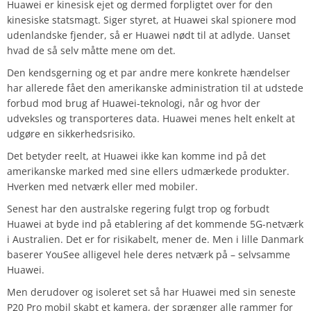
Huawei er kinesisk ejet og dermed forpligtet over for den
kinesiske statsmagt. Siger styret, at Huawei skal spionere mod
udenlandske fjender, så er Huawei nødt til at adlyde. Uanset
hvad de så selv måtte mene om det.
Den kendsgerning og et par andre mere konkrete hændelser
har allerede fået den amerikanske administration til at udstede
forbud mod brug af Huawei-teknologi, når og hvor der
udveksles og transporteres data. Huawei menes helt enkelt at
udgøre en sikkerhedsrisiko.
Det betyder reelt, at Huawei ikke kan komme ind på det
amerikanske marked med sine ellers udmærkede produkter.
Hverken med netværk eller med mobiler.
Senest har den australske regering fulgt trop og forbudt
Huawei at byde ind på etablering af det kommende 5G-netværk
i Australien. Det er for risikabelt, mener de. Men i lille Danmark
baserer YouSee alligevel hele deres netværk på – selvsamme
Huawei.
Men derudover og isoleret set så har Huawei med sin seneste
P20 Pro mobil skabt et kamera, der sprænger alle rammer for