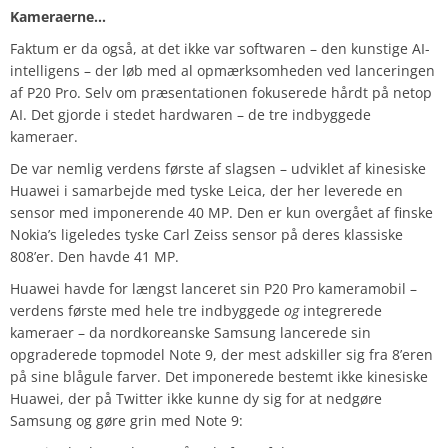
Kameraerne…
Faktum er da også, at det ikke var softwaren – den kunstige AI-
intelligens – der løb med al opmærksomheden ved lanceringen
af P20 Pro. Selv om præsentationen fokuserede hårdt på netop
AI. Det gjorde i stedet hardwaren – de tre indbyggede
kameraer.
De var nemlig verdens første af slagsen – udviklet af kinesiske
Huawei i samarbejde med tyske Leica, der her leverede en
sensor med imponerende 40 MP. Den er kun overgået af finske
Nokia’s ligeledes tyske Carl Zeiss sensor på deres klassiske
808’er. Den havde 41 MP.
Huawei havde for længst lanceret sin P20 Pro kameramobil –
verdens første med hele tre indbyggede
og
integrerede
kameraer – da nordkoreanske Samsung lancerede sin
opgraderede topmodel Note 9, der mest adskiller sig fra 8’eren
på sine blågule farver. Det imponerede bestemt ikke kinesiske
Huawei, der på Twitter ikke kunne dy sig for at nedgøre
Samsung og gøre grin med Note 9: