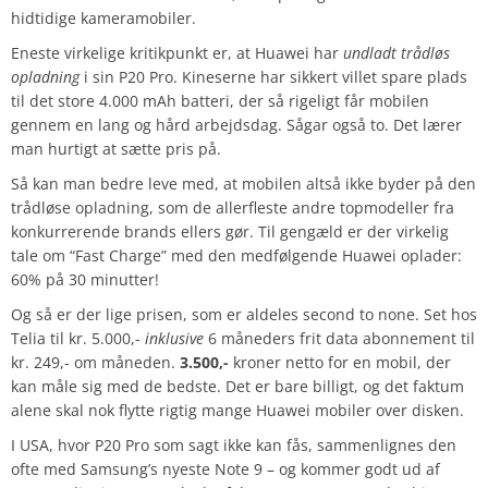
hidtidige kameramobiler.
Eneste virkelige kritikpunkt er, at Huawei har
undladt trådløs
opladning
i sin P20 Pro. Kineserne har sikkert villet spare plads
til det store 4.000 mAh batteri, der så rigeligt får mobilen
gennem en lang og hård arbejdsdag. Sågar også to. Det lærer
man hurtigt at sætte pris på.
Så kan man bedre leve med, at mobilen altså ikke byder på den
trådløse opladning, som de allerfleste andre topmodeller fra
konkurrerende brands ellers gør. Til gengæld er der virkelig
tale om “Fast Charge” med den medfølgende Huawei oplader:
60% på 30 minutter!
Og så er der lige prisen, som er aldeles second to none. Set hos
Telia til kr. 5.000,-
inklusive
6 måneders frit data abonnement til
kr. 249,- om måneden.
3.500,-
kroner netto for en mobil, der
kan måle sig med de bedste. Det er bare billigt, og det faktum
alene skal nok flytte rigtig mange Huawei mobiler over disken.
I USA, hvor P20 Pro som sagt ikke kan fås, sammenlignes den
ofte med Samsung’s nyeste Note 9 – og kommer godt ud af