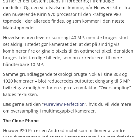
Så her er der bestemt plads til forbedring i fremtidige
modeller. Og den vil utvivlsomt komme, når Huawei skifter fra
den nuværende Kirin 970 processor til den kraftigere 980-
topmodel, der allerede findes, og som kommer i den næste
Mate-topmodel.
Hovedsensoren leverer som sagt 40 MP, men de bruges stort
set aldrig. I stedet gør kameraet det, at det på sindrig vis
kombinerer fire originale pixels til én optimeret pixel, der siden
bruges i det færdige billede, som nu er reduceret til mere
håndterbare 10 MP.
Samme grundlæggende teknologi brugte Nokia i sine 808 og
1020 kameraer – blot reduceredes outputtet dengang til 5 MP,
hvilket gav mulighed for en større zoomfaktor. “Oversampling”
kaldes teknikken.
Læs gerne artiklen “
PureView Perfection
“, hvis du vil vide mere
om oversampling i multimegapixel kameraer.
The Clone Phone
Huawei P20 Pro er en Android mobil som millioner af andre.