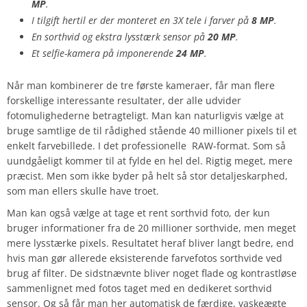
MP
.
I tilgift hertil er der monteret en 3X tele i farver på
8 MP
.
En sorthvid og ekstra lysstærk sensor på
20 MP
.
Et selfie-kamera på imponerende
24 MP
.
Når man kombinerer de tre første kameraer, får man flere
forskellige interessante resultater, der alle udvider
fotomulighederne betragteligt. Man kan naturligvis vælge at
bruge samtlige de til rådighed stående 40 millioner pixels til et
enkelt farvebillede. I det professionelle RAW-format. Som så
uundgåeligt kommer til at fylde en hel del. Rigtig meget, mere
præcist. Men som ikke byder på helt så stor detaljeskarphed,
som man ellers skulle have troet.
Man kan også vælge at tage et rent sorthvid foto, der kun
bruger informationer fra de 20 millioner sorthvide, men meget
mere lysstærke pixels. Resultatet heraf bliver langt bedre, end
hvis man gør allerede eksisterende farvefotos sorthvide ved
brug af filter. De sidstnævnte bliver noget flade og kontrastløse
sammenlignet med fotos taget med en dedikeret sorthvid
sensor. Og så får man her automatisk de færdige, vaskeægte