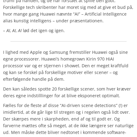
trumf på hånden, og de har forstået at spille den godt.
Forskellige tech skribenter har moret sig med at give et bud på,
hvor mange gang Huawei nævnte “AI” – Artificial Intelligence
alias kunstig intelligens – under præsentationen.
– AI, AI, AI
lød det igen og igen.
I lighed med Apple og Samsung fremstiller Huawei også sine
egne processorer. Huawei’s homegrown Kirin 970 HiAI
processor var og er stjernen i showet. Den er meget kraftfuld
og kan se forskel på forskellige motiver eller scener – og
efterfølgende handle på dem.
Den kan således spotte 20 forskellige scener, som hver kræver
deres egne indstilllinger for at blive eksponeret optimalt.
Fælles for de fleste af disse “AI-driven scene detections” (!) er
imidlertid, at de går lige til stregen og i regelen også lidt over.
Der skærpes mere i skarpheden, end af og til godt er. Og
farverne mættes ofte så meget, at de ikke længere ser naturlige
ud. Men måske dette bliver nedtonet i kommende software-