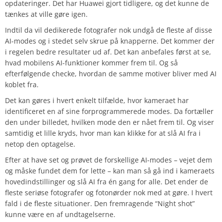
opdateringer. Det har Huawei gjort tidligere, og det kunne de
tænkes at ville gøre igen.
Indtil da vil dedikerede fotografer nok undgå de fleste af disse
AI-modes og i stedet selv skrue på knapperne. Det kommer der
i regelen bedre resultater ud af. Det kan anbefales først at se,
hvad mobilens AI-funktioner kommer frem til. Og så
efterfølgende checke, hvordan de samme motiver bliver med AI
koblet fra.
Det kan gøres i hvert enkelt tilfælde, hvor kameraet har
identificeret en af sine forprogrammerede modes. Da fortæller
den under billedet, hvilken mode den er nået frem til. Og viser
samtidig et lille kryds, hvor man kan klikke for at slå AI fra i
netop den optagelse.
Efter at have set og prøvet de forskellige AI-modes – vejet dem
og måske fundet dem for lette – kan man så gå ind i kameraets
hovedindstillinger og slå AI fra én gang for alle. Det ender de
fleste seriøse fotografer og fotonørder nok med at gøre. I hvert
fald i de fleste situationer. Den fremragende “Night shot”
kunne være en af undtagelserne.