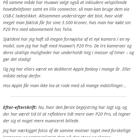
På samme måde har Huawei valgt også at inkludere velspillende
hovedtelefoner samt en lille connector, så man kan bruge dem via
USB-C ladestikket. Altsammen understreger det blot, hvor vildt
meget man faktisk får for sine 3.500 kroner, hvis man har købt sin
P20 Pro med abonnement hos Telia.
Sjældent har jeg haft så megen fornøjelse af et nyt kamera / en ny
mobil, som jeg har haft med Huawei’s P20 Pro. De tre kameraer og
deres utallige muligheder har underholdt mig i masser af timer – og
gør det stadig!
Og jeg har ellers været en dedikeret Apple fanboy i mange år. Eller
måske netop derfor.
Hos Apple får man ikke lov at rode med så mange indstillinger…
Efter-efterskrift:
Nu, hvor den første begejstring har lagt sig, og
der har været tid til at reflektere lidt mere over P20 Pro, så tegner
der sig et noget mere nuanceret billede.
Jeg har nærkigget fotos af de samme motiver taget med forskellige