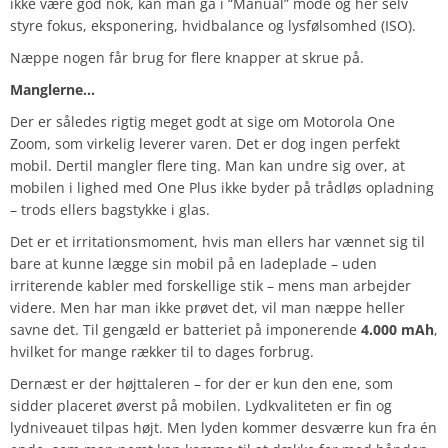
ikke være god nok, kan man gå i “Manual” mode og her selv
styre fokus, eksponering, hvidbalance og lysfølsomhed (ISO).
Næppe nogen får brug for flere knapper at skrue på.
Manglerne…
Der er således rigtig meget godt at sige om Motorola One
Zoom, som virkelig leverer varen. Det er dog ingen perfekt
mobil. Dertil mangler flere ting. Man kan undre sig over, at
mobilen i lighed med One Plus ikke byder på trådløs opladning
– trods ellers bagstykke i glas.
Det er et irritationsmoment, hvis man ellers har vænnet sig til
bare at kunne lægge sin mobil på en ladeplade – uden
irriterende kabler med forskellige stik – mens man arbejder
videre. Men har man ikke prøvet det, vil man næppe heller
savne det. Til gengæld er batteriet på imponerende
4.000 mAh
,
hvilket for mange rækker til to dages forbrug.
Dernæst er der højttaleren – for der er kun den ene, som
sidder placeret øverst på mobilen. Lydkvaliteten er fin og
lydniveauet tilpas højt. Men lyden kommer desværre kun fra én