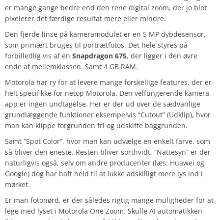
er mange gange bedre end den rene digital zoom, der jo blot
pixelerer det færdige resultat mere eller mindre.
Den fjerde linse på kameramodulet er en 5 MP dybdesensor,
som primært bruges til portrætfotos. Det hele styres på
forbilledlig vis af en
Snapdragon 675
, der ligger i den øvre
ende af mellemklassen. Samt 4 GB RAM.
Motorola har ry for at levere mange forskellige features, der er
helt specifikke for netop Motorola. Den velfungerende kamera-
app er ingen undtagelse. Her er der ud over de sædvanlige
grundlæggende funktioner eksempelvis “Cutout” (Udklip), hvor
man kan klippe forgrunden fri og udskifte baggrunden.
Samt “Spot Color”, hvor man kan udvælge en enkelt farve, som
så bliver den eneste. Resten bliver sorthvidt. “Nattesyn” er der
naturligvis også, selv om andre producenter (læs: Huawei og
Google) dog har haft held til at lukke adskilligt mere lys ind i
mørket.
Er man fotonørd, er der således rigtig mange muligheder for at
lege med lyset i Motorola One Zoom. Skulle AI automatikken