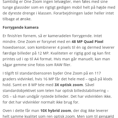
Samtidig er One Zoom ingen letvægter, men føles med sine
tunge glassider som en rigtigt gedigen mobil helt på højde med
de dyreste drenge i klassen. Forarbejdningen lader heller intet
tilbage at ønske.
Forrygende kamera
Er finish’en fornem, så er kameradelen forrygende. Intet
mindre. One Zoom er forsynet med en
48 MP Quad Pixel
hovedsensor, som kombinerer 4 pixels til én og dermed leverer
færdige billeder på 12 MP. Kvaliteten er rigtig god og kan fint
printes ud i op til A4 format. Hvis man går manuelt, kan man
sågar gemme sine fotos som RAW filer.
I tilgift til standardsensoren byder One Zoom på en 117
graders vidvinkel, hvis 16 MP får det hele med – også på klods
hold. Samt en 8 MP tele med
3X optisk zoom
. Såvel
standardobjektivet som telen har optisk billedstabilisering –
OIS – så man undgår rystede billeder. Det har vidvinklen ikke,
for det har vidvinkler normalt ikke brug for.
Oven i dette får man
10X hybrid zoom
, der dog ikke leverer
helt samme kvalitet som ren optisk zoom. Men som til gengæld