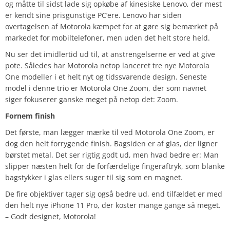
og måtte til sidst lade sig opkøbe af kinesiske Lenovo, der mest
er kendt sine prisgunstige PC’ere. Lenovo har siden
overtagelsen af Motorola kæmpet for at gøre sig bemærket på
markedet for mobiltelefoner, men uden det helt store held.
Nu ser det imidlertid ud til, at anstrengelserne er ved at give
pote. Således har Motorola netop lanceret tre nye Motorola
One modeller i et helt nyt og tidssvarende design. Seneste
model i denne trio er Motorola One Zoom, der som navnet
siger fokuserer ganske meget på netop det: Zoom.
Fornem finish
Det første, man lægger mærke til ved Motorola One Zoom, er
dog den helt forrygende finish. Bagsiden er af glas, der ligner
børstet metal. Det ser rigtig godt ud, men hvad bedre er: Man
slipper næsten helt for de forfærdelige fingeraftryk, som blanke
bagstykker i glas ellers suger til sig som en magnet.
De fire objektiver tager sig også bedre ud, end tilfældet er med
den helt nye iPhone 11 Pro, der koster mange gange så meget.
– Godt designet, Motorola!