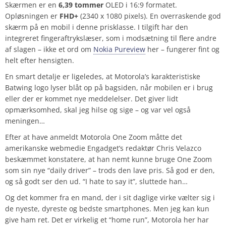
Skærmen er en
6,39 tommer
OLED i 16:9 formatet.
Opløsningen er
FHD+
(2340 x 1080 pixels). En overraskende god
skærm på en mobil i denne prisklasse. I tilgift har den
integreret fingeraftrykslæser, som i modsætning til flere andre
af slagen – ikke et ord om
Nokia Pureview
her – fungerer fint og
helt efter hensigten.
En smart detalje er ligeledes, at Motorola’s karakteristiske
Batwing logo lyser blåt op på bagsiden, når mobilen er i brug
eller der er kommet nye meddelelser. Det giver lidt
opmærksomhed, skal jeg hilse og sige – og var vel også
meningen…
Efter at have anmeldt Motorola One Zoom måtte det
amerikanske webmedie Engadget’s redaktør Chris Velazco
beskæmmet konstatere, at han nemt kunne bruge One Zoom
som sin nye “daily driver” – trods den lave pris. Så god er den,
og så godt ser den ud. “I hate to say it”, sluttede han…
Og det kommer fra en mand, der i sit daglige virke vælter sig i
de nyeste, dyreste og bedste smartphones. Men jeg kan kun
give ham ret. Det er virkelig et “home run”, Motorola her har