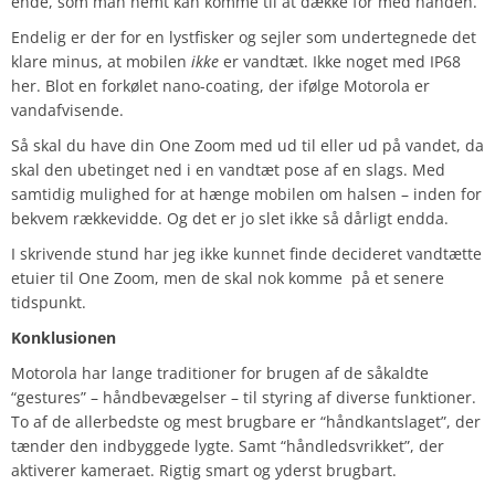
ende, som man nemt kan komme til at dække for med hånden.
Endelig er der for en lystfisker og sejler som undertegnede det
klare minus, at mobilen
ikke
er vandtæt. Ikke noget med IP68
her. Blot en forkølet nano-coating, der ifølge Motorola er
vandafvisende.
Så skal du have din One Zoom med ud til eller ud på vandet, da
skal den ubetinget ned i en vandtæt pose af en slags. Med
samtidig mulighed for at hænge mobilen om halsen – inden for
bekvem rækkevidde. Og det er jo slet ikke så dårligt endda.
I skrivende stund har jeg ikke kunnet finde decideret vandtætte
etuier til One Zoom, men de skal nok komme på et senere
tidspunkt.
Konklusionen
Motorola har lange traditioner for brugen af de såkaldte
“gestures” – håndbevægelser – til styring af diverse funktioner.
To af de allerbedste og mest brugbare er “håndkantslaget”, der
tænder den indbyggede lygte. Samt “håndledsvrikket”, der
aktiverer kameraet. Rigtig smart og yderst brugbart.