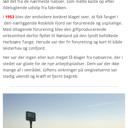
lød det fra de nærmeste naboer, som måtte kaste op efter
ildelugtende udslip fra fabrikken.
I
1953
blev der endvidere konkret klaget over, at fisk fanget i
den nærliggende Roskilde Fjord var forurenede og uspiselige.
Med tiltagende forurening blev den giftproducerende
virksomhed derfor flyttet til Rønland på den tyndt befolkede
Harboøre Tange. Herude var der fri forurening og kort til både
Vesterhav og Limfjord.
Her var der ingen eller kun meget få klager fra naboerne, der i
stedet var glade for de nye arbejdspladser. Dem var der ikke
mange af i området. Giftens virkninger på omgivelserne var
stadig ukendt og kræft et fjernt begreb.