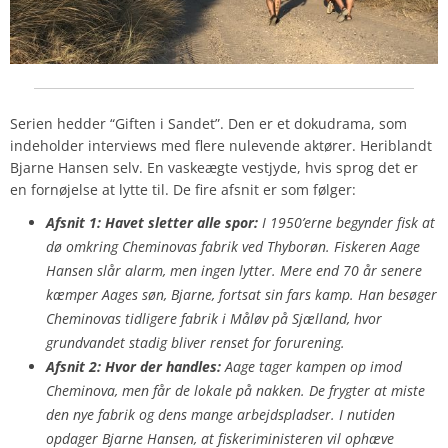
Serien hedder “Giften i Sandet”. Den er et dokudrama, som
indeholder interviews med flere nulevende aktører. Heriblandt
Bjarne Hansen selv. En vaskeægte vestjyde, hvis sprog det er
en fornøjelse at lytte til. De fire afsnit er som følger:
Afsnit 1: Havet sletter alle spor:
I 1950’erne begynder fisk at
dø omkring Cheminovas fabrik ved Thyborøn. Fiskeren Aage
Hansen slår alarm, men ingen lytter. Mere end 70 år senere
kæmper Aages søn, Bjarne, fortsat sin fars kamp. Han besøger
Cheminovas tidligere fabrik i Måløv på Sjælland, hvor
grundvandet stadig bliver renset for forurening.
Afsnit 2: Hvor der handles:
Aage tager kampen op imod
Cheminova, men får de lokale på nakken. De frygter at miste
den nye fabrik og dens mange arbejdspladser. I nutiden
opdager Bjarne Hansen, at fiskeriministeren vil ophæve