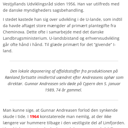
Vestjyllands Udviklingsråd siden 1956. Han var utilfreds med
de danske myndigheders sagsbehandling.
I stedet kastede han sig over udvikling i de U-lande, som indtil
da havde aftaget store mængder af primært plantegifte fra
Cheminova. Dette ofte i samarbejde med det danske
Landbrugsministerium. U-landsbistand og erhvervsudvikling
går ofte hånd i hånd. Til glæde primært for det “givende” I-
land.
Den lokale deponering af affaldsstoffer fra produktionen på
Rønland fortsatte imidlertid uændret efter Andreasens ophør som
direktør. Gunnar Andreasen selv døde på Cypern den 5. januar
1989, 74 år gammel.
Man kunne sige, at Gunnar Andreasen forlod den synkende
skude i tide. I
1964
konstaterede man nemlig, at der ikke
længere var hummere tilbage i den vestligste del af Limfjorden.