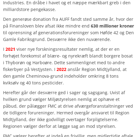
Industries. En dråbe i havet og et næppe mærkbart greb i den
milliardstore pengekasse.
Den generøse donation fra AUFF fandt sted samme år, hvor der
på Finansloven blev afsat ikke mindre end
630 millioner kroner
til oprensning af generationsforureninger som Høfde 42 og Den
Gamle Fabriksgrund. Desværre ikke den nuværende.
I
2021
viser nye forskningsresultater nemlig, at der er en
forhøjet forekomst af blære- og nyrekræft blandt borgere bosat
i Thyborøn og Harboøre. Dette sammenlignet med to andre
fiskerbyer på Vestjysten. I
2022
anslår Region Midtjylland, at
den gamle Cheminova-grund indeholder omkring 8 tons
kviksølv og 40 tons pesticider.
Herefter går der desværre ged i sager og sagsgang. Uvist af
hvilken grund vælger Miljøstyrelsen nemlig at ophæve et
påbud, der pålægger FMC at drive afværgeforanstaltninger ved
de tidligere forureninger. Hermed overgår ansvaret til Region
Midtjylland, der ikke godvilligt overtager forpligtelserne.
Regionen vælger derfor at lægge sag an mod styrelsen.
FMC vælger herefter at indgå en frivillig, men midlertidig aftale