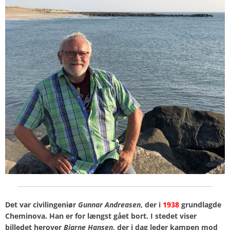
Det var civilingeniør
Gunnar Andreasen
, der i
1938
grundlagde
Cheminova. Han er for længst gået bort. I stedet viser
billedet herover
Bjarne Hansen
, der i dag leder kampen mod