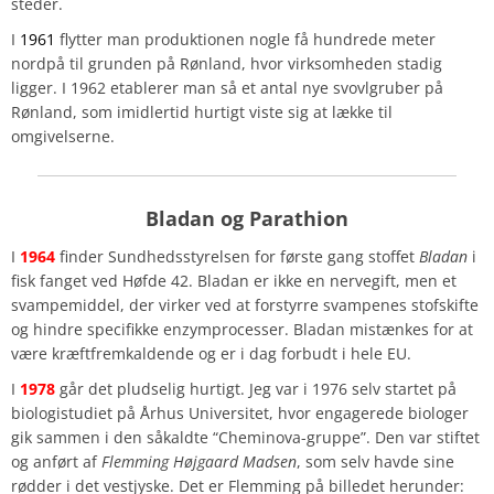
steder.
I
1961
flytter man produktionen nogle få hundrede meter
nordpå til grunden på Rønland, hvor virksomheden stadig
ligger. I 1962 etablerer man så et antal nye svovlgruber på
Rønland, som imidlertid hurtigt viste sig at lække til
omgivelserne.
Bladan og Parathion
I
1964
finder Sundhedsstyrelsen for første gang stoffet
Bladan
i
fisk fanget ved Høfde 42. Bladan er ikke en nervegift, men et
svampemiddel, der virker ved at forstyrre svampenes stofskifte
og hindre specifikke enzymprocesser. Bladan mistænkes for at
være kræftfremkaldende og er i dag forbudt i hele EU.
I
1978
går det pludselig hurtigt. Jeg var i 1976 selv startet på
biologistudiet på Århus Universitet, hvor engagerede biologer
gik sammen i den såkaldte “Cheminova-gruppe”. Den var stiftet
og anført af
Flemming Højgaard Madsen
, som selv havde sine
rødder i det vestjyske. Det er Flemming på billedet herunder: