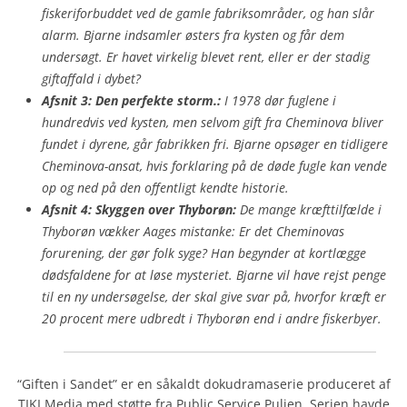
fiskeriforbuddet ved de gamle fabriksområder, og han slår
alarm. Bjarne indsamler østers fra kysten og får dem
undersøgt. Er havet virkelig blevet rent, eller er der stadig
giftaffald i dybet?
Afsnit 3: Den perfekte storm.:
I 1978 dør fuglene i
hundredvis ved kysten, men selvom gift fra Cheminova bliver
fundet i dyrene, går fabrikken fri. Bjarne opsøger en tidligere
Cheminova-ansat, hvis forklaring på de døde fugle kan vende
op og ned på den offentligt kendte historie.
Afsnit 4: Skyggen over Thyborøn:
De mange kræfttilfælde i
Thyborøn vækker Aages mistanke: Er det Cheminovas
forurening, der gør folk syge? Han begynder at kortlægge
dødsfaldene for at løse mysteriet. Bjarne vil have rejst penge
til en ny undersøgelse, der skal give svar på, hvorfor kræft er
20 procent mere udbredt i Thyborøn end i andre fiskerbyer.
“Giften i Sandet” er en såkaldt dokudramaserie produceret af
TIKI Media med støtte fra Public Service Puljen. Serien havde