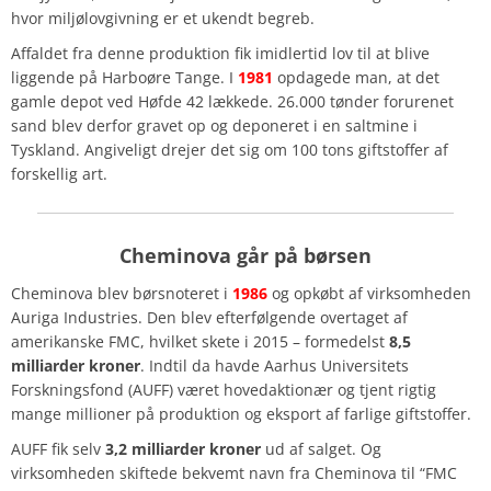
hvor miljølovgivning er et ukendt begreb.
Affaldet fra denne produktion fik imidlertid lov til at blive
liggende på Harboøre Tange. I
1981
opdagede man, at det
gamle depot ved Høfde 42 lækkede. 26.000 tønder forurenet
sand blev derfor gravet op og deponeret i en saltmine i
Tyskland. Angiveligt drejer det sig om 100 tons giftstoffer af
forskellig art.
Cheminova går på børsen
Cheminova blev børsnoteret i
1986
og opkøbt af virksomheden
Auriga Industries. Den blev efterfølgende overtaget af
amerikanske FMC, hvilket skete i 2015 – formedelst
8,5
milliarder kroner
. Indtil da havde Aarhus Universitets
Forskningsfond (AUFF) været hovedaktionær og tjent rigtig
mange millioner på produktion og eksport af farlige giftstoffer.
AUFF fik selv
3,2 milliarder kroner
ud af salget. Og
virksomheden skiftede bekvemt navn fra Cheminova til “FMC