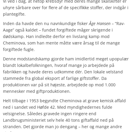
Vi ved i dag, at netop krebsdyr med deres mange skalskifter er
uhyre sårbare over for flere af de specifikke stoffer, der indgår i
plantegifte.
Inden da havde den nu navnkundige fisker
Åge Hansen
– “Rav-
Aage” også kaldet – fundet forgiftede måger skrigende i
dødskamp. Han indledte derfor en livslang kamp mod
Cheminova, som han mente måtte være årsag til de mange
forgiftede fugle.
Denne modstandskamp gjorde ham imidlertid meget upopulær
blandt lokalbefolkningen, hvoraf mange jo arbejdede på
fabrikken og havde deres udkomme dér. Den lokale velstand
stammede fra global eksport af farlige giftstoffer. Da
produktionen var på sit højeste, arbejdede op mod 1.000
mennesker med giftproduktionen.
Helt tilbage i 1953 begyndte Cheminova at grave kemisk affald
ned i sandet ved Høfde 42. Med myndighedernes fulde
velsignelse. Således gravede ingen ringere end
Landbrugsministeriet selv hele 40 tons giftaffald ned på
stranden. Det gjorde man jo dengang – her og mange andre