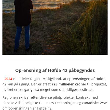
Oprensning af Høfde 42 påbegyndes
I
2024
meddeler Region Midtjylland, at oprensningen af Høfde
42 kan gå i gang. Der er afsat
728 millioner kroner
til projektet,
hvilket er tre gange så meget som det tidligere estimat.
Regionen skriver efter diverse pilotprojekter kontrakt med
danske Arkil, belgiske Haemers Technologies og canadiske WSP
om oprensningen af Høfde 42.