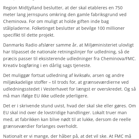
Region Midtjylland beslutter, at der skal etableres en 750
meter lang jernspuns omkring den gamle fabriksgrund ved
Cheminova. For om muligt at holde giften inde bag
stålpladerne. Folketinget beslutter at bevilge 100 millioner
specifikt til dette projekt.
Danmarks Radio afslører samme år, at Miljøministeriet ulovligt
har tilpasset de nationale retningslinjer for udledning, så de
præcis passer til eksisterende udledninger fra Cheminova/FMC.
Kreativ bogføring i en dårlig sags tjeneste.
Det muliggør fortsat udledning af kviksølv, arsen og andre
miljøskadelige stoffer – til trods for, at grænseværdierne ved
udledningsstedet i Vesterhavet for længst er overskredet. Og så
må man ifølge EU ikke udlede yderligere.
Det er i skrivende stund uvist, hvad der skal ske eller gøres. Om
EU skal ind over de lovstridige handlinger. Lokalt truer man
med, at fabrikken kan blive nødt til at lukke, dersom de reelle
grænseværdier forlanges overholdt.
Nationalt er vi mange, der håber på, at det vil ske. At FMC må