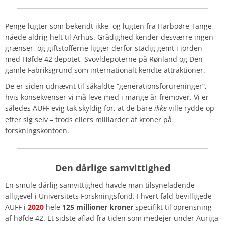
Penge lugter som bekendt ikke, og lugten fra Harboøre Tange
nåede aldrig helt til Århus. Grådighed kender desværre ingen
grænser, og giftstofferne ligger derfor stadig gemt i jorden –
med Høfde 42 depotet, Svovldepoterne på Rønland og Den
gamle Fabriksgrund som internationalt kendte attraktioner.
De er siden udnævnt til såkaldte “generationsforureninger”,
hvis konsekvenser vi må leve med i mange år fremover. Vi er
således AUFF evig tak skyldig for, at de bare
ikke
ville rydde op
efter sig selv – trods ellers milliarder af kroner på
forskningskontoen.
Den dårlige samvittighed
En smule dårlig samvittighed havde man tilsyneladende
alligevel i Universitets Forskningsfond. I hvert fald bevilligede
AUFF i
2020
hele
125 millioner kroner
specifikt til oprensning
af høfde 42. Et sidste aflad fra tiden som medejer under Auriga