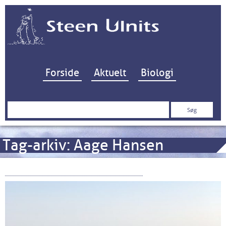
Hop til indhold
Forside
Aktuelt
Biologi
Søg
efter:
Tag-arkiv:
Aage Hansen
Cheminova – timeline to 2025