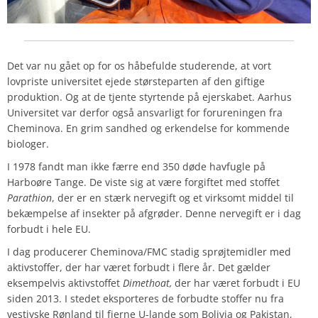
Det var nu gået op for os håbefulde studerende, at vort
lovpriste universitet ejede størsteparten af den giftige
produktion. Og at de tjente styrtende på ejerskabet. Aarhus
Universitet var derfor også ansvarligt for forureningen fra
Cheminova. En grim sandhed og erkendelse for kommende
biologer.
I 1978 fandt man ikke færre end 350 døde havfugle på
Harboøre Tange. De viste sig at være forgiftet med stoffet
Parathion
, der er en stærk nervegift og et virksomt middel til
bekæmpelse af insekter på afgrøder. Denne nervegift er i dag
forbudt i hele EU.
I dag producerer Cheminova/FMC stadig sprøjtemidler med
aktivstoffer, der har været forbudt i flere år. Det gælder
eksempelvis aktivstoffet
Dimethoat,
der har været forbudt i EU
siden 2013. I stedet eksporteres de forbudte stoffer nu fra
vestjyske Rønland til fjerne U-lande som Bolivia og Pakistan,