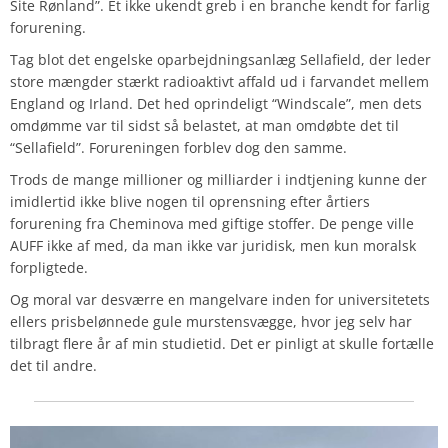
Site Rønland”. Et ikke ukendt greb i en branche kendt for farlig
forurening.
Tag blot det engelske oparbejdningsanlæg Sellafield, der leder
store mængder stærkt radioaktivt affald ud i farvandet mellem
England og Irland. Det hed oprindeligt “Windscale”, men dets
omdømme var til sidst så belastet, at man omdøbte det til
“Sellafield”. Forureningen forblev dog den samme.
Trods de mange millioner og milliarder i indtjening kunne der
imidlertid ikke blive nogen til oprensning efter årtiers
forurening fra Cheminova med giftige stoffer. De penge ville
AUFF ikke af med, da man ikke var juridisk, men kun moralsk
forpligtede.
Og moral var desværre en mangelvare inden for universitetets
ellers prisbelønnede gule murstensvægge, hvor jeg selv har
tilbragt flere år af min studietid. Det er pinligt at skulle fortælle
det til andre.