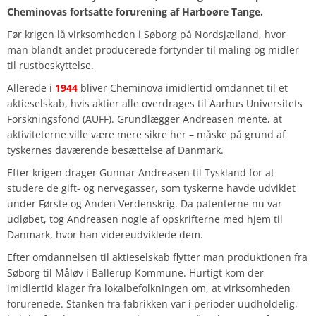
Cheminovas fortsatte forurening af Harboøre Tange.
Før krigen lå virksomheden i Søborg på Nordsjælland, hvor
man blandt andet producerede fortynder til maling og midler
til rustbeskyttelse.
Allerede i
1944
bliver Cheminova imidlertid omdannet til et
aktieselskab, hvis aktier alle overdrages til Aarhus Universitets
Forskningsfond (AUFF). Grundlægger Andreasen mente, at
aktiviteterne ville være mere sikre her – måske på grund af
tyskernes daværende besættelse af Danmark.
Efter krigen drager Gunnar Andreasen til Tyskland for at
studere de gift- og nervegasser, som tyskerne havde udviklet
under Første og Anden Verdenskrig. Da patenterne nu var
udløbet, tog Andreasen nogle af opskrifterne med hjem til
Danmark, hvor han videreudviklede dem.
Efter omdannelsen til aktieselskab flytter man produktionen fra
Søborg til Måløv i Ballerup Kommune. Hurtigt kom der
imidlertid klager fra lokalbefolkningen om, at virksomheden
forurenede. Stanken fra fabrikken var i perioder uudholdelig,