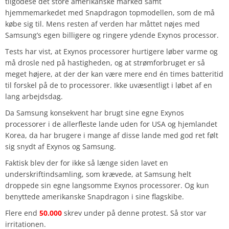
tilgodese det store amerikanske marked samt
hjemmemarkedet med Snapdragon topmodellen, som de må
købe sig til. Mens resten af verden har måttet nøjes med
Samsung’s egen billigere og ringere ydende Exynos processor.
Tests har vist, at Exynos processorer hurtigere løber varme og
må drosle ned på hastigheden, og at strømforbruget er så
meget højere, at der der kan være mere end én times batteritid
til forskel på de to processorer. Ikke uvæsentligt i løbet af en
lang arbejdsdag.
Da Samsung konsekvent har brugt sine egne Exynos
processorer i de allerfleste lande uden for USA og hjemlandet
Korea, da har brugere i mange af disse lande med god ret følt
sig snydt af Exynos og Samsung.
Faktisk blev der for ikke så længe siden lavet en
underskriftindsamling, som krævede, at Samsung helt
droppede sin egne langsomme Exynos processorer. Og kun
benyttede amerikanske Snapdragon i sine flagskibe.
Flere end
50.000
skrev under på denne protest. Så stor var
irritationen.