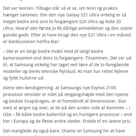
Det var teorien. Tilbage står så at se, om teori og praksis
hænger sammen. Om den nye Galaxy S21 Ultra virkelig er så
meget bedre end sine to forgængere S20 Ultra og Note 20
Ultra. Hvoraf den første jo fik dårlige anmeldelser og den sidste
ganske gode. Efter at have brugt den nye S21 Ultra i en måned
er konklusionen herfra klar:
– Det er en langt bedre mobil med et langt bedre
kamerasystem end dens to forgængere. Tilsammen. Det ser ud
til, at Samsung virkelig har taget ved lære af de to foregående
modeller og deres tekniske fejlskud. At man har rettet fejlene
og fyldt hullerne ud.
Alene den kendsgerning, at Samsungs nye Exynos 2100
processor omsider er nået på omgangshøjde med den nyeste
og bedste Snapdragon, er et fremskridt af dimensioner. Slut
med at ærgre sig over, at de på den anden side af dammen – i
USA – fik både bedre batteritid og en hurtigere processor – end
her i Europa og de fleste andre steder. Endda til en lavere pris.
Det manglede da også bare. Shame on Samsung for at have