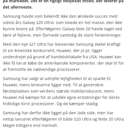
på markedet. Det er en rigtigt vellykket mobil, der leverer på
det allermeste.
Samsung havde som bekendt ikke den ønskede succes med
sidste års Galaxy
S20 Ultra
, som lovede en hel masse, den ikke
kunne levere på. Efterfølgeren Galaxy
Note 20
havde taget ved
lære af fejlene, men fjernede samtidig de store forventninger.
Med den nye
S21 Ultra
har koreanske Samsung skelet kraftigt
til sin kinesiske konkurrent, Huawei, der jo pt. ligger
underdrejet på grund af handelsblokade fra USA. Huawei kan
ikke få lov at købe de amerikanske komponenter, der skal til for
at fremstille de nødvendige processorer.
Samsung har valgt at udnytte lejligheden til at sparke til
Huawei, mens kineserne ligger ned. Til at generobre
førstepladsen som verdens største mobilproducent, mens
Huawei må kæmpe for at udvikle egne erstatninger for deres
hidtidige Kirin processorer. Og de kæmper stadig.
Samsung har derfor ikke ligget på den lade side, men har
netop lanceret efterfølgeren til både S20 Ultra og Note 20 Ultra.
Meget tidligere end normalt.