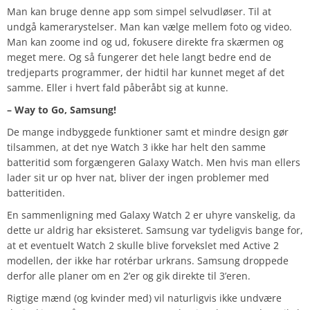
Man kan bruge denne app som simpel selvudløser. Til at
undgå kamerarystelser. Man kan vælge mellem foto og video.
Man kan zoome ind og ud, fokusere direkte fra skærmen og
meget mere. Og så fungerer det hele langt bedre end de
tredjeparts programmer, der hidtil har kunnet meget af det
samme. Eller i hvert fald påberåbt sig at kunne.
– Way to Go, Samsung!
De mange indbyggede funktioner samt et mindre design gør
tilsammen, at det nye Watch 3 ikke har helt den samme
batteritid som forgængeren Galaxy Watch. Men hvis man ellers
lader sit ur op hver nat, bliver der ingen problemer med
batteritiden.
En sammenligning med Galaxy Watch 2 er uhyre vanskelig, da
dette ur aldrig har eksisteret. Samsung var tydeligvis bange for,
at et eventuelt Watch 2 skulle blive forvekslet med Active 2
modellen, der ikke har rotérbar urkrans. Samsung droppede
derfor alle planer om en 2’er og gik direkte til 3’eren.
Rigtige mænd (og kvinder med) vil naturligvis ikke undvære