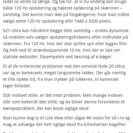
ladet os vente så længe. Og tak for, at vi nu endelig kan bruge
både 120 Hz opdatering og højeste opløsning på skærmen –
samtidig. Det kunne man ikke på forgængerne, hvor man måtte
vælge
enten
120 Hz opdatering
eller
1440 x 3200 pixels.
S21 Ultra kan håndtere begge dele samtidig – endda dynamisk,
så mobilen selv vælger opdateringsfrekvens efter indholdet på
skærmen. Fra 120 Hz, hvis der skal spilles spil eller kigges film.
Og helt ned til strømbesparende 10 Hz, hvis der er tale om
statiske websider. Eksempelvis ved læsning af e-bøger.
Et af de irriterende problemer ved den seneste Note 20 Ultra
var og er kameraets meget langsomme lukker. Der går nemlig
et lille stykke tid, fra man trykker på lukkeren, til kameraet
tager billedet.
Står motivet stille, er det intet problem. Men mange motiver
står som bekendt
ikke
stille, og da bliver denne forsinkelse et
kæmpeproblem, der kan koste vigtige skud.
Man kunne dog ty til Live View eller sågar 8K video for så i ro og
mag at udvælge det helt rigtige skud fra billedserien bagefter.