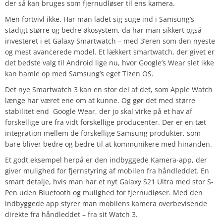
der så kan bruges som fjernudløser til ens kamera.
Men fortvivl ikke. Har man ladet sig suge ind i Samsung’s
stadigt større og bedre økosystem, da har man sikkert også
investeret i et Galaxy Smartwatch – med 3’eren som den nyeste
og mest avancerede model. Et lækkert smartwatch, der givet er
det bedste valg til Android lige nu, hvor Google’s Wear slet ikke
kan hamle op med Samsung’s eget Tizen OS.
Det nye Smartwatch 3 kan en stor del af det, som Apple Watch
længe har været ene om at kunne. Og gør det med større
stabilitet end Google Wear, der jo skal virke på et hav af
forskellige ure fra vidt forskellige producenter. Der er en tæt
integration mellem de forskellige Samsung produkter, som
bare bliver bedre og bedre til at kommunikere med hinanden.
Et godt eksempel herpå er den indbyggede Kamera-app, der
giver mulighed for fjernstyring af mobilen fra håndleddet. En
smart detalje, hvis man har et nyt Galaxy S21 Ultra med stor S-
Pen uden Bluetooth og mulighed for fjernudløser. Med den
indbyggede app styrer man mobilens kamera overbevisende
direkte fra håndleddet – fra sit Watch 3.