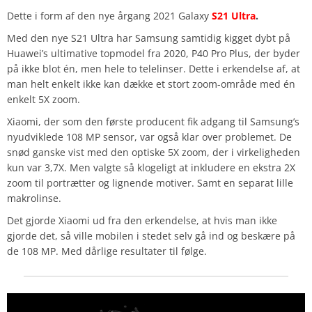
Dette i form af den nye årgang 2021 Galaxy
S21 Ultra
.
Med den nye S21 Ultra har Samsung samtidig kigget dybt på
Huawei’s ultimative topmodel fra 2020, P40 Pro Plus, der byder
på ikke blot én, men hele to telelinser. Dette i erkendelse af, at
man helt enkelt ikke kan dække et stort zoom-område med én
enkelt 5X zoom.
Xiaomi, der som den første producent fik adgang til Samsung’s
nyudviklede 108 MP sensor, var også klar over problemet. De
snød ganske vist med den optiske 5X zoom, der i virkeligheden
kun var 3,7X. Men valgte så klogeligt at inkludere en ekstra 2X
zoom til portrætter og lignende motiver. Samt en separat lille
makrolinse.
Det gjorde Xiaomi ud fra den erkendelse, at hvis man ikke
gjorde det, så ville mobilen i stedet selv gå ind og beskære på
de 108 MP. Med dårlige resultater til følge.