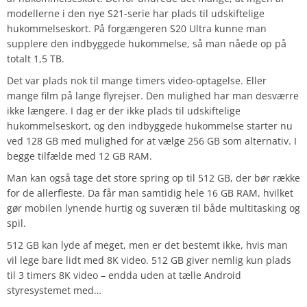
modellerne i den nye S21-serie har plads til udskiftelige
hukommelseskort. På forgængeren S20 Ultra kunne man
supplere den indbyggede hukommelse, så man nåede op på
totalt 1,5 TB.
Det var plads nok til mange timers video-optagelse. Eller
mange film på lange flyrejser. Den mulighed har man desværre
ikke længere. I dag er der ikke plads til udskiftelige
hukommelseskort, og den indbyggede hukommelse starter nu
ved 128 GB med mulighed for at vælge 256 GB som alternativ. I
begge tilfælde med 12 GB RAM.
Man kan også tage det store spring op til 512 GB, der bør række
for de allerfleste. Da får man samtidig hele 16 GB RAM, hvilket
gør mobilen lynende hurtig og suveræn til både multitasking og
spil.
512 GB kan lyde af meget, men er det bestemt ikke, hvis man
vil lege bare lidt med 8K video. 512 GB giver nemlig kun plads
til 3 timers 8K video – endda uden at tælle Android
styresystemet med…