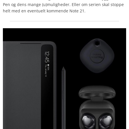
Pen og dens mange (u)muligheder. Eller om serien skal stoppe
helt med en eventuelt kommende Note 21.