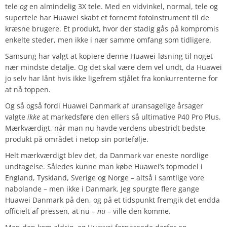
tele
og
en almindelig 3X tele. Med en vidvinkel, normal, tele og
supertele har Huawei skabt et fornemt fotoinstrument til de
kræsne brugere. Et produkt, hvor der stadig gås på kompromis
enkelte steder, men ikke i nær samme omfang som tidligere.
Samsung har valgt at kopiere denne Huawei-løsning til noget
nær mindste detalje. Og det skal være dem vel undt, da Huawei
jo selv har lånt hvis ikke ligefrem stjålet fra konkurrenterne for
at nå toppen.
Og så også fordi Huawei Danmark af uransagelige årsager
valgte
ikke
at markedsføre den ellers så ultimative P40 Pro Plus.
Mærkværdigt, når man nu havde verdens ubestridt bedste
produkt på området i netop sin portefølje.
Helt mærkværdigt blev det, da Danmark var eneste nordlige
undtagelse. Således kunne man købe Huawei’s topmodel i
England, Tyskland, Sverige og Norge – altså i samtlige vore
nabolande – men ikke i Danmark. Jeg spurgte flere gange
Huawei Danmark på den, og på et tidspunkt fremgik det endda
officielt af pressen, at nu –
nu
– ville den komme.