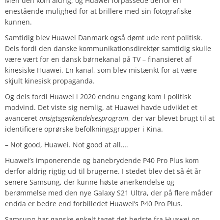
Men den kom aldrig, og Huawei forpassede derfor en
enestående mulighed for at brillere med sin fotografiske
kunnen.
Samtidig blev Huawei Danmark også dømt ude rent politisk.
Dels fordi den danske kommunikationsdirektør samtidig skulle
være vært for en dansk børnekanal på TV – finansieret af
kinesiske Huawei. En kanal, som blev mistænkt for at være
skjult kinesisk propaganda.
Og dels fordi Huawei i 2020 endnu engang kom i politisk
modvind. Det viste sig nemlig, at Huawei havde udviklet et
avanceret
ansigtsgenkendelsesprogram
, der var blevet brugt til at
identificere oprørske befolkningsgrupper i Kina.
– Not good, Huawei. Not good at all….
Huawei’s imponerende og banebrydende P40 Pro Plus kom
derfor aldrig rigtig ud til brugerne. I stedet blev det så ét år
senere Samsung, der kunne høste anerkendelse og
berømmelse med den nye Galaxy S21 Ultra, der på flere måder
endda er bedre end forbilledet Huawei’s P40 Pro Plus.
Samsung har ganske enkelt taget det bedste fra Huawei og