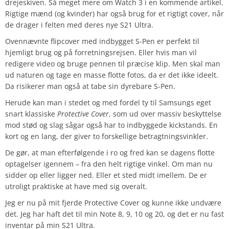
drejeskiven. Så meget mere om Watch 3 i en kommende artikel.
Rigtige mænd (og kvinder) har også brug for et rigtigt cover, når
de drager i felten med deres nye S21 Ultra.
Ovennævnte flipcover med indbygget S-Pen er perfekt til
hjemligt brug og på forretningsrejsen. Eller hvis man vil
redigere video og bruge pennen til præcise klip. Men skal man
ud naturen og tage en masse flotte fotos, da er det ikke ideelt.
Da risikerer man også at tabe sin dyrebare S-Pen.
Herude kan man i stedet og med fordel ty til Samsungs eget
snart klassiske
Protective Cover
, som ud over massiv beskyttelse
mod stød og slag sågar også har to indbyggede kickstands. En
kort og en lang, der giver to forskellige betragtningsvinkler.
De gør, at man efterfølgende i ro og fred kan se dagens flotte
optagelser igennem – fra den helt rigtige vinkel. Om man nu
sidder op eller ligger ned. Eller et sted midt imellem. De er
utroligt praktiske at have med sig overalt.
Jeg er nu på mit fjerde Protective Cover og kunne ikke undvære
det. Jeg har haft det til min Note 8, 9, 10 og 20, og det er nu fast
inventar på min S21 Ultra.