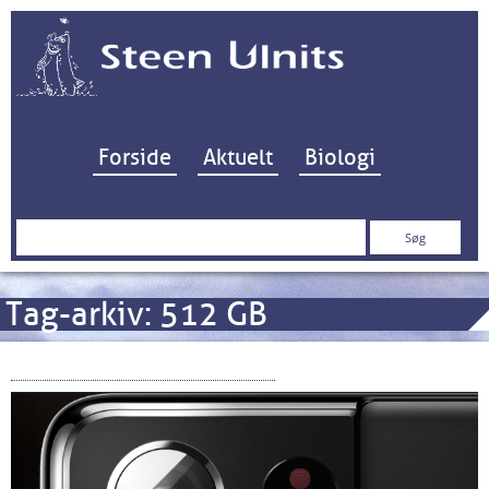
Hop til indhold
Forside
Aktuelt
Biologi
Søg
efter:
Tag-arkiv:
512 GB
Samsung Galaxy S21 Ultra