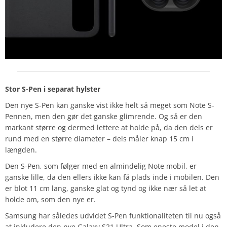
Stor S-Pen i separat hylster
Den nye S-Pen kan ganske vist ikke helt så meget som Note S-
Pennen, men den gør det ganske glimrende. Og så er den
markant større og dermed lettere at holde på, da den dels er
rund med en større diameter – dels måler knap 15 cm i
længden.
Den S-Pen, som følger med en almindelig Note mobil, er
ganske lille, da den ellers ikke kan få plads inde i mobilen. Den
er blot 11 cm lang, ganske glat og tynd og ikke nær så let at
holde om, som den nye er.
Samsung har således udvidet S-Pen funktionaliteten til nu også
at inkludere den nye Galaxy S21 Ultra. Som eneste model i den