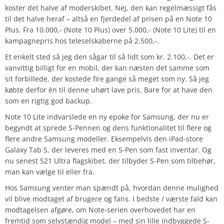
koster det halve af moderskibet. Nej, den kan regelmæssigt fås
til det halve heraf – altså en fjerdedel af prisen på en Note 10
Plus. Fra 10.000,- (Note 10 Plus) over 5.000,- (Note 10 Lite) til en
kampagnepris hos teleselskaberne på 2.500,-.
Et enkelt sted så jeg den sågar til så lidt som kr. 2.100,-. Det er
vanvittig billigt for en mobil, der kan næsten det samme som
sit forbillede, der kostede fire gange så meget som ny. Så jeg
købte derfor én til denne uhørt lave pris. Bare for at have den
som en rigtig god backup.
Note 10 Lite indvarslede en ny epoke for Samsung, der nu er
begyndt at sprede S-Pennen og dens funktionalitet til flere og
flere andre Samsung modeller. Eksempelvis den iPad-store
Galaxy Tab S, der leveres med en S-Pen som fast inventar. Og
nu senest S21 Ultra flagskibet, der tilbyder S-Pen som tilbehør,
man kan vælge til eller fra.
Hos Samsung venter man spændt på, hvordan denne mulighed
vil blive modtaget af brugere og fans. I bedste / værste fald kan
modtagelsen afgøre, om Note-serien overhovedet har en
fremtid som selvstændig model – med sin lille indbyggede S-