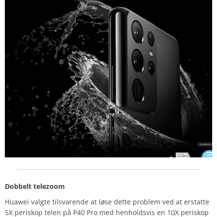
Dobbelt telezoom
Huawei valgte tilsvarende at løse dette problem ved at erstatte
5X periskop telen på P40 Pro med henholdsvis en 10X periskop