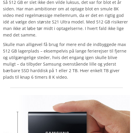
Så 512 GB er slet ikke den vilde luksus, det var for blot et år
siden. Har man ambitioner om at optage blot en smule 8K
video med regelmæssige mellemrum, da er det en rigtig god
idé at vælge den største S21 Ultra model. Med 512 GB risikerer
man ikke at løbe tør midt i optagelserne. I hvert fald ikke lige
med det samme.
Skulle man alligevel få brug for mere end de indbyggede max
512 GB lagerplads – eksempelvis på lange ferierejser til fjerne
og utilgængelige steder, hvis det engang igen skulle blive
muligt – da tilbyder Samsung ovenstående lille og yderst
bærbare SSD harddisk på 1 eller 2 TB. Hver enkelt TB giver
plads til knap 6 timers 8 K video.