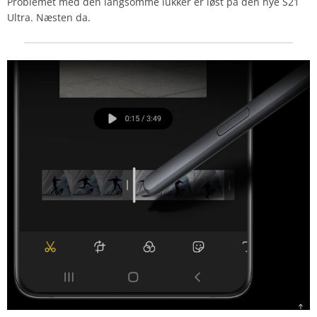
Problemet med den langsomme lukker er løst på den nye S21
Ultra. Næsten da.