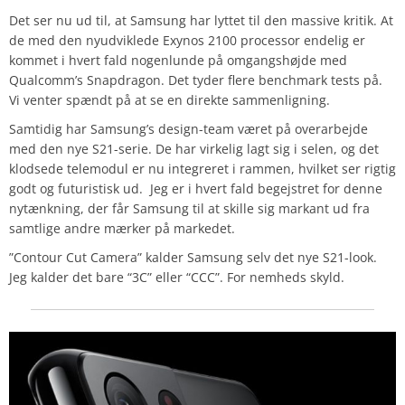
Det ser nu ud til, at Samsung har lyttet til den massive kritik. At
de med den nyudviklede Exynos 2100 processor endelig er
kommet i hvert fald nogenlunde på omgangshøjde med
Qualcomm’s Snapdragon. Det tyder flere benchmark tests på.
Vi venter spændt på at se en direkte sammenligning.
Samtidig har Samsung’s design-team været på overarbejde
med den nye S21-serie. De har virkelig lagt sig i selen, og det
klodsede telemodul er nu integreret i rammen, hvilket ser rigtig
godt og futuristisk ud. Jeg er i hvert fald begejstret for denne
nytænkning, der får Samsung til at skille sig markant ud fra
samtlige andre mærker på markedet.
”Contour Cut Camera” kalder Samsung selv det nye S21-look.
Jeg kalder det bare “3C” eller “CCC”. For nemheds skyld.