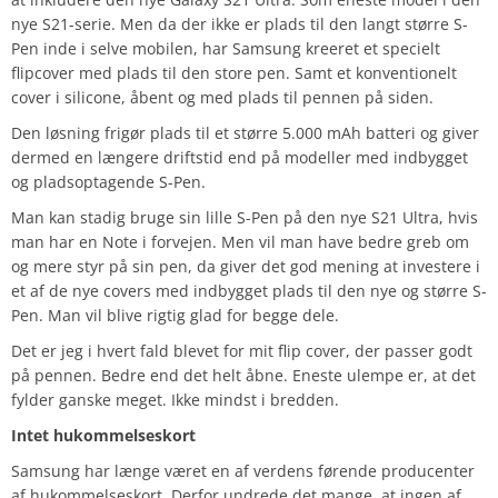
nye S21-serie. Men da der ikke er plads til den langt større S-
Pen inde i selve mobilen, har Samsung kreeret et specielt
flipcover med plads til den store pen. Samt et konventionelt
cover i silicone, å
bent og med plads til pennen på siden.
Den løsning frigør plads til et større 5.000 mAh batteri og giver
dermed en længere driftstid end på modeller med indbygget
og pladsoptagende S-Pen.
Man kan stadig bruge sin lille S-Pen på den nye S21 Ultra, hvis
man har en Note i forvejen. Men vil man have bedre greb om
og mere styr på sin pen, da giver det god mening at investere i
et af de nye covers med indbygget plads til den nye og større S-
Pen. Man vil blive rigtig glad for begge dele.
Det er jeg i hvert fald blevet for mit flip cover, der passer godt
på pennen. Bedre end det helt åbne. Eneste ulempe er, at det
fylder ganske meget. Ikke mindst i bredden.
Intet hukommelseskort
Samsung har længe været en af verdens førende producenter
af hukommelseskort. Derfor undrede det mange, at ingen af