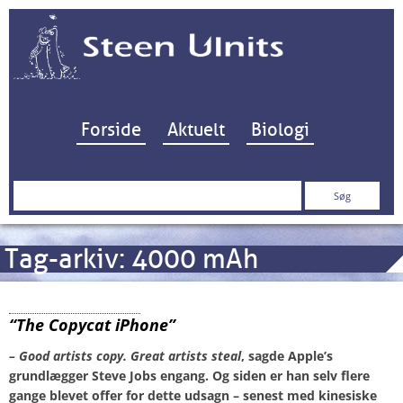
Hop til indhold
Forside
Aktuelt
Biologi
Søg
efter:
Tag-arkiv:
4000 mAh
Huawei P20 Pro
“The Copycat iPhone”
– Good artists copy. Great artists steal
, sagde Apple’s
grundlægger Steve Jobs engang. Og siden er han selv flere
gange blevet offer for dette udsagn – senest med kinesiske