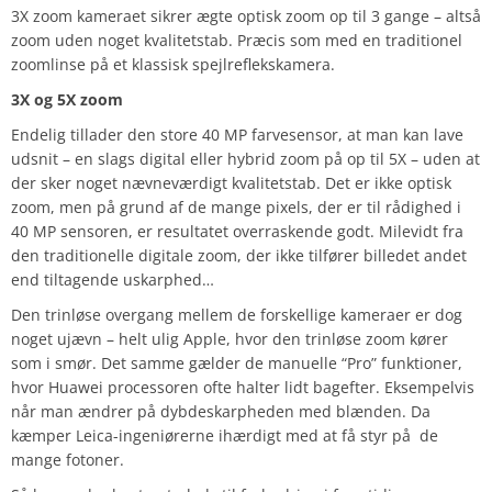
3X zoom kameraet sikrer ægte optisk zoom op til 3 gange – altså
zoom uden noget kvalitetstab. Præcis som med en traditionel
zoomlinse på et klassisk spejlreflekskamera.
3X og 5X zoom
Endelig tillader den store 40 MP farvesensor, at man kan lave
udsnit – en slags digital eller hybrid zoom på op til 5X – uden at
der sker noget nævneværdigt kvalitetstab. Det er ikke optisk
zoom, men på grund af de mange pixels, der er til rådighed i
40 MP sensoren, er resultatet overraskende godt. Milevidt fra
den traditionelle digitale zoom, der ikke tilfører billedet andet
end tiltagende uskarphed…
Den trinløse overgang mellem de forskellige kameraer er dog
noget ujævn – helt ulig Apple, hvor den trinløse zoom kører
som i smør. Det samme gælder de manuelle “Pro” funktioner,
hvor Huawei processoren ofte halter lidt bagefter. Eksempelvis
når man ændrer på dybdeskarpheden med blænden. Da
kæmper Leica-ingeniørerne ihærdigt med at få styr på de
mange fotoner.