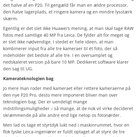
det halve af en P20. Til gengæld får man en ældre processor,
den halve lagerplads, et ringere kamera og en mindre lysstærk
skærm.
Egentlig er det slet ikke Huawei’s mening, at man skal tage RAW
fotos med samtlige 40 MP fra Leica. De fylder alt for meget og
er slet ikke nødvendige. I stedet er hele ideen, at man
kombinerer input fra alle tre kameraer til ét foto, der så
indeholder det bedste af alle tre. I en oversamplet og
nedskaleret version på bare 10 MP. Dedikeret software klarer
den sag til UG.
Kamerateknologien bag
Jo mere man roder med kameraet eller rettere kameraerne på
den nye P20 Pro, desto mere imponeret bliver man over
teknologien bag. Der er uendeligt mange
indstillingsmuligheder – så mange, at de nok vil virke decideret
skræmmende på alle andre end lige netop os fotonørder.
Men lad os tage et styrtdyk lukt ned i maskinrummet, hvor en
flok tyske Leica-ingeniører er fuldt optaget af at styre de tre