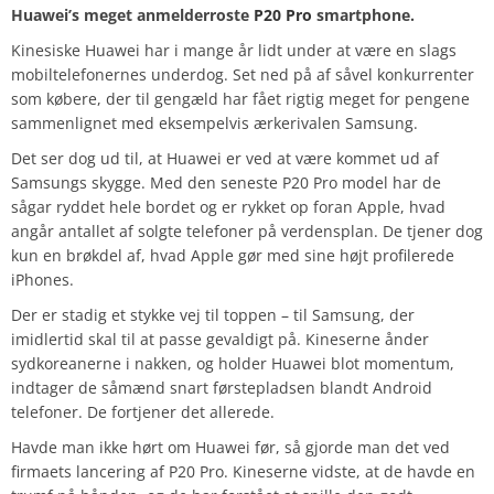
Huawei’s meget anmelderroste
P20 Pro
smartphone.
Kinesiske Huawei har i mange år lidt under at være en slags
mobiltelefonernes underdog. Set ned på af såvel konkurrenter
som købere, der til gengæld har fået rigtig meget for pengene
sammenlignet med eksempelvis ærkerivalen Samsung.
Det ser dog ud til, at Huawei er ved at være kommet ud af
Samsungs skygge. Med den seneste P20 Pro model har de
sågar ryddet hele bordet og er rykket op foran Apple, hvad
angår antallet af solgte telefoner på verdensplan. De tjener dog
kun en brøkdel af, hvad Apple gør med sine højt profilerede
iPhones.
Der er stadig et stykke vej til toppen – til Samsung, der
imidlertid skal til at passe gevaldigt på. Kineserne ånder
sydkoreanerne i nakken, og holder Huawei blot momentum,
indtager de såmænd snart førstepladsen blandt Android
telefoner. De fortjener det allerede.
Havde man ikke hørt om Huawei før, så gjorde man det ved
firmaets lancering af P20 Pro. Kineserne vidste, at de havde en