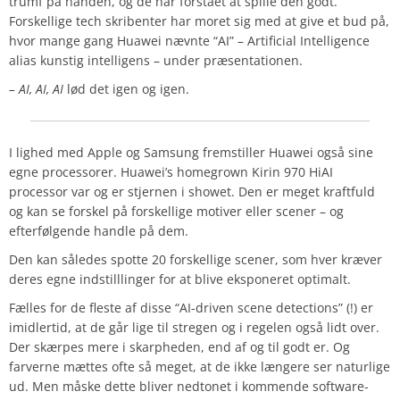
trumf på hånden, og de har forstået at spille den godt.
Forskellige tech skribenter har moret sig med at give et bud på,
hvor mange gang Huawei nævnte “AI” – Artificial Intelligence
alias kunstig intelligens – under præsentationen.
– AI, AI, AI
lød det igen og igen.
I lighed med Apple og Samsung fremstiller Huawei også sine
egne processorer. Huawei’s homegrown Kirin 970 HiAI
processor var og er stjernen i showet. Den er meget kraftfuld
og kan se forskel på forskellige motiver eller scener – og
efterfølgende handle på dem.
Den kan således spotte 20 forskellige scener, som hver kræver
deres egne indstilllinger for at blive eksponeret optimalt.
Fælles for de fleste af disse “AI-driven scene detections” (!) er
imidlertid, at de går lige til stregen og i regelen også lidt over.
Der skærpes mere i skarpheden, end af og til godt er. Og
farverne mættes ofte så meget, at de ikke længere ser naturlige
ud. Men måske dette bliver nedtonet i kommende software-