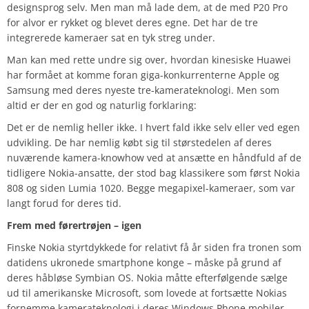
designsprog selv. Men man må lade dem, at de med P20 Pro
for alvor er rykket og blevet deres egne. Det har de tre
integrerede kameraer sat en tyk streg under.
Man kan med rette undre sig over, hvordan kinesiske Huawei
har formået at komme foran giga-konkurrenterne Apple og
Samsung med deres nyeste tre-kamerateknologi. Men som
altid er der en god og naturlig forklaring:
Det er de nemlig heller ikke. I hvert fald ikke selv eller ved egen
udvikling. De har nemlig købt sig til størstedelen af deres
nuværende kamera-knowhow ved at ansætte en håndfuld af de
tidligere Nokia-ansatte, der stod bag klassikere som først Nokia
808 og siden Lumia 1020. Begge megapixel-kameraer, som var
langt forud for deres tid.
Frem med førertrøjen – igen
Finske Nokia styrtdykkede for relativt få år siden fra tronen som
datidens ukronede smartphone konge – måske på grund af
deres håbløse Symbian OS. Nokia måtte efterfølgende sælge
ud til amerikanske Microsoft, som lovede at fortsætte Nokias
fornemme kamerateknologi i deres Windows Phone mobiler.