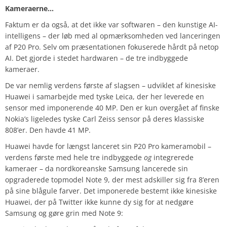
Kameraerne…
Faktum er da også, at det ikke var softwaren – den kunstige AI-
intelligens – der løb med al opmærksomheden ved lanceringen
af P20 Pro. Selv om præsentationen fokuserede hårdt på netop
AI. Det gjorde i stedet hardwaren – de tre indbyggede
kameraer.
De var nemlig verdens første af slagsen – udviklet af kinesiske
Huawei i samarbejde med tyske Leica, der her leverede en
sensor med imponerende 40 MP. Den er kun overgået af finske
Nokia’s ligeledes tyske Carl Zeiss sensor på deres klassiske
808’er. Den havde 41 MP.
Huawei havde for længst lanceret sin P20 Pro kameramobil –
verdens første med hele tre indbyggede
og
integrerede
kameraer – da nordkoreanske Samsung lancerede sin
opgraderede topmodel Note 9, der mest adskiller sig fra 8’eren
på sine blågule farver. Det imponerede bestemt ikke kinesiske
Huawei, der på Twitter ikke kunne dy sig for at nedgøre
Samsung og gøre grin med Note 9: