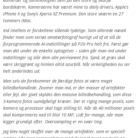
kameraer og sammenlignet dem på den store og skarpe
bordskærm. Kameraerne har været mine to daily drivers, Apple’s
iPhone X og Sony’s Xperia XZ Premium. Den store skærm en 27
tommers iMac.
Ind imellem er forskellene slående tydelige. Som allerede nævnt
finder man som seriøs amatørfotograf hurtigt ud af at slå de
forprogrammerede AI-indstilllinger på P20 Pro helt fra. Først gør
man det under de enkelte optagelser – siden går man ind under
Indstillinger og slår dem alle permanent fra. Synd, at græs skal
være skriggrønt og himlen altid azurblå. Når virkeligheden nu ser
helt anderledes ud.
Men selv da forekommer de færdige fotos at være meget
billedbehandlede. Zoomer man ind, er der masser af artefakter
eller fejl, der givet skyldes den massive billedbehandling, som disse
3-kamera fotos uundgåeligt kræver. Der er rigtig mange pixels, som
kamera og processor skal tage stilling til. Når de 40 millioner pixels
skal komprimeres ned til blot 10 MP. Lidt for mange, når man
kigger grundigt efter. Oversampling er en svær ting.
Jeg blev noget skuffet over de mange artefakter, som er specielt