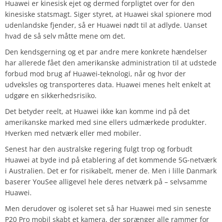
Huawei er kinesisk ejet og dermed forpligtet over for den
kinesiske statsmagt. Siger styret, at Huawei skal spionere mod
udenlandske fjender, så er Huawei nødt til at adlyde. Uanset
hvad de så selv måtte mene om det.
Den kendsgerning og et par andre mere konkrete hændelser
har allerede fået den amerikanske administration til at udstede
forbud mod brug af Huawei-teknologi, når og hvor der
udveksles og transporteres data. Huawei menes helt enkelt at
udgøre en sikkerhedsrisiko.
Det betyder reelt, at Huawei ikke kan komme ind på det
amerikanske marked med sine ellers udmærkede produkter.
Hverken med netværk eller med mobiler.
Senest har den australske regering fulgt trop og forbudt
Huawei at byde ind på etablering af det kommende 5G-netværk
i Australien. Det er for risikabelt, mener de. Men i lille Danmark
baserer YouSee alligevel hele deres netværk på – selvsamme
Huawei.
Men derudover og isoleret set så har Huawei med sin seneste
P20 Pro mobil skabt et kamera, der sprænger alle rammer for