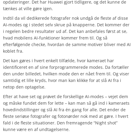
opdateringer. Det har Huawei gjort tidligere, og det kunne de
tænkes at ville gøre igen.
Indtil da vil dedikerede fotografer nok undgå de fleste af disse
AI-modes og i stedet selv skrue på knapperne. Det kommer der
i regelen bedre resultater ud af. Det kan anbefales først at se,
hvad mobilens AI-funktioner kommer frem til. Og så
efterfølgende checke, hvordan de samme motiver bliver med AI
koblet fra.
Det kan gøres i hvert enkelt tilfælde, hvor kameraet har
identificeret en af sine forprogrammerede modes. Da fortæller
den under billedet, hvilken mode den er nået frem til. Og viser
samtidig et lille kryds, hvor man kan klikke for at slå AI fra i
netop den optagelse.
Efter at have set og prøvet de forskellige AI-modes – vejet dem
og måske fundet dem for lette – kan man så gå ind i kameraets
hovedindstillinger og slå AI fra én gang for alle. Det ender de
fleste seriøse fotografer og fotonørder nok med at gøre. I hvert
fald i de fleste situationer. Den fremragende “Night shot”
kunne være en af undtagelserne.