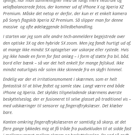
synlige, når man sammenligner med de langt mere neutrale og
velafbalancerede fotos, der kommer ud af iPhone X og Xperia XZ
Premium. Måske det netop er derfor, der kun er et enkelt kamera
på Sony’s flagskib Xperia XZ Premium. Så slipper man for denne
massive og ofte ødelæggende billedbehandling.
I starten var jeg som alle andre tech-anmeldere begejstrede over
den optiske 3X og den hybride 5X zoom. Men jeg fandt hurtigt ud af,
at mange ikke mindst 5X optagelser var uskarpe eller rystede. Hvis
jeg ikke havde en form for fast anlæg – i form af støtte fra bil, båd,
bord eller bænk – så var det helt enkelt for mange fejlskud. Ikke
mindst naturligvis når solen ikke skinnede fra en skyfri himmel.
Endelig var der et irritationsmoment i skærmen, som er helt
fantastisk til at blive fedtet og samle støv. Langt værre end både
iPhone og Xperia. Det skyldes tilsyneladende skærmens øverste
beskyttelseslag, der er fusioneret til selve glasset på traditionel vis –
med udskæringer til sensorer og fingeraftrykslæser. Det klæber
bare.
Kanten omkring fingeraftrykslæseren er samtidig så skarp, at det
flere gange lykkedes mig at få tråde fra pudsekluden til at sidde fast