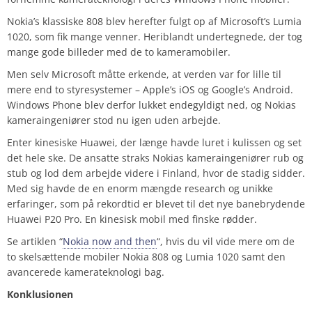
Nokia’s klassiske 808 blev herefter fulgt op af Microsoft’s Lumia
1020, som fik mange venner. Heriblandt undertegnede, der tog
mange gode billeder med de to kameramobiler.
Men selv Microsoft måtte erkende, at verden var for lille til
mere end to styresystemer – Apple’s iOS og Google’s Android.
Windows Phone blev derfor lukket endegyldigt ned, og Nokias
kameraingeniører stod nu igen uden arbejde.
Enter kinesiske Huawei, der længe havde luret i kulissen og set
det hele ske. De ansatte straks Nokias kameraingeniører rub og
stub og lod dem arbejde videre i Finland, hvor de stadig sidder.
Med sig havde de en enorm mængde research og unikke
erfaringer, som på rekordtid er blevet til det nye banebrydende
Huawei P20 Pro. En kinesisk mobil med finske rødder.
Se artiklen “
Nokia now and then
“, hvis du vil vide mere om de
to skelsættende mobiler Nokia 808 og Lumia 1020 samt den
avancerede kamerateknologi bag.
Konklusionen