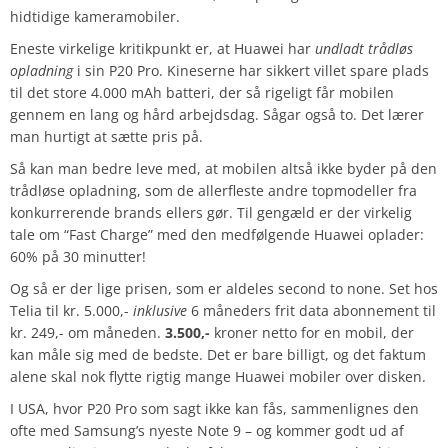
hidtidige kameramobiler.
Eneste virkelige kritikpunkt er, at Huawei har
undladt trådløs
opladning
i sin P20 Pro. Kineserne har sikkert villet spare plads
til det store 4.000 mAh batteri, der så rigeligt får mobilen
gennem en lang og hård arbejdsdag. Sågar også to. Det lærer
man hurtigt at sætte pris på.
Så kan man bedre leve med, at mobilen altså ikke byder på den
trådløse opladning, som de allerfleste andre topmodeller fra
konkurrerende brands ellers gør. Til gengæld er der virkelig
tale om “Fast Charge” med den medfølgende Huawei oplader:
60% på 30 minutter!
Og så er der lige prisen, som er aldeles second to none. Set hos
Telia til kr. 5.000,-
inklusive
6 måneders frit data abonnement til
kr. 249,- om måneden.
3.500,-
kroner netto for en mobil, der
kan måle sig med de bedste. Det er bare billigt, og det faktum
alene skal nok flytte rigtig mange Huawei mobiler over disken.
I USA, hvor P20 Pro som sagt ikke kan fås, sammenlignes den
ofte med Samsung’s nyeste Note 9 – og kommer godt ud af