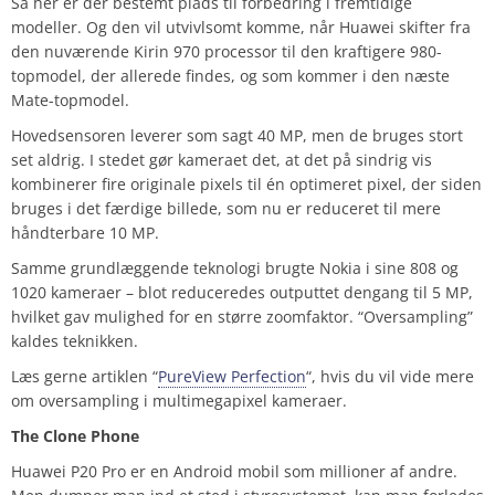
Så her er der bestemt plads til forbedring i fremtidige
modeller. Og den vil utvivlsomt komme, når Huawei skifter fra
den nuværende Kirin 970 processor til den kraftigere 980-
topmodel, der allerede findes, og som kommer i den næste
Mate-topmodel.
Hovedsensoren leverer som sagt 40 MP, men de bruges stort
set aldrig. I stedet gør kameraet det, at det på sindrig vis
kombinerer fire originale pixels til én optimeret pixel, der siden
bruges i det færdige billede, som nu er reduceret til mere
håndterbare 10 MP.
Samme grundlæggende teknologi brugte Nokia i sine 808 og
1020 kameraer – blot reduceredes outputtet dengang til 5 MP,
hvilket gav mulighed for en større zoomfaktor. “Oversampling”
kaldes teknikken.
Læs gerne artiklen “
PureView Perfection
“, hvis du vil vide mere
om oversampling i multimegapixel kameraer.
The Clone Phone
Huawei P20 Pro er en Android mobil som millioner af andre.