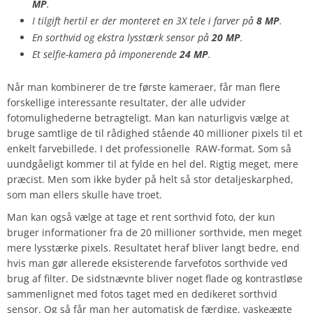
MP
.
I tilgift hertil er der monteret en 3X tele i farver på
8 MP
.
En sorthvid og ekstra lysstærk sensor på
20 MP
.
Et selfie-kamera på imponerende
24 MP
.
Når man kombinerer de tre første kameraer, får man flere
forskellige interessante resultater, der alle udvider
fotomulighederne betragteligt. Man kan naturligvis vælge at
bruge samtlige de til rådighed stående 40 millioner pixels til et
enkelt farvebillede. I det professionelle RAW-format. Som så
uundgåeligt kommer til at fylde en hel del. Rigtig meget, mere
præcist. Men som ikke byder på helt så stor detaljeskarphed,
som man ellers skulle have troet.
Man kan også vælge at tage et rent sorthvid foto, der kun
bruger informationer fra de 20 millioner sorthvide, men meget
mere lysstærke pixels. Resultatet heraf bliver langt bedre, end
hvis man gør allerede eksisterende farvefotos sorthvide ved
brug af filter. De sidstnævnte bliver noget flade og kontrastløse
sammenlignet med fotos taget med en dedikeret sorthvid
sensor. Og så får man her automatisk de færdige, vaskeægte