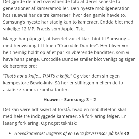
Det gjorde de med ovenstående foto af deres seneste to
generationer af kameramobiler. Den nyeste mobilgeneration
hos Huawei har da tre kameraer, hvor den gamle havde to.
Samsung’s nyeste har stadig kun to kameraer. Endda blot med
ynkelige 12 MP. Præcis som Apple. Tsk..
Mange har påpeget, at tweetet var et klart hint til Samsung –
med henvisning til filmen “Crocodile Dundee”. Her bliver vor
helt nemlig holdt op af et par knivbærende banditter, som vil
have hans penge. Crocodile Dundee smiler blot venligt og siger
de berømte ord:
“
That’s not a knife… THAT’s a knife.
” Og viser dem sin egen
kæmpestore Bowie-kniv. Så her er stillingen mellem de to
asiatiske kamera-kombattanter:
Huawei – Samsung: 3 – 2
Det kan være lidt svært at forstå, hvad en mobiltelefon skal
med hele tre indbyggede kameraer. Så forklaring følger. En
laaang forklaring. Og noget teknisk:
Hovedkameraet udgøres af en Leica farvesensor på hele
40