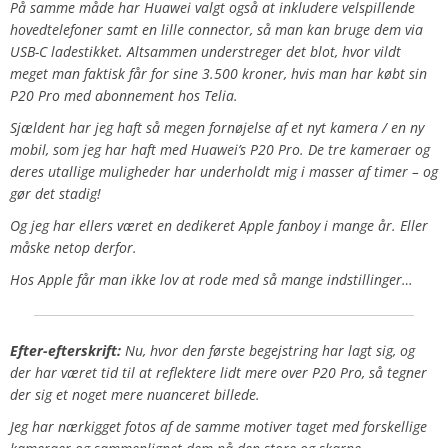
På samme måde har Huawei valgt også at inkludere velspillende
hovedtelefoner samt en lille connector, så man kan bruge dem via
USB-C ladestikket. Altsammen understreger det blot, hvor vildt
meget man faktisk får for sine 3.500 kroner, hvis man har købt sin
P20 Pro med abonnement hos Telia.
Sjældent har jeg haft så megen fornøjelse af et nyt kamera / en ny
mobil, som jeg har haft med Huawei’s P20 Pro. De tre kameraer og
deres utallige muligheder har underholdt mig i masser af timer – og
gør det stadig!
Og jeg har ellers været en dedikeret Apple fanboy i mange år. Eller
måske netop derfor.
Hos Apple får man ikke lov at rode med så mange indstillinger…
Efter-efterskrift:
Nu, hvor den første begejstring har lagt sig, og
der har været tid til at reflektere lidt mere over P20 Pro, så tegner
der sig et noget mere nuanceret billede.
Jeg har nærkigget fotos af de samme motiver taget med forskellige