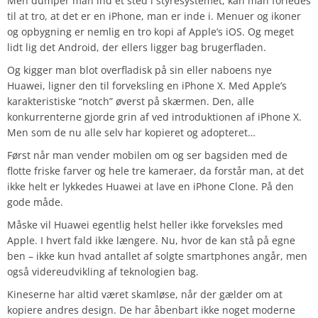
Men dumper man ind et sted i styresystemet, kan man forledes
til at tro, at det er en iPhone, man er inde i. Menuer og ikoner
og opbygning er nemlig en tro kopi af Apple’s iOS. Og meget
lidt lig det Android, der ellers ligger bag brugerfladen.
Og kigger man blot overfladisk på sin eller naboens nye
Huawei, ligner den til forveksling en iPhone X. Med Apple’s
karakteristiske “notch” øverst på skærmen. Den, alle
konkurrenterne gjorde grin af ved introduktionen af iPhone X.
Men som de nu alle selv har kopieret og adopteret…
Først når man vender mobilen om og ser bagsiden med de
flotte friske farver og hele tre kameraer, da forstår man, at det
ikke helt er lykkedes Huawei at lave en iPhone Clone. På den
gode måde.
Måske vil Huawei egentlig helst heller ikke forveksles med
Apple. I hvert fald ikke længere. Nu, hvor de kan stå på egne
ben – ikke kun hvad antallet af solgte smartphones angår, men
også videreudvikling af teknologien bag.
Kineserne har altid været skamløse, når der gælder om at
kopiere andres design. De har åbenbart ikke noget moderne