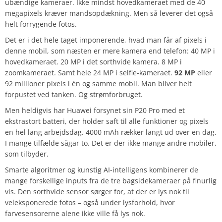
ubændige kameraer. Ikke mindst hovedkameraet med de 40
megapixels kræver mandsopdækning. Men så leverer det også
helt forrygende fotos.
Det er i det hele taget imponerende, hvad man får af pixels i
denne mobil, som næsten er mere kamera end telefon: 40 MP i
hovedkameraet. 20 MP i det sorthvide kamera. 8 MP i
zoomkameraet. Samt hele 24 MP i selfie-kameraet.
92 MP
eller
92 millioner pixels i én og samme mobil. Man bliver helt
forpustet ved tanken. Og strømforbruget.
Men heldigvis har Huawei forsynet sin P20 Pro med et
ekstrastort batteri, der holder saft til alle funktioner og pixels
en hel lang arbejdsdag. 4000 mAh rækker langt ud over en dag.
I mange tilfælde sågar to. Det er der ikke mange andre mobiler.
som tilbyder.
Smarte algoritmer og kunstig AI-intelligens kombinerer de
mange forskellige inputs fra de tre bagsidekameraer på finurlig
vis. Den sorthvide sensor sørger for, at der er lys nok til
veleksponerede fotos – også under lysforhold, hvor
farvesensorerne alene ikke ville få lys nok.