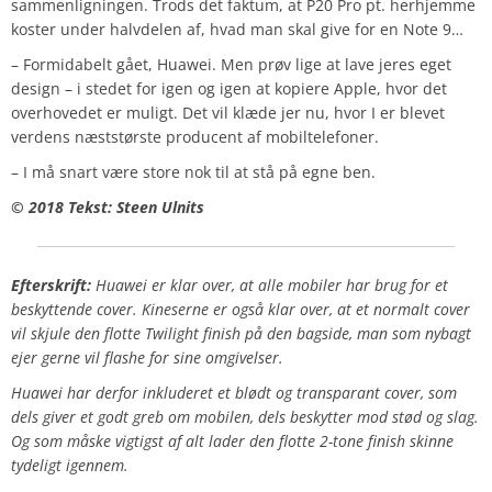
sammenligningen. Trods det faktum, at P20 Pro pt. herhjemme
koster under halvdelen af, hvad man skal give for en Note 9…
– Formidabelt gået, Huawei. Men prøv lige at lave jeres eget
design – i stedet for igen og igen at kopiere Apple, hvor det
overhovedet er muligt. Det vil klæde jer nu, hvor I er blevet
verdens næststørste producent af mobiltelefoner.
– I må snart være store nok til at stå på egne ben.
© 2018 Tekst: Steen Ulnits
Efterskrift:
Huawei er klar over, at alle mobiler har brug for et
beskyttende cover. Kineserne er også klar over, at et normalt cover
vil skjule den flotte Twilight finish på den bagside, man som nybagt
ejer gerne vil flashe for sine omgivelser.
Huawei har derfor inkluderet et blødt og transparant cover, som
dels giver et godt greb om mobilen, dels beskytter mod stød og slag.
Og som måske vigtigst af alt lader den flotte 2-tone finish skinne
tydeligt igennem.