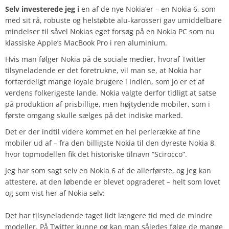
Selv investerede jeg i
en af de nye Nokia’er – en Nokia 6, som
med sit rå, robuste og helstøbte alu-karosseri gav umiddelbare
mindelser til såvel Nokias eget forsøg på en Nokia PC som nu
klassiske Apple’s MacBook Pro i ren aluminium.
Hvis man følger Nokia på de sociale medier, hvoraf Twitter
tilsyneladende er det foretrukne, vil man se, at Nokia har
forfærdeligt mange loyale brugere i Indien, som jo er et af
verdens folkerigeste lande. Nokia valgte derfor tidligt at satse
på produktion af prisbillige, men højtydende mobiler, som i
første omgang skulle sælges på det indiske marked.
Det er der indtil videre kommet en hel perlerække af fine
mobiler ud af – fra den billigste Nokia til den dyreste Nokia 8,
hvor topmodellen fik det historiske tilnavn “Scirocco”.
Jeg har som sagt selv en Nokia 6 af de allerførste, og jeg kan
attestere, at den løbende er blevet opgraderet – helt som lovet
og som vist her af Nokia selv:
Det har tilsyneladende taget lidt længere tid med de mindre
modeller. På Twitter kunne og kan man således følge de mange