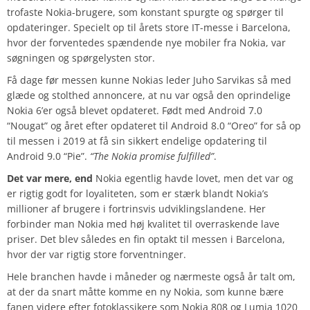
trofaste Nokia-brugere, som konstant spurgte og spørger til
opdateringer. Specielt op til årets store IT-messe i Barcelona,
hvor der forventedes spændende nye mobiler fra Nokia, var
søgningen og spørgelysten stor.
Få dage før messen kunne Nokias leder Juho Sarvikas så med
glæde og stolthed annoncere, at nu var også den oprindelige
Nokia 6’er også blevet opdateret. Født med Android 7.0
“Nougat” og året efter opdateret til Android 8.0 “Oreo” for så op
til messen i 2019 at få sin sikkert endelige opdatering til
Android 9.0 “Pie”.
“The Nokia promise fulfilled”
.
Det var mere, end
Nokia egentlig havde lovet, men det var og
er rigtig godt for loyaliteten, som er stærk blandt Nokia’s
millioner af brugere i fortrinsvis udviklingslandene. Her
forbinder man Nokia med høj kvalitet til overraskende lave
priser. Det blev således en fin optakt til messen i Barcelona,
hvor der var rigtig store forventninger.
Hele branchen havde i måneder og nærmeste også år talt om,
at der da snart måtte komme en ny Nokia, som kunne bære
fanen videre efter fotoklassikere som Nokia 808 og Lumia 1020