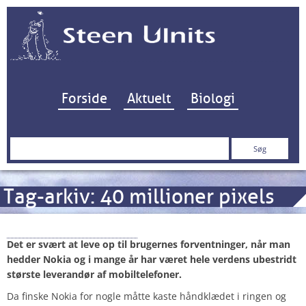
Hop til indhold
Forside
Aktuelt
Biologi
Søg
efter:
Tag-arkiv:
40 millioner pixels
The Nokia promise…
Det er svært at leve op til brugernes forventninger, når man
hedder Nokia og i mange år har været hele verdens ubestridt
største leverandør af mobiltelefoner.
Da finske Nokia for nogle måtte kaste håndklædet i ringen og