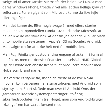
sælge ud til amerikanske Microsoft, der holdt Iive i Nokia med
deres Windows Phone, troede vi vel alle, at den hellige grav var
velforvaret. For en gigant som Microsoft kunne da ikke fejle
eller tage fejl?
Men det kunne de. Efter nogle svage år med ellers stærke
mobiler som topmodellen Lumia 1020, erkendte Microsoft, at
heller ikke de var store nok. At der tilsyneladende kun var plads
til to mobile styresystemer – Apple’s iOS og Google’s Android.
Man valgte derfor at lukke helt ned for mobilsiden.
Men Fugl Føniks genopstod endnu engang af asken – i form af
det finske, men nu kinesisk finansierede selskab HMD Global
Oy, der købte den eneste licens til at producere mobiler med
Nokia som brand name.
Det varede et stykke tid, inden de første af de nye Nokia
mobiler kom på banen – alle smartphones med Android som
styresystem. Snart skiftede man over til Android One, der
garanterer løbende systemopdateringer i to år og
sikkerhedsopdateringer i tre. Noget, man som Android-bruger
ikke ligefrem har været forvænt med.