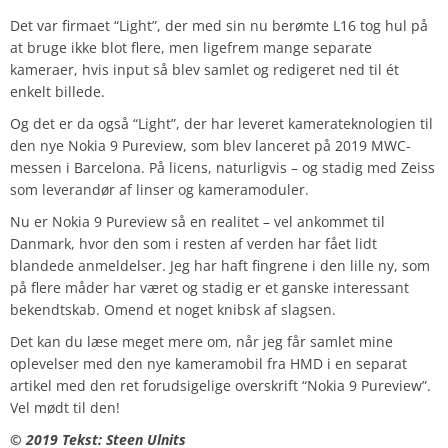
Det var firmaet “Light”, der med sin nu berømte L16 tog hul på
at bruge ikke blot flere, men ligefrem mange separate
kameraer, hvis input så blev samlet og redigeret ned til ét
enkelt billede.
Og det er da også “Light”, der har leveret kamerateknologien til
den nye Nokia 9 Pureview, som blev lanceret på 2019 MWC-
messen i Barcelona. På licens, naturligvis – og stadig med Zeiss
som leverandør af linser og kameramoduler.
Nu er Nokia 9 Pureview så en realitet – vel ankommet til
Danmark, hvor den som i resten af verden har fået lidt
blandede anmeldelser. Jeg har haft fingrene i den lille ny, som
på flere måder har været og stadig er et ganske interessant
bekendtskab. Omend et noget knibsk af slagsen.
Det kan du læse meget mere om, når jeg får samlet mine
oplevelser med den nye kameramobil fra HMD i en separat
artikel med den ret forudsigelige overskrift “Nokia 9 Pureview”.
Vel mødt til den!
© 2019 Tekst: Steen Ulnits