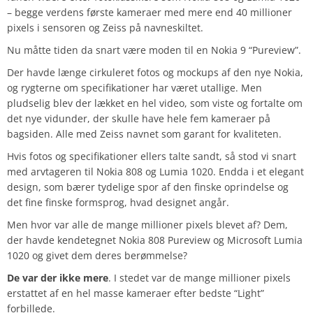
– begge verdens første kameraer med mere end 40 millioner
pixels i sensoren og Zeiss på navneskiltet.
Nu måtte tiden da snart være moden til en Nokia 9 “Pureview”.
Der havde længe cirkuleret fotos og mockups af den nye Nokia,
og rygterne om specifikationer har været utallige. Men
pludselig blev der lækket en hel video, som viste og fortalte om
det nye vidunder, der skulle have hele fem kameraer på
bagsiden. Alle med Zeiss navnet som garant for kvaliteten.
Hvis fotos og specifikationer ellers talte sandt, så stod vi snart
med arvtageren til Nokia 808 og Lumia 1020. Endda i et elegant
design, som bærer tydelige spor af den finske oprindelse og
det fine finske formsprog, hvad designet angår.
Men hvor var alle de mange millioner pixels blevet af? Dem,
der havde kendetegnet Nokia 808 Pureview og Microsoft Lumia
1020 og givet dem deres berømmelse?
De var der ikke mere
. I stedet var de mange millioner pixels
erstattet af en hel masse kameraer efter bedste “Light”
forbillede.