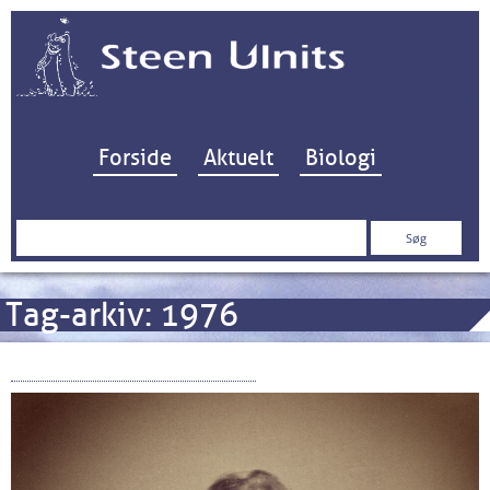
Hop til indhold
Forside
Aktuelt
Biologi
Søg
efter:
Tag-arkiv:
1976
Retropix: De første 25 år