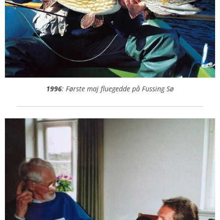
1996
: Første maj fluegedde på Fussing Sø