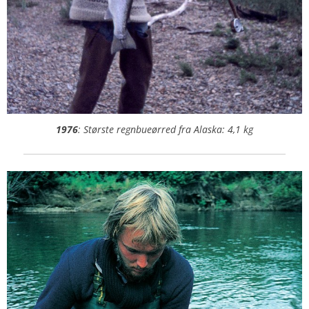
1976
: Største regnbueørred fra Alaska: 4,1 kg