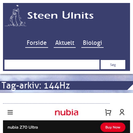
Hop til indhold
Forside
Aktuelt
Biologi
Søg
efter:
Tag-arkiv:
144Hz
Nubia Z70 “Starry Night” limited edition