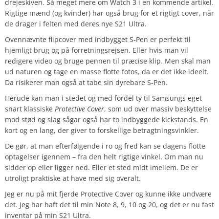
drejeskiven. Så meget mere om Watch 3 i en kommende artikel.
Rigtige mænd (og kvinder) har også brug for et rigtigt cover, når
de drager i felten med deres nye S21 Ultra.
Ovennævnte flipcover med indbygget S-Pen er perfekt til
hjemligt brug og på forretningsrejsen. Eller hvis man vil
redigere video og bruge pennen til præcise klip. Men skal man
ud naturen og tage en masse flotte fotos, da er det ikke ideelt.
Da risikerer man også at tabe sin dyrebare S-Pen.
Herude kan man i stedet og med fordel ty til Samsungs eget
snart klassiske
Protective Cover
, som ud over massiv beskyttelse
mod stød og slag sågar også har to indbyggede kickstands. En
kort og en lang, der giver to forskellige betragtningsvinkler.
De gør, at man efterfølgende i ro og fred kan se dagens flotte
optagelser igennem – fra den helt rigtige vinkel. Om man nu
sidder op eller ligger ned. Eller et sted midt imellem. De er
utroligt praktiske at have med sig overalt.
Jeg er nu på mit fjerde Protective Cover og kunne ikke undvære
det. Jeg har haft det til min Note 8, 9, 10 og 20, og det er nu fast
inventar på min S21 Ultra.