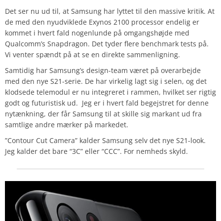
Det ser nu ud til, at Samsung har lyttet til den massive kritik. At
de med den nyudviklede Exynos 2100 processor endelig er
kommet i hvert fald nogenlunde på omgangshøjde med
Qualcomm’s Snapdragon. Det tyder flere benchmark tests på.
Vi venter spændt på at se en direkte sammenligning.
Samtidig har Samsung’s design-team været på overarbejde
med den nye S21-serie. De har virkelig lagt sig i selen, og det
klodsede telemodul er nu integreret i rammen, hvilket ser rigtig
godt og futuristisk ud. Jeg er i hvert fald begejstret for denne
nytænkning, der får Samsung til at skille sig markant ud fra
samtlige andre mærker på markedet.
”Contour Cut Camera” kalder Samsung selv det nye S21-look.
Jeg kalder det bare “3C” eller “CCC”. For nemheds skyld.