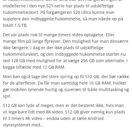
modellerne i den nye S21-serie har plads til udskiftelige
hukommelseskort. På forgængeren S20 Ultra kunne man
supplere den indbyggede hukommelse, så man nåede op på
totalt 1,5 TB.
Det var plads nok til mange timers video-optagelse. Eller
mange film på lange flyrejser. Den mulighed har man desværre
ikke længere. I dag er der ikke plads til udskiftelige
hukommelseskort, og den indbyggede hukommelse starter nu
ved 128 GB med mulighed for at vælge 256 GB som alternativ. I
begge tilfælde med 12 GB RAM.
Man kan også tage det store spring op til 512 GB, der bør række
for de allerfleste. Da får man samtidig hele 16 GB RAM, hvilket
gør mobilen lynende hurtig og suveræn til både multitasking og
spil.
512 GB kan lyde af meget, men er det bestemt ikke, hvis man
vil lege bare lidt med 8K video. 512 GB giver nemlig kun plads
til 3 timers 8K video – endda uden at tælle Android
styresystemet med…