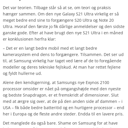
Det var teorien. Tilbage står så at se, om teori og praksis
hænger sammen. Om den nye Galaxy S21 Ultra virkelig er så
meget bedre end sine to forgængere S20 Ultra og Note 20
Ultra. Hvoraf den første jo fik dårlige anmeldelser og den sidste
ganske gode. Efter at have brugt den nye S21 Ultra i en måned
er konklusionen herfra klar:
– Det er en langt bedre mobil med et langt bedre
kamerasystem end dens to forgængere. Tilsammen. Det ser ud
til, at Samsung virkelig har taget ved lære af de to foregående
modeller og deres tekniske fejlskud. At man har rettet fejlene
og fyldt hullerne ud.
Alene den kendsgerning, at Samsungs nye Exynos 2100
processor omsider er nået på omgangshøjde med den nyeste
og bedste Snapdragon, er et fremskridt af dimensioner. Slut
med at ærgre sig over, at de på den anden side af dammen – i
USA – fik både bedre batteritid og en hurtigere processor – end
her i Europa og de fleste andre steder. Endda til en lavere pris.
Det manglede da også bare. Shame on Samsung for at have