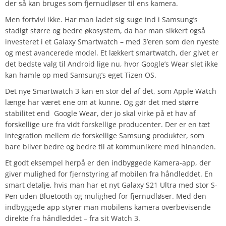
der så kan bruges som fjernudløser til ens kamera.
Men fortvivl ikke. Har man ladet sig suge ind i Samsung’s
stadigt større og bedre økosystem, da har man sikkert også
investeret i et Galaxy Smartwatch – med 3’eren som den nyeste
og mest avancerede model. Et lækkert smartwatch, der givet er
det bedste valg til Android lige nu, hvor Google’s Wear slet ikke
kan hamle op med Samsung’s eget Tizen OS.
Det nye Smartwatch 3 kan en stor del af det, som Apple Watch
længe har været ene om at kunne. Og gør det med større
stabilitet end Google Wear, der jo skal virke på et hav af
forskellige ure fra vidt forskellige producenter. Der er en tæt
integration mellem de forskellige Samsung produkter, som
bare bliver bedre og bedre til at kommunikere med hinanden.
Et godt eksempel herpå er den indbyggede Kamera-app, der
giver mulighed for fjernstyring af mobilen fra håndleddet. En
smart detalje, hvis man har et nyt Galaxy S21 Ultra med stor S-
Pen uden Bluetooth og mulighed for fjernudløser. Med den
indbyggede app styrer man mobilens kamera overbevisende
direkte fra håndleddet – fra sit Watch 3.