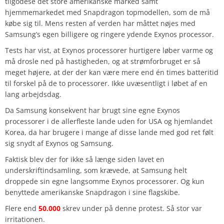
tilgodese det store amerikanske marked samt
hjemmemarkedet med Snapdragon topmodellen, som de må
købe sig til. Mens resten af verden har måttet nøjes med
Samsung’s egen billigere og ringere ydende Exynos processor.
Tests har vist, at Exynos processorer hurtigere løber varme og
må drosle ned på hastigheden, og at strømforbruget er så
meget højere, at der der kan være mere end én times batteritid
til forskel på de to processorer. Ikke uvæsentligt i løbet af en
lang arbejdsdag.
Da Samsung konsekvent har brugt sine egne Exynos
processorer i de allerfleste lande uden for USA og hjemlandet
Korea, da har brugere i mange af disse lande med god ret følt
sig snydt af Exynos og Samsung.
Faktisk blev der for ikke så længe siden lavet en
underskriftindsamling, som krævede, at Samsung helt
droppede sin egne langsomme Exynos processorer. Og kun
benyttede amerikanske Snapdragon i sine flagskibe.
Flere end
50.000
skrev under på denne protest. Så stor var
irritationen.