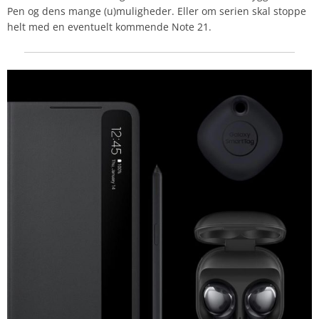
Pen og dens mange (u)muligheder. Eller om serien skal stoppe
helt med en eventuelt kommende Note 21.