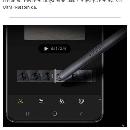
Problemet med den langsomme lukker er løst på den nye S21
Ultra. Næsten da.