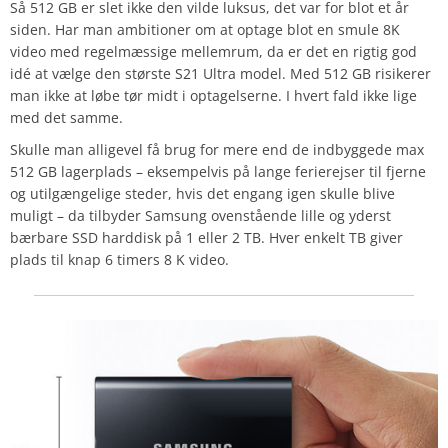
Så 512 GB er slet ikke den vilde luksus, det var for blot et år
siden. Har man ambitioner om at optage blot en smule 8K
video med regelmæssige mellemrum, da er det en rigtig god
idé at vælge den største S21 Ultra model. Med 512 GB risikerer
man ikke at løbe tør midt i optagelserne. I hvert fald ikke lige
med det samme.
Skulle man alligevel få brug for mere end de indbyggede max
512 GB lagerplads – eksempelvis på lange ferierejser til fjerne
og utilgængelige steder, hvis det engang igen skulle blive
muligt – da tilbyder Samsung ovenstående lille og yderst
bærbare SSD harddisk på 1 eller 2 TB. Hver enkelt TB giver
plads til knap 6 timers 8 K video.