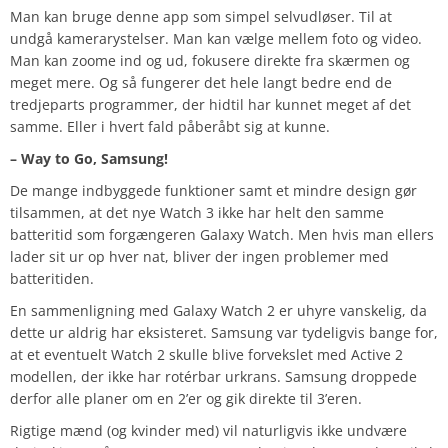
Man kan bruge denne app som simpel selvudløser. Til at
undgå kamerarystelser. Man kan vælge mellem foto og video.
Man kan zoome ind og ud, fokusere direkte fra skærmen og
meget mere. Og så fungerer det hele langt bedre end de
tredjeparts programmer, der hidtil har kunnet meget af det
samme. Eller i hvert fald påberåbt sig at kunne.
– Way to Go, Samsung!
De mange indbyggede funktioner samt et mindre design gør
tilsammen, at det nye Watch 3 ikke har helt den samme
batteritid som forgængeren Galaxy Watch. Men hvis man ellers
lader sit ur op hver nat, bliver der ingen problemer med
batteritiden.
En sammenligning med Galaxy Watch 2 er uhyre vanskelig, da
dette ur aldrig har eksisteret. Samsung var tydeligvis bange for,
at et eventuelt Watch 2 skulle blive forvekslet med Active 2
modellen, der ikke har rotérbar urkrans. Samsung droppede
derfor alle planer om en 2’er og gik direkte til 3’eren.
Rigtige mænd (og kvinder med) vil naturligvis ikke undvære