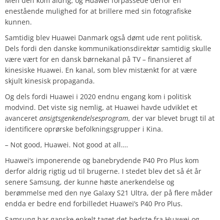
Men den kom aldrig, og Huawei forpassede derfor en
enestående mulighed for at brillere med sin fotografiske
kunnen.
Samtidig blev Huawei Danmark også dømt ude rent politisk.
Dels fordi den danske kommunikationsdirektør samtidig skulle
være vært for en dansk børnekanal på TV – finansieret af
kinesiske Huawei. En kanal, som blev mistænkt for at være
skjult kinesisk propaganda.
Og dels fordi Huawei i 2020 endnu engang kom i politisk
modvind. Det viste sig nemlig, at Huawei havde udviklet et
avanceret
ansigtsgenkendelsesprogram
, der var blevet brugt til at
identificere oprørske befolkningsgrupper i Kina.
– Not good, Huawei. Not good at all….
Huawei’s imponerende og banebrydende P40 Pro Plus kom
derfor aldrig rigtig ud til brugerne. I stedet blev det så ét år
senere Samsung, der kunne høste anerkendelse og
berømmelse med den nye Galaxy S21 Ultra, der på flere måder
endda er bedre end forbilledet Huawei’s P40 Pro Plus.
Samsung har ganske enkelt taget det bedste fra Huawei og