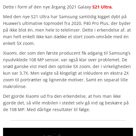
Dette i form af den nye årgang 2021 Galaxy
S21 Ultra
.
Med den nye S21 Ultra har Samsung samtidig kigget dybt på
Huawei’s ultimative topmodel fra 2020, P40 Pro Plus, der byder
på ikke blot én, men hele to telelinser. Dette i erkendelse af, at
man helt enkelt ikke kan dække et stort zoom-område med én
enkelt 5X zoom.
Xiaomi, der som den første producent fik adgang til Samsung’s
nyudviklede 108 MP sensor, var også klar over problemet. De
snød ganske vist med den optiske 5X zoom, der i virkeligheden
kun var 3,7X. Men valgte så klogeligt at inkludere en ekstra 2X
zoom til portrætter og lignende motiver. Samt en separat lille
makrolinse.
Det gjorde Xiaomi ud fra den erkendelse, at hvis man ikke
gjorde det, så ville mobilen i stedet selv gå ind og beskære på
de 108 MP. Med dårlige resultater til følge.