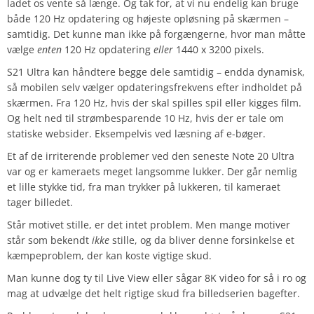
ladet os vente så længe. Og tak for, at vi nu endelig kan bruge
både 120 Hz opdatering og højeste opløsning på skærmen –
samtidig. Det kunne man ikke på forgængerne, hvor man måtte
vælge
enten
120 Hz opdatering
eller
1440 x 3200 pixels.
S21 Ultra kan håndtere begge dele samtidig – endda dynamisk,
så mobilen selv vælger opdateringsfrekvens efter indholdet på
skærmen. Fra 120 Hz, hvis der skal spilles spil eller kigges film.
Og helt ned til strømbesparende 10 Hz, hvis der er tale om
statiske websider. Eksempelvis ved læsning af e-bøger.
Et af de irriterende problemer ved den seneste Note 20 Ultra
var og er kameraets meget langsomme lukker. Der går nemlig
et lille stykke tid, fra man trykker på lukkeren, til kameraet
tager billedet.
Står motivet stille, er det intet problem. Men mange motiver
står som bekendt
ikke
stille, og da bliver denne forsinkelse et
kæmpeproblem, der kan koste vigtige skud.
Man kunne dog ty til Live View eller sågar 8K video for så i ro og
mag at udvælge det helt rigtige skud fra billedserien bagefter.