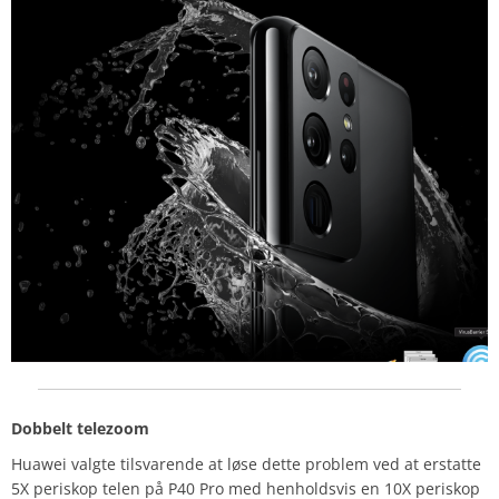
Dobbelt telezoom
Huawei valgte tilsvarende at løse dette problem ved at erstatte
5X periskop telen på P40 Pro med henholdsvis en 10X periskop