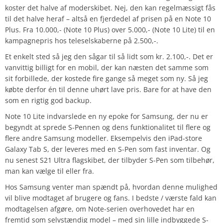
koster det halve af moderskibet. Nej, den kan regelmæssigt fås
til det halve heraf – altså en fjerdedel af prisen på en Note 10
Plus. Fra 10.000,- (Note 10 Plus) over 5.000,- (Note 10 Lite) til en
kampagnepris hos teleselskaberne på 2.500,-.
Et enkelt sted så jeg den sågar til så lidt som kr. 2.100,-. Det er
vanvittig billigt for en mobil, der kan næsten det samme som
sit forbillede, der kostede fire gange så meget som ny. Så jeg
købte derfor én til denne uhørt lave pris. Bare for at have den
som en rigtig god backup.
Note 10 Lite indvarslede en ny epoke for Samsung, der nu er
begyndt at sprede S-Pennen og dens funktionalitet til flere og
flere andre Samsung modeller. Eksempelvis den iPad-store
Galaxy Tab S, der leveres med en S-Pen som fast inventar. Og
nu senest S21 Ultra flagskibet, der tilbyder S-Pen som tilbehør,
man kan vælge til eller fra.
Hos Samsung venter man spændt på, hvordan denne mulighed
vil blive modtaget af brugere og fans. I bedste / værste fald kan
modtagelsen afgøre, om Note-serien overhovedet har en
fremtid som selvstændig model – med sin lille indbyggede S-