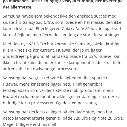
på markedet. Det er en rigtigt vellykket mobil, der leverer på
det allermeste.
Samsung havde som bekendt ikke den ønskede succes med
sidste års Galaxy
S20 Ultra
, som lovede en hel masse, den ikke
kunne levere på. Efterfølgeren Galaxy
Note 20
havde taget ved
lære af fejlene, men fjernede samtidig de store forventninger.
Med den nye
S21 Ultra
har koreanske Samsung skelet kraftigt
til sin kinesiske konkurrent, Huawei, der jo pt. ligger
underdrejet på grund af handelsblokade fra USA. Huawei kan
ikke få lov at købe de amerikanske komponenter, der skal til for
at fremstille de nødvendige processorer.
Samsung har valgt at udnytte lejligheden til at sparke til
Huawei, mens kineserne ligger ned. Til at generobre
førstepladsen som verdens største mobilproducent, mens
Huawei må kæmpe for at udvikle egne erstatninger for deres
hidtidige Kirin processorer. Og de kæmper stadig.
Samsung har derfor ikke ligget på den lade side, men har
netop lanceret efterfølgeren til både S20 Ultra og Note 20 Ultra.
Meget tidligere end normalt.