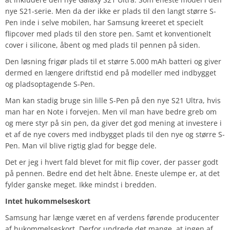
nye S21-serie. Men da der ikke er plads til den langt større S-
Pen inde i selve mobilen, har Samsung kreeret et specielt
flipcover med plads til den store pen. Samt et konventionelt
cover i silicone, å
bent og med plads til pennen på siden.
Den løsning frigør plads til et større 5.000 mAh batteri og giver
dermed en længere driftstid end på modeller med indbygget
og pladsoptagende S-Pen.
Man kan stadig bruge sin lille S-Pen på den nye S21 Ultra, hvis
man har en Note i forvejen. Men vil man have bedre greb om
og mere styr på sin pen, da giver det god mening at investere i
et af de nye covers med indbygget plads til den nye og større S-
Pen. Man vil blive rigtig glad for begge dele.
Det er jeg i hvert fald blevet for mit flip cover, der passer godt
på pennen. Bedre end det helt åbne. Eneste ulempe er, at det
fylder ganske meget. Ikke mindst i bredden.
Intet hukommelseskort
Samsung har længe været en af verdens førende producenter
af hukommelseskort. Derfor undrede det mange, at ingen af