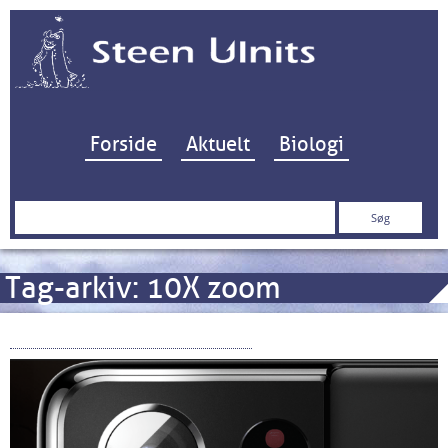
Hop til indhold
Forside
Aktuelt
Biologi
Søg
efter:
Tag-arkiv:
10X zoom
Samsung Galaxy S21 Ultra