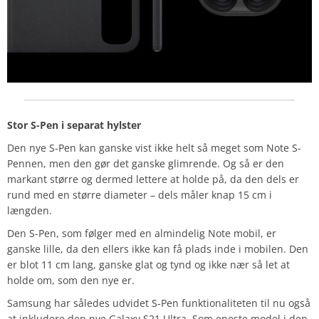
Stor S-Pen i separat hylster
Den nye S-Pen kan ganske vist ikke helt så meget som Note S-
Pennen, men den gør det ganske glimrende. Og så er den
markant større og dermed lettere at holde på, da den dels er
rund med en større diameter – dels måler knap 15 cm i
længden.
Den S-Pen, som følger med en almindelig Note mobil, er
ganske lille, da den ellers ikke kan få plads inde i mobilen. Den
er blot 11 cm lang, ganske glat og tynd og ikke nær så let at
holde om, som den nye er.
Samsung har således udvidet S-Pen funktionaliteten til nu også
at inkludere den nye Galaxy S21 Ultra. Som eneste model i den