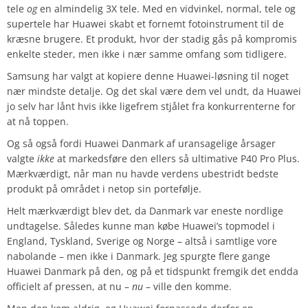
tele
og
en almindelig 3X tele. Med en vidvinkel, normal, tele og
supertele har Huawei skabt et fornemt fotoinstrument til de
kræsne brugere. Et produkt, hvor der stadig gås på kompromis
enkelte steder, men ikke i nær samme omfang som tidligere.
Samsung har valgt at kopiere denne Huawei-løsning til noget
nær mindste detalje. Og det skal være dem vel undt, da Huawei
jo selv har lånt hvis ikke ligefrem stjålet fra konkurrenterne for
at nå toppen.
Og så også fordi Huawei Danmark af uransagelige årsager
valgte
ikke
at markedsføre den ellers så ultimative P40 Pro Plus.
Mærkværdigt, når man nu havde verdens ubestridt bedste
produkt på området i netop sin portefølje.
Helt mærkværdigt blev det, da Danmark var eneste nordlige
undtagelse. Således kunne man købe Huawei’s topmodel i
England, Tyskland, Sverige og Norge – altså i samtlige vore
nabolande – men ikke i Danmark. Jeg spurgte flere gange
Huawei Danmark på den, og på et tidspunkt fremgik det endda
officielt af pressen, at nu –
nu
– ville den komme.