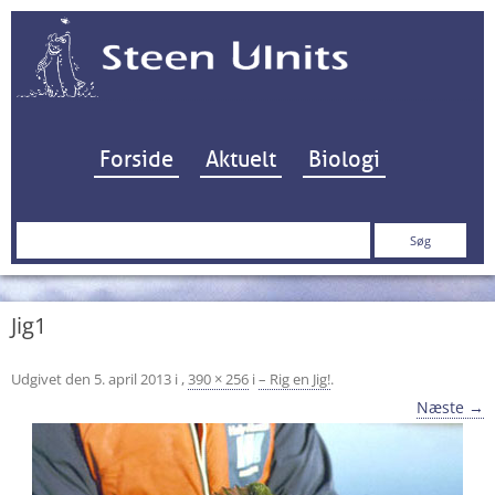
Hop til indhold
Forside
Aktuelt
Biologi
Søg
efter:
Jig1
Udgivet den
5. april 2013
i
,
390 × 256
i
– Rig en Jig!
.
Næste →