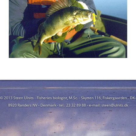
© 2013 Steen Ulnits - Fisheries biologist, M.Sc. - Skytten 116, Fiskergaarden - DK-
8920 Randers NV - Denmark - tel.: 23 32 89 88 - e-mail: steen@ulnits.dk