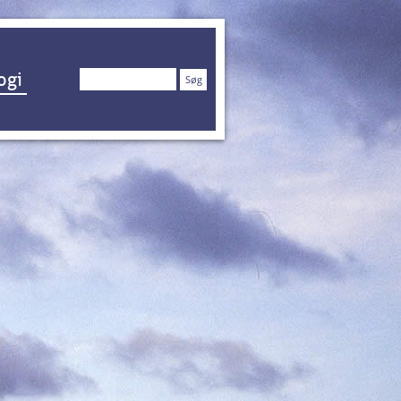
Søg
ogi
efter: