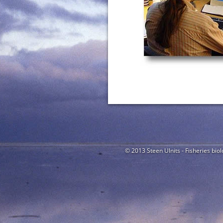
© 2013 Steen Ulnits - Fisheries biol