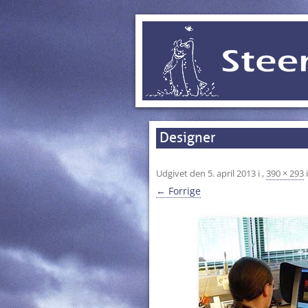
Designer
Udgivet den
5. april 2013
i
,
390 × 293
← Forrige