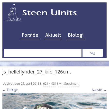
Hop til indhold
Forside
Aktuelt
Biologi
Søg
efter:
js_helleflynder_27_kilo_126cm.
Udgivet den
25. april 2013
i
,
621 × 931
i
Mr. Specimen
.
← Forrige
Næste →