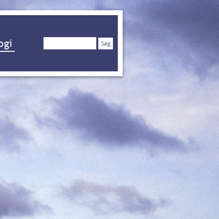
Søg
ogi
efter: