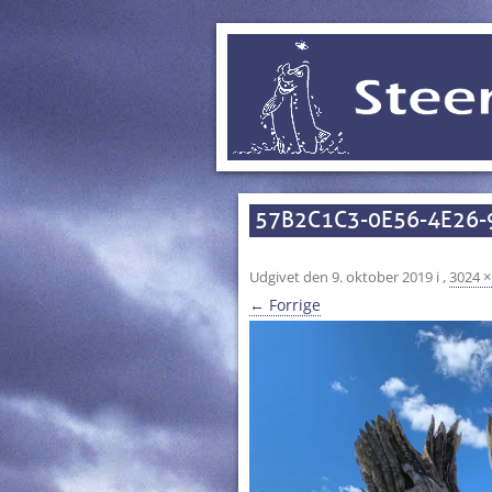
57B2C1C3-0E56-4E26
Udgivet den
9. oktober 2019
i
,
3024 ×
← Forrige