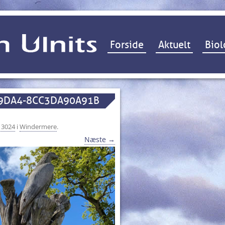
Hop til indhold
Forside
Aktuelt
Biol
-9DA4-8CC3DA90A91B
 3024
i
Windermere
.
Næste →