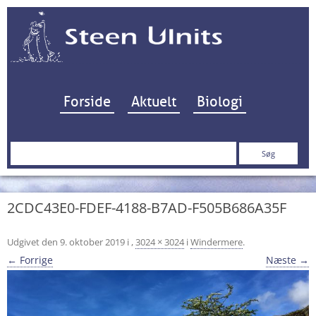
Hop til indhold
Forside
Aktuelt
Biologi
Søg
efter:
2CDC43E0-FDEF-4188-B7AD-F505B686A35F
Udgivet den
9. oktober 2019
i
,
3024 × 3024
i
Windermere
.
← Forrige
Næste →