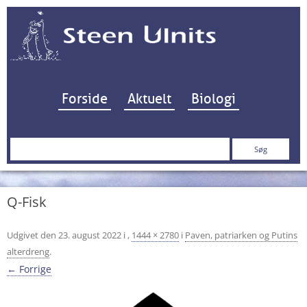
Hop til indhold
Forside
Aktuelt
Biologi
Søg
efter:
Q-Fisk
Udgivet den
23. august 2022
i
,
1444 × 2780
i
Paven, patriarken og Putins
alterdreng
.
← Forrige