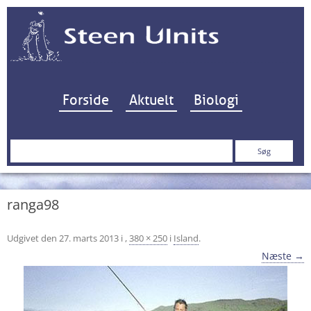
Hop til indhold
Forside
Aktuelt
Biologi
Søg
efter:
ranga98
Udgivet den
27. marts 2013
i
,
380 × 250
i
Island
.
Næste →