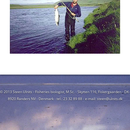
© 2013 Steen Ulnits - Fisheries biologist, M.Sc. - Skytten 116, Fiskergaarden - DK-
8920 Randers NV - Denmark - tel.: 23 32 89 88 - e-mail: steen@ulnits.dk