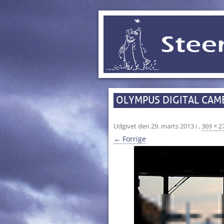
OLYMPUS DIGITAL CAM
Udgivet den
29. marts 2013
i
,
369 × 2
← Forrige