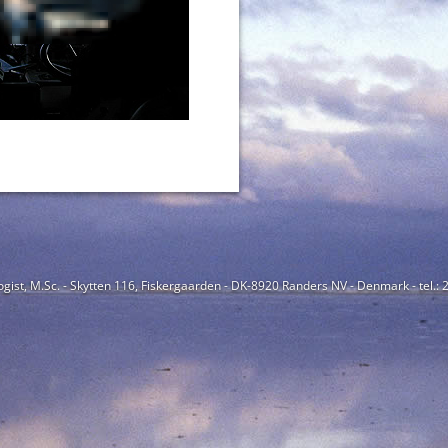
ogist, M.Sc. - Skytten 116, Fiskergaarden - DK-8920 Randers NV - Denmark - tel.: 