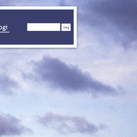
Søg
ogi
efter: