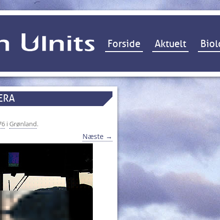
Hop til indhold
Forside
Aktuelt
Biol
ERA
76
i
Grønland
.
Næste →