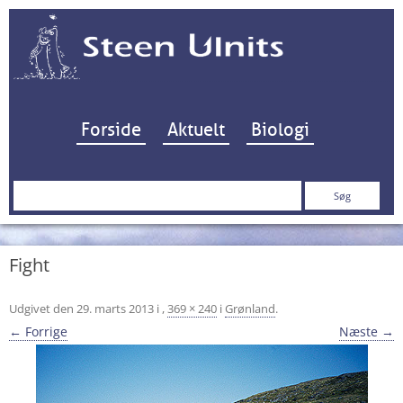
Hop til indhold
Forside
Aktuelt
Biologi
Søg
efter:
Fight
Udgivet den
29. marts 2013
i
,
369 × 240
i
Grønland
.
← Forrige
Næste →