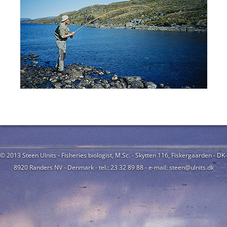
© 2013 Steen Ulnits - Fisheries biologist, M.Sc. - Skytten 116, Fiskergaarden - DK-
8920 Randers NV - Denmark - tel.: 23 32 89 88 - e-mail: steen@ulnits.dk