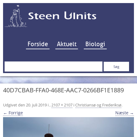
Hop til indhold
Forside
Aktuelt
Biologi
Søg
efter:
40D7CBAB-FFA0-468E-AAC7-0266BF1E1889
Udgivet den
20. juli 2019
i
,
2107 × 2107
i
Christiansø og Frederiksø
.
← Forrige
Næste →