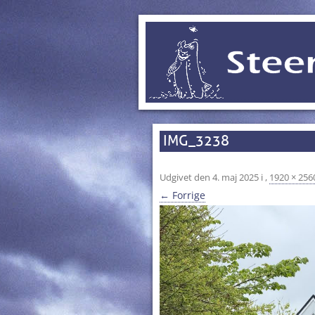
IMG_3238
Udgivet den
4. maj 2025
i
,
1920 × 256
← Forrige