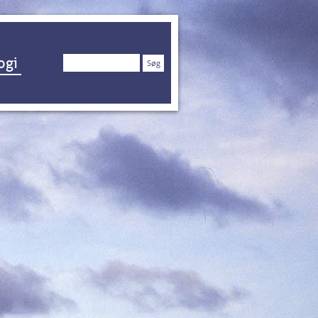
Søg
ogi
efter: