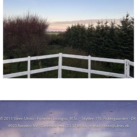
© 2013 Steen Ulnits - Fisheries biologist, M.Sc. - Skytten 116, Fiskergaarden - DK-
8920 Randers NV - Denmark - tel.: 23 32 89 88 - e-mail: steen@ulnits.dk