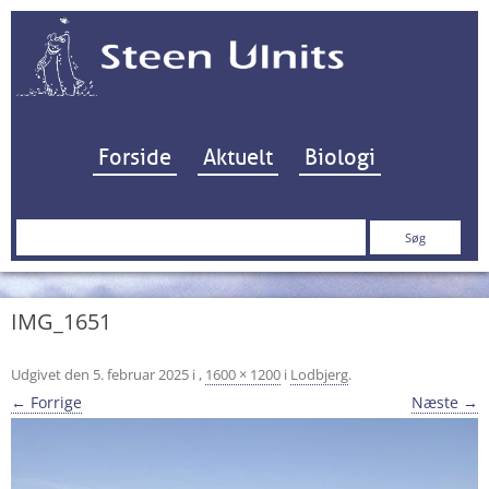
Hop til indhold
Forside
Aktuelt
Biologi
Søg
efter:
IMG_1651
Udgivet den
5. februar 2025
i
,
1600 × 1200
i
Lodbjerg
.
← Forrige
Næste →