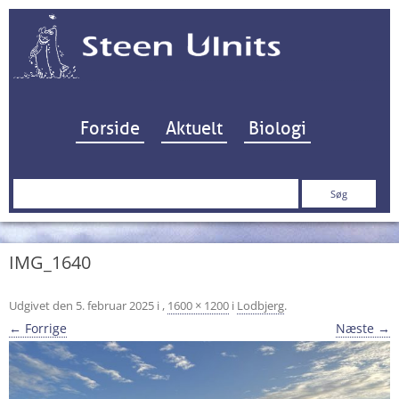
Hop til indhold
Forside
Aktuelt
Biologi
Søg
efter:
IMG_1640
Udgivet den
5. februar 2025
i
,
1600 × 1200
i
Lodbjerg
.
← Forrige
Næste →