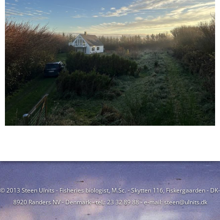
© 2013 Steen Ulnits - Fisheries biologist, M.Sc. - Skytten 116, Fiskergaarden - DK-
8920 Randers NV - Denmark - tel.: 23 32 89 88 - e-mail: steen@ulnits.dk