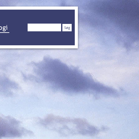
Søg
ogi
efter: