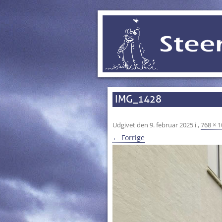
IMG_1428
Udgivet den
9. februar 2025
i
,
768 × 
← Forrige