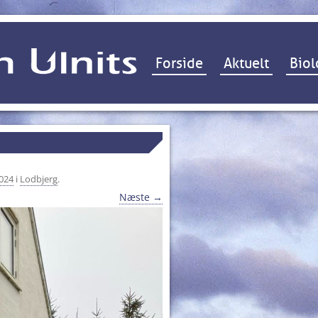
Hop til indhold
Forside
Aktuelt
Biol
1024
i
Lodbjerg
.
Næste →