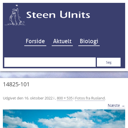
Hop til indhold
Forside
Aktuelt
Biologi
Søg
efter:
14825-101
Udgivet den
16. oktober 2022
i
,
800 × 535
i
Fotos fra Rusland
.
Næste →