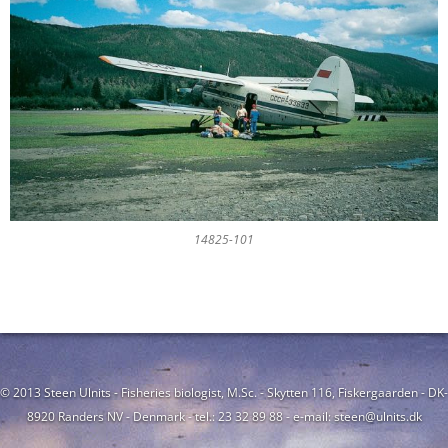
14825-101
© 2013 Steen Ulnits - Fisheries biologist, M.Sc. - Skytten 116, Fiskergaarden - DK-
8920 Randers NV - Denmark - tel.: 23 32 89 88 - e-mail: steen@ulnits.dk