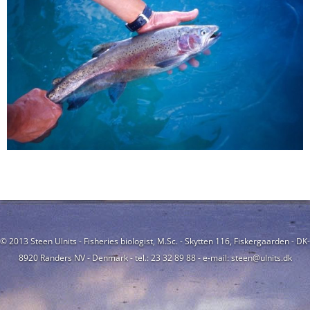
© 2013 Steen Ulnits - Fisheries biologist, M.Sc. - Skytten 116, Fiskergaarden - DK-
8920 Randers NV - Denmark - tel.: 23 32 89 88 - e-mail: steen@ulnits.dk