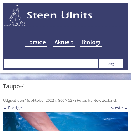
Hop til indhold
Forside
Aktuelt
Biologi
Søg
efter:
Taupo-4
Udgivet den
16. oktober 2022
i
,
800 × 527
i
Fotos fra New Zealand
.
← Forrige
Næste →