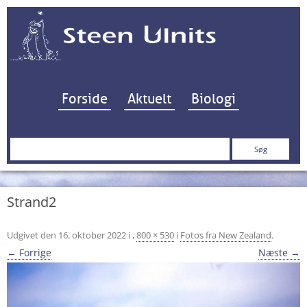
Hop til indhold
Forside
Aktuelt
Biologi
Søg
efter:
Strand2
Udgivet den
16. oktober 2022
i
,
800 × 530
i
Fotos fra New Zealand
.
← Forrige
Næste →