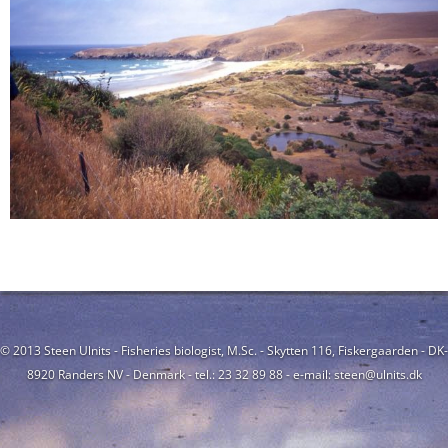
© 2013 Steen Ulnits - Fisheries biologist, M.Sc. - Skytten 116, Fiskergaarden - DK-
8920 Randers NV - Denmark - tel.: 23 32 89 88 - e-mail: steen@ulnits.dk