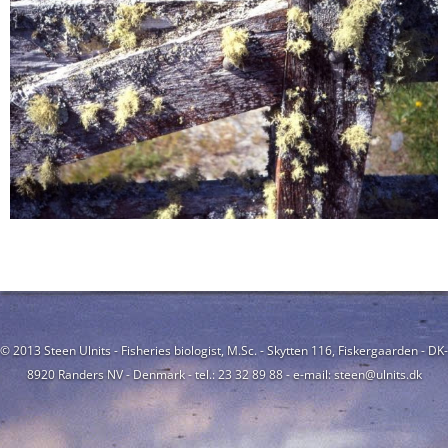
© 2013 Steen Ulnits - Fisheries biologist, M.Sc. - Skytten 116, Fiskergaarden - DK-
8920 Randers NV - Denmark - tel.: 23 32 89 88 - e-mail: steen@ulnits.dk