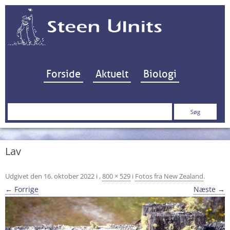
Hop til indhold
Forside
Aktuelt
Biologi
Søg
efter:
Lav
Udgivet den
16. oktober 2022
i
,
800 × 529
i
Fotos fra New Zealand
.
← Forrige
Næste →