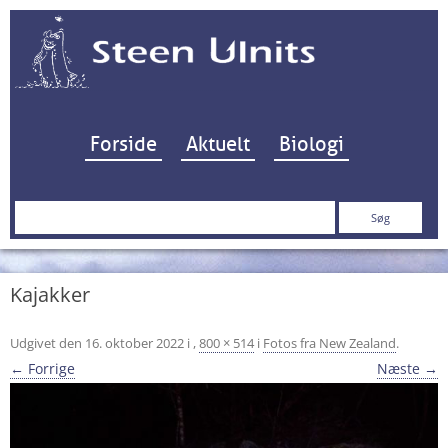
Hop til indhold
Forside
Aktuelt
Biologi
Søg
efter:
Kajakker
Udgivet den
16. oktober 2022
i
,
800 × 514
i
Fotos fra New Zealand
.
← Forrige
Næste →