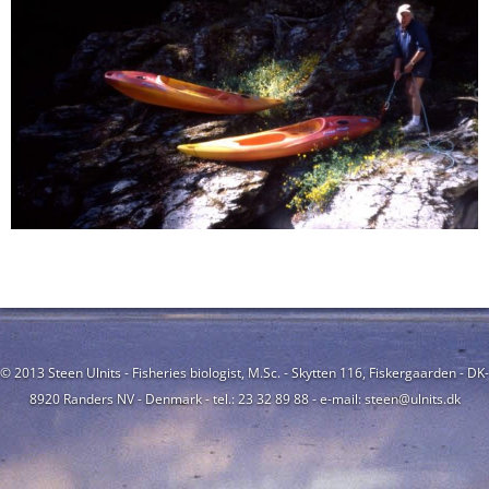
© 2013 Steen Ulnits - Fisheries biologist, M.Sc. - Skytten 116, Fiskergaarden - DK-
8920 Randers NV - Denmark - tel.: 23 32 89 88 - e-mail: steen@ulnits.dk