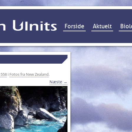
Hop til indhold
Forside
Aktuelt
Biol
 558
i
Fotos fra New Zealand
.
Næste →