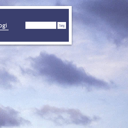
Søg
ogi
efter: