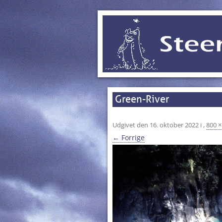
Green-River
Udgivet den
16. oktober 2022
i
,
800 ×
← Forrige