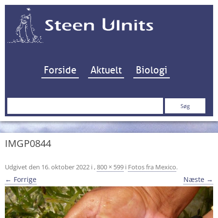
Hop til indhold
Forside
Aktuelt
Biologi
Søg
efter:
IMGP0844
Udgivet den
16. oktober 2022
i
,
800 × 599
i
Fotos fra Mexico
.
← Forrige
Næste →