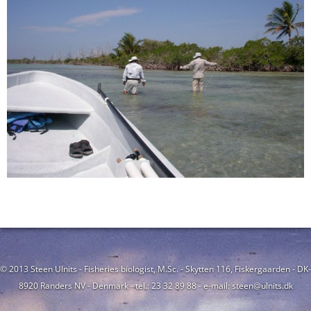
© 2013 Steen Ulnits - Fisheries biologist, M.Sc. - Skytten 116, Fiskergaarden - DK-
8920 Randers NV - Denmark - tel.: 23 32 89 88 - e-mail: steen@ulnits.dk