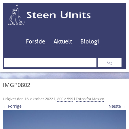
Hop til indhold
Forside
Aktuelt
Biologi
Søg
efter:
IMGP0802
Udgivet den
16. oktober 2022
i
,
800 × 599
i
Fotos fra Mexico
.
← Forrige
Næste →