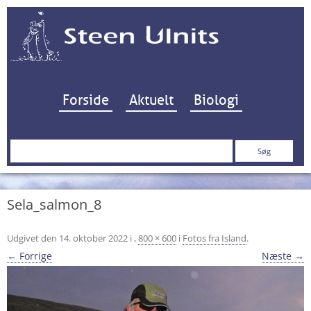
Hop til indhold
Forside
Aktuelt
Biologi
Søg
efter:
Sela_salmon_8
Udgivet den
14. oktober 2022
i
,
800 × 600
i
Fotos fra Island
.
← Forrige
Næste →