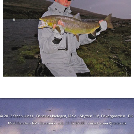
© 2013 Steen Ulnits - Fisheries biologist, M.Sc. - Skytten 116, Fiskergaarden - DK-
8920 Randers NV - Denmark - tel.: 23 32 89 88 - e-mail: steen@ulnits.dk