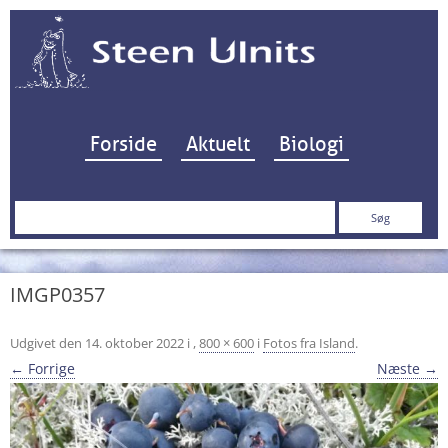
Hop til indhold
Forside
Aktuelt
Biologi
Søg
efter:
IMGP0357
Udgivet den
14. oktober 2022
i
,
800 × 600
i
Fotos fra Island
.
← Forrige
Næste →