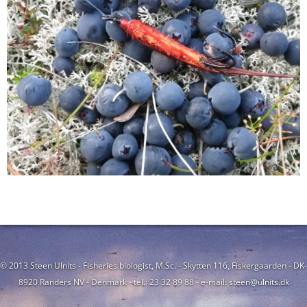
© 2013 Steen Ulnits - Fisheries biologist, M.Sc. - Skytten 116, Fiskergaarden - DK-
8920 Randers NV - Denmark - tel.: 23 32 89 88 - e-mail: steen@ulnits.dk