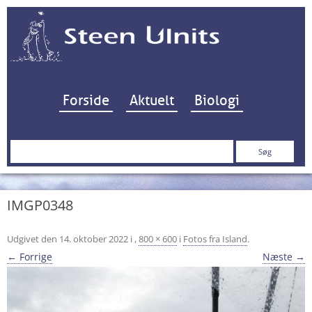
Hop til indhold
Forside
Aktuelt
Biologi
Søg
efter:
IMGP0348
Udgivet den
14. oktober 2022
i
,
800 × 600
i
Fotos fra Island
.
← Forrige
Næste →