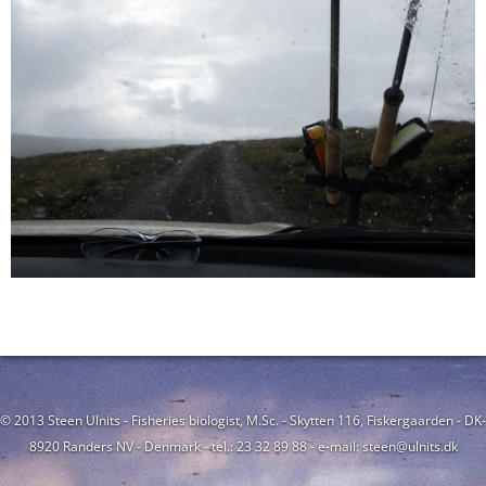
© 2013 Steen Ulnits - Fisheries biologist, M.Sc. - Skytten 116, Fiskergaarden - DK-
8920 Randers NV - Denmark - tel.: 23 32 89 88 - e-mail: steen@ulnits.dk