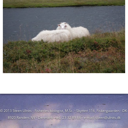
© 2013 Steen Ulnits - Fisheries biologist, M.Sc. - Skytten 116, Fiskergaarden - DK-
8920 Randers NV - Denmark - tel.: 23 32 89 88 - e-mail: steen@ulnits.dk