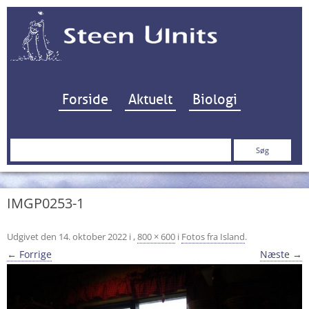
Hop til indhold
Forside
Aktuelt
Biologi
Søg
efter:
IMGP0253-1
Udgivet den
14. oktober 2022
i
,
800 × 600
i
Fotos fra Island
.
← Forrige
Næste →