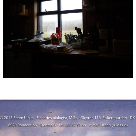
© 2013 Steen Ulnits - Fisheries biologist, M.Sc. - Skytten 116, Fiskergaarden - DK-
8920 Randers NV - Denmark - tel.: 23 32 89 88 - e-mail: steen@ulnits.dk