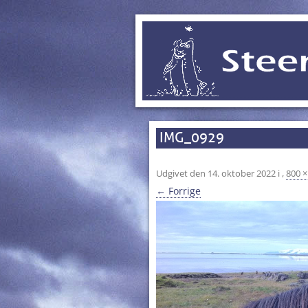
IMG_0929
Udgivet den
14. oktober 2022
i
,
800 ×
← Forrige