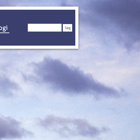
Søg
ogi
efter: