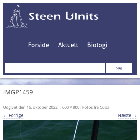
Hop til indhold
Forside
Aktuelt
Biologi
Søg
efter:
IMGP1459
Udgivet den
16. oktober 2022
i
,
600 × 800
i
Fotos fra Cuba
.
← Forrige
Næste →