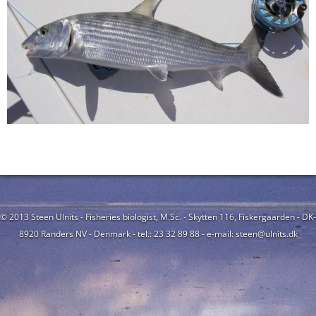
© 2013 Steen Ulnits - Fisheries biologist, M.Sc. - Skytten 116, Fiskergaarden - DK-
8920 Randers NV - Denmark - tel.: 23 32 89 88 - e-mail: steen@ulnits.dk