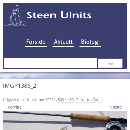
Hop til indhold
Forside
Aktuelt
Biologi
Søg
efter:
IMGP1386_2
Udgivet den
16. oktober 2022
i
,
800 × 450
i
Fotos fra Cuba
.
← Forrige
Næste →