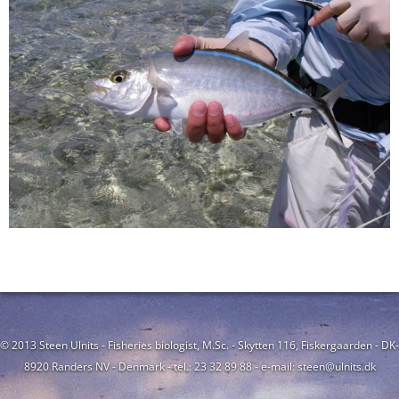
© 2013 Steen Ulnits - Fisheries biologist, M.Sc. - Skytten 116, Fiskergaarden - DK-
8920 Randers NV - Denmark - tel.: 23 32 89 88 - e-mail: steen@ulnits.dk