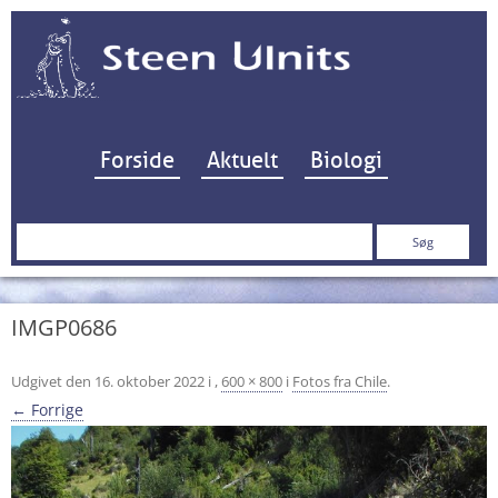
Hop til indhold
Forside
Aktuelt
Biologi
Søg
efter:
IMGP0686
Udgivet den
16. oktober 2022
i
,
600 × 800
i
Fotos fra Chile
.
← Forrige