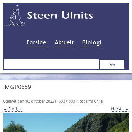
Hop til indhold
Forside
Aktuelt
Biologi
Søg
efter:
IMGP0659
Udgivet den
16. oktober 2022
i
,
600 × 800
i
Fotos fra Chile
.
← Forrige
Næste →