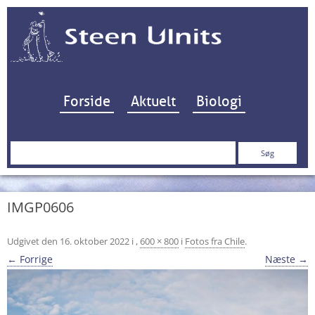
Hop til indhold
Forside
Aktuelt
Biologi
Søg
efter:
IMGP0606
Udgivet den
16. oktober 2022
i
,
600 × 800
i
Fotos fra Chile
.
← Forrige
Næste →