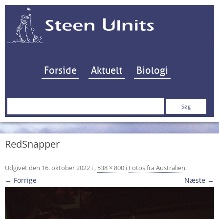
Hop til indhold
Forside
Aktuelt
Biologi
Søg
efter:
RedSnapper
Udgivet den
16. oktober 2022
i
,
538 × 800
i
Fotos fra Australien
.
← Forrige
Næste →