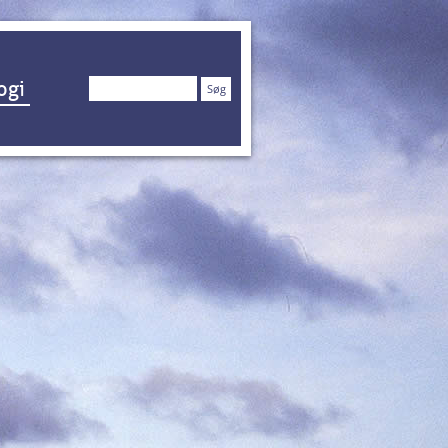
Søg
ogi
efter: