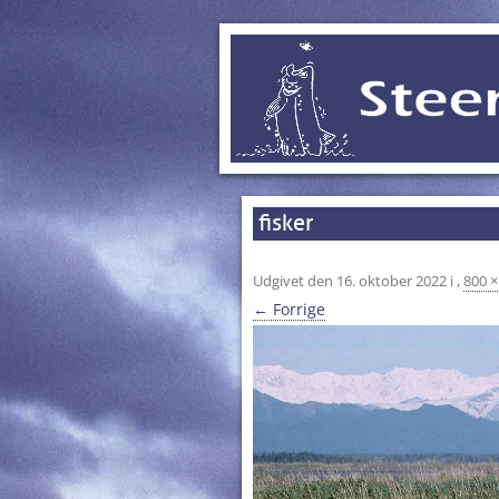
fisker
Udgivet den
16. oktober 2022
i
,
800 ×
← Forrige