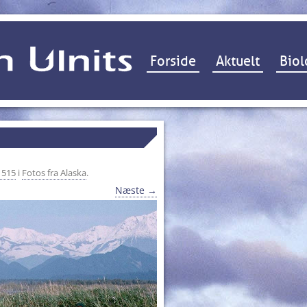
Hop til indhold
Forside
Aktuelt
Biol
 515
i
Fotos fra Alaska
.
Næste →