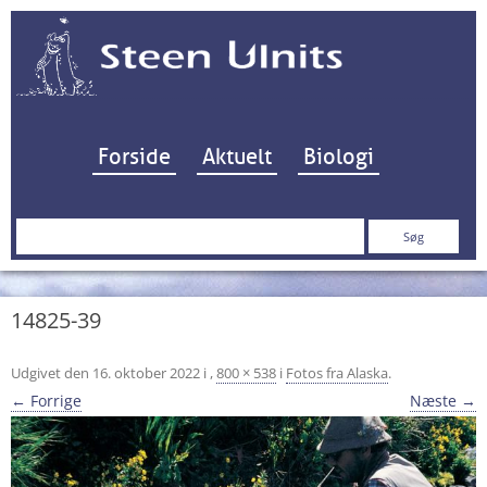
Hop til indhold
Forside
Aktuelt
Biologi
Søg
efter:
14825-39
Udgivet den
16. oktober 2022
i
,
800 × 538
i
Fotos fra Alaska
.
← Forrige
Næste →