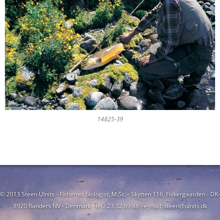
14825-39
© 2013 Steen Ulnits - Fisheries biologist, M.Sc. - Skytten 116, Fiskergaarden - DK-
8920 Randers NV - Denmark - tel.: 23 32 89 88 - e-mail: steen@ulnits.dk