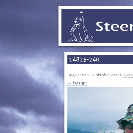
14825-240
Udgivet den
16. oktober 2022
i
,
538 ×
← Forrige