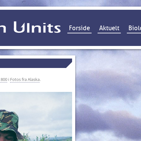
Hop til indhold
Forside
Aktuelt
Biol
 800
i
Fotos fra Alaska
.