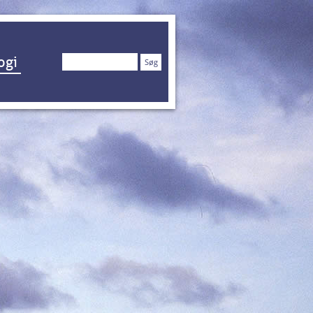
Søg
ogi
efter: