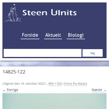
Hop til indhold
Forside
Aktuelt
Biologi
Søg
efter:
14825-122
Udgivet den
16. oktober 2022
i
,
800 × 532
i
Fotos fra Alaska
.
← Forrige
Næste →