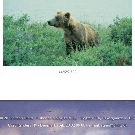
14825-122
© 2013 Steen Ulnits - Fisheries biologist, M.Sc. - Skytten 116, Fiskergaarden - DK-
8920 Randers NV - Denmark - tel.: 23 32 89 88 - e-mail: steen@ulnits.dk